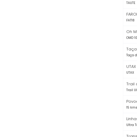
TAUTE
FARO
FAT18
Oh M
OMD 1
Taça 
Taça d
UTAX
UTAX
Trail
Trail U
Povo
15 km
Linha
Ultra T
Tran