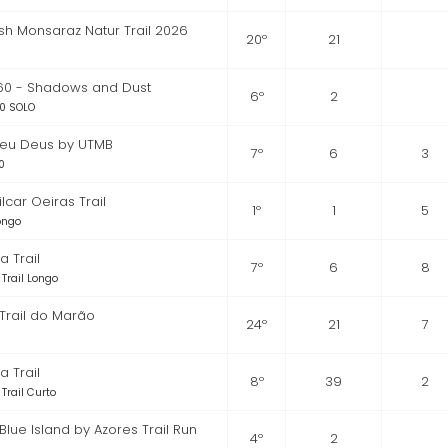
sh Monsaraz Natur Trail 2026
20º
21
160 - Shadows and Dust
6º
2
0 SOLO
eu Deus by UTMB
7º
6
3
0
lcar Oeiras Trail
1º
1
5
Longo
 Trail
7º
6
8
Trail Longo
 Trail do Marão
24º
21
7
 Trail
8º
39
2
Trail Curto
 Blue Island by Azores Trail Run
4º
2