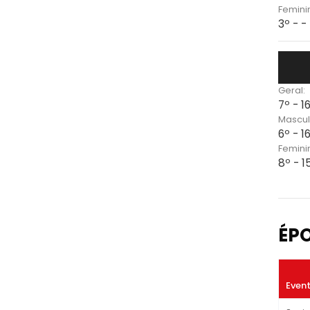
Femini
3º - 
Geral:
7º - 1
Mascul
6º - 1
Femini
8º - 
ÉP
Even