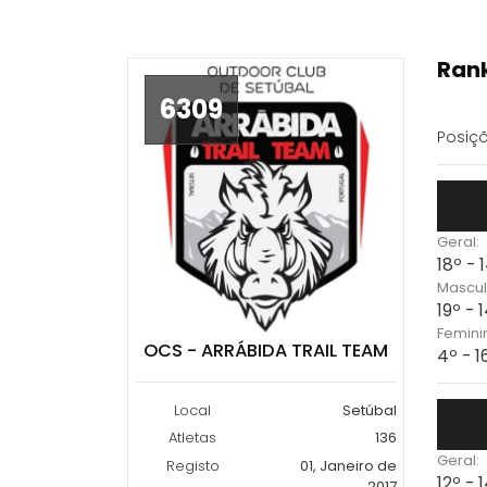
Rank
6309
Posiçõ
Geral:
18º -
Mascul
19º - 
Femini
OCS - ARRÁBIDA TRAIL TEAM
4º - 
Local
Setúbal
Atletas
136
Geral:
Registo
01, Janeiro de
12º -
2017