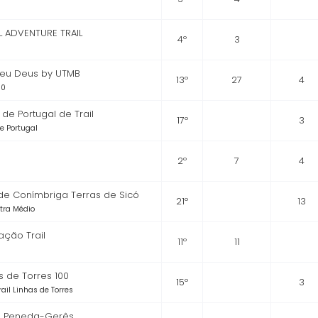
L ADVENTURE TRAIL
4º
3
eu Deus by UTMB
13º
27
4
00
de Portugal de Trail
17º
3
e Portugal
2º
7
4
 de Conímbriga Terras de Sicó
21º
13
ltra Médio
ação Trail
11º
11
s
s de Torres 100
15º
3
rail Linhas de Torres
s Peneda-Gerês