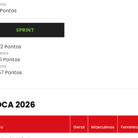
nos:
- Pontos
SPRINT
62 Pontos
inos:
61 Pontos
nos:
157 Pontos
OCA 2026
to
Geral
Masculinos
Feminin