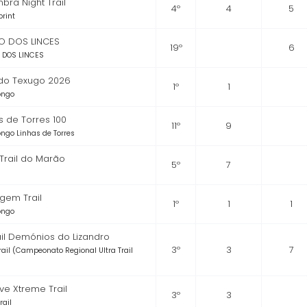
bra Night Trail
4º
4
5
print
HO DOS LINCES
19º
6
 DOS LINCES
 do Texugo 2026
1º
1
Longo
s de Torres 100
11º
9
Longo Linhas de Torres
 Trail do Marão
5º
7
gem Trail
1º
1
1
Longo
ail Demónios do Lizandro
3º
3
7
Trail (Campeonato Regional Ultra Trail
ve Xtreme Trail
3º
3
rail