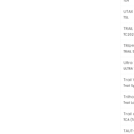
TDV
UTAX
TSL
TRAIL
TC202
TRILH
TRAIL 
Ultra
ULTRA 
Trail
Trail S
Trilh
Trail 
Trail
TCA (T
TAUT