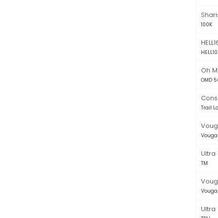
Shari
100K
HELL
HELL10
Oh M
OMD 5
Consi
Trail 
Vouga
Vouga 
Ultra
TM
Vouga
Vouga 
Ultra