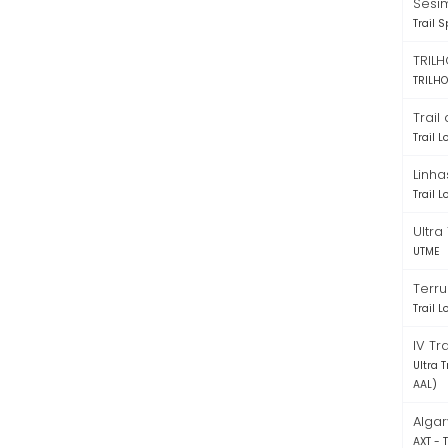
Sesim
Trail S
TRIL
TRILHO
Trail
Trail 
Linha
Trail 
Ultra
UTME
Terru
Trail 
IV Tr
Ultra 
AAL)
Algar
AXT - T