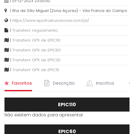
| 01-12-2023 23:00:00
| Ilha de São Miguel (Zona Açores) - Vila Franca do Campo
|
https://www.epictrailrunazores.com/pt/
|
Transferir regulamento
|
Transferir GPX de EPIC110
|
Transferir GPX de EPIC60
|
Transferir GPX de EPIC30
|
Transferir GPX de EPIC15
Favoritos
Descrição
Inscritos
Cl
EPIC110
Não existem dados para apresentar
EPIC60