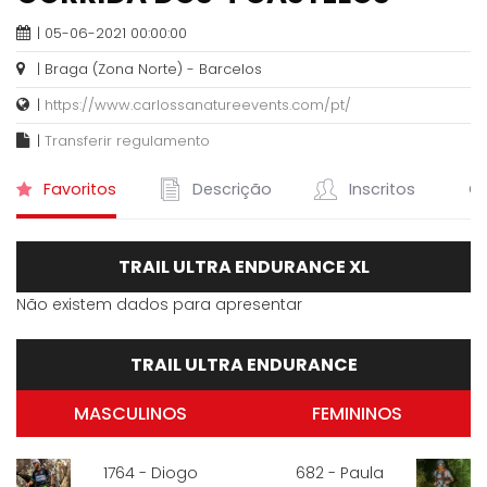
| 05-06-2021 00:00:00
| Braga (Zona Norte) - Barcelos
|
https://www.carlossanatureevents.com/pt/
|
Transferir regulamento
Favoritos
Descrição
Inscritos
Cl
TRAIL ULTRA ENDURANCE XL
Não existem dados para apresentar
TRAIL ULTRA ENDURANCE
MASCULINOS
FEMININOS
1764 - Diogo
682 - Paula