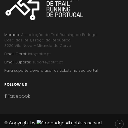
Morada:
Associação de Trail Running de Portugal
Casa dos Reis, Praça da República
3220 Vila Nova – Miranda do Corvo
Email Geral:
info@atrp.pt
Email Suporte:
suporte@atrp.pt
Para suporte deverá usar os tickets no seu portal
FOLLOW US
Facebook
© Copyright by
All rights reserved.