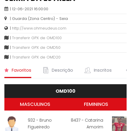
| 12-06-2021 16:00:00
| Guarda (Zona Centro) - Seia
|
http://www.ohmeudeus.com
|
Transferir GPX de OMD100
|
Transferir GPX de OMD50
|
Transferir GPX de OMD20
Favoritos
Descrição
Inscritos
Cl
OMD100
MASCULINOS
FEMININOS
932 - Bruno
8437 - Catarina
Figueiredo
Amorim