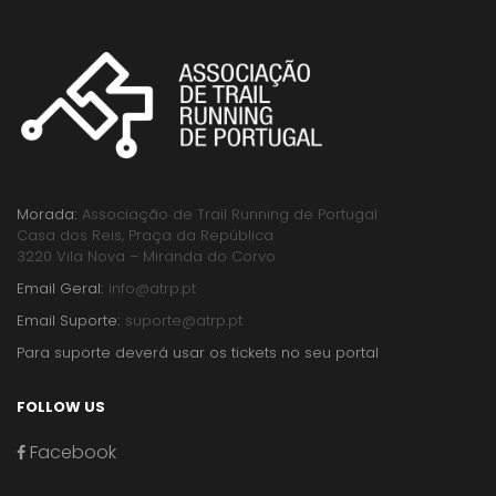
Morada:
Associação de Trail Running de Portugal
Casa dos Reis, Praça da República
3220 Vila Nova – Miranda do Corvo
Email Geral:
info@atrp.pt
Email Suporte:
suporte@atrp.pt
Para suporte deverá usar os tickets no seu portal
FOLLOW US
Facebook