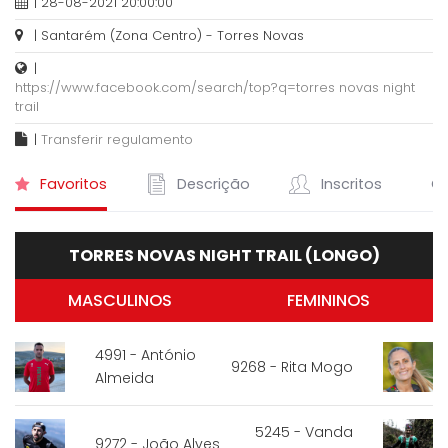
| 28-08-2021 20:00:00
| Santarém (Zona Centro) - Torres Novas
|
https://www.facebook.com/search/top?q=torres novas night
trail
|
Transferir regulamento
Favoritos
Descrição
Inscritos
Cl
TORRES NOVAS NIGHT TRAIL (LONGO)
MASCULINOS
FEMININOS
4991 - António
9268 - Rita Mogo
Almeida
5245 - Vanda
9272 - João Alves