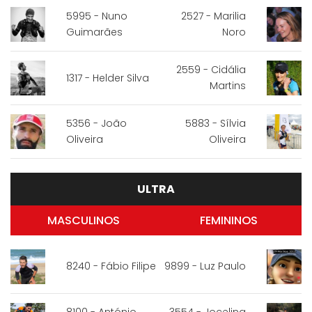
5995 - Nuno
2527 - Marilia
Guimarães
Noro
2559 - Cidália
1317 - Helder Silva
Martins
5356 - João
5883 - Sílvia
Oliveira
Oliveira
ULTRA
MASCULINOS
FEMININOS
8240 - Fábio Filipe
9899 - Luz Paulo
8100 - António
3554 - Jocelina