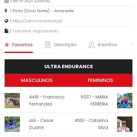
| 05-11-2021 22:00:00
| Porto (Zona Norte) - Amarante
|
https://utm.maraotrail.pt/
|
Transferir regulamento
Favoritos
Descrição
Inscritos
Cl
ULTRA ENDURANCE
MASCULINOS
FEMININOS
4418 - Francisco
5037 - MARIA
Fernandes
FERREIRA
414 - Cesar
4551 - Catarina
Duarte
Silva