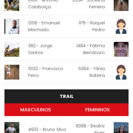
Calaboiça
Ferreira
1208 - Emanuel
1175 - Raquel
Machado
Pedro
382 - Jorge
1484 - Fátima
Santos
Alendouro
10132 - Francisco
5364 - Tânia
Ferro
Bateira
TRAIL
MASCULINOS
FEMININOS
9398 - Beatriz
4933 - Bruno Silva
Alves