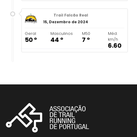
Trail Falcão Real
15, Dezembro de 2024
Geral
Masculinos
M50
Méd.
50 º
44 º
7 º
km/h
6.60