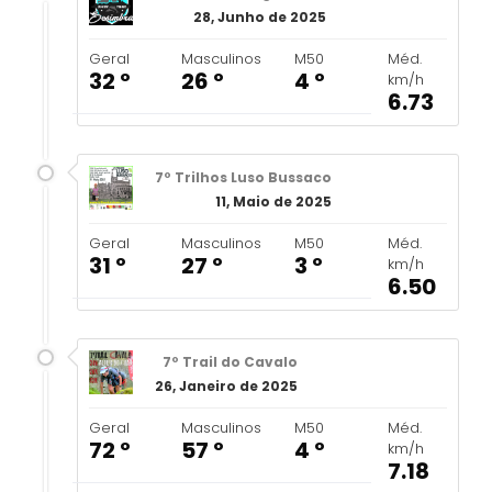
28, Junho de 2025
Geral
Masculinos
M50
Méd.
32 º
26 º
4 º
km/h
6.73
7º Trilhos Luso Bussaco
11, Maio de 2025
Geral
Masculinos
M50
Méd.
31 º
27 º
3 º
km/h
6.50
7º Trail do Cavalo
26, Janeiro de 2025
Geral
Masculinos
M50
Méd.
72 º
57 º
4 º
km/h
7.18