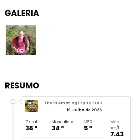
GALERIA
RESUMO
The VI Amazing Espite Trail
19, Julho de 2026
Geral
Masculinos
M50
Méd.
38 º
34 º
5 º
km/h
7.43