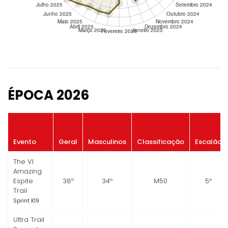
ÉPOCA 2026
Evento
Geral
Masculinos
Classificação
Escalão
The VI
Amazing
Espite
38º
34º
M50
5º
Trail
Sprint K19
Ultra Trail