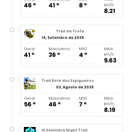
46 º
41 º
8 º
km/h
8.21
Trail da Trofa
14, Setembro de 2025
Geral
Masculinos
M50
Méd.
41 º
36 º
4 º
km/h
9.63
Trail Rota dos Espigueiros
03, Agosto de 2025
Geral
Masculinos
M50
Méd.
56 º
46 º
7 º
km/h
8.19
III Sesimbra Night Trail