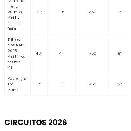
Serra da
Freita
20anos
20º
19º
M50
2º
Mini Trail
Serra da
Freita
Trilhos
dos Reis
2026
46º
41º
M50
8º
Mini Trilhos
dos Reis -
K18
Povoação
Trail
11º
10º
M50
3º
15 kms
CIRCUITOS 2026