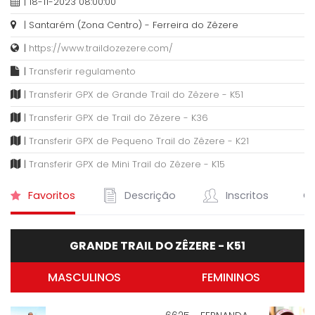
| 18-11-2023 08:00:00
| Santarém (Zona Centro) - Ferreira do Zêzere
|
https://www.traildozezere.com/
|
Transferir regulamento
|
Transferir GPX de Grande Trail do Zêzere - K51
|
Transferir GPX de Trail do Zêzere - K36
|
Transferir GPX de Pequeno Trail do Zêzere - K21
|
Transferir GPX de Mini Trail do Zêzere - K15
Favoritos
Descrição
Inscritos
Cl
GRANDE TRAIL DO ZÊZERE - K51
MASCULINOS
FEMININOS