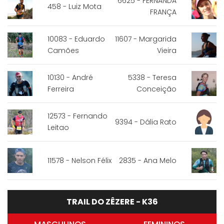
6625 - FERNANDA
458 - Luiz Mota
FRANÇA
10083 - Eduardo
11607 - Margarida
Camões
Vieira
10130 - André
5338 - Teresa
Ferreira
Conceição
12573 - Fernando
9394 - Dália Rato
Leitao
11578 - Nelson Félix
2835 - Ana Melo
TRAIL DO ZÊZERE - K36