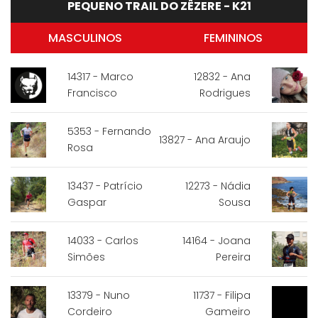
PEQUENO TRAIL DO ZÊZERE - K21
MASCULINOS
FEMININOS
14317 - Marco
12832 - Ana
Francisco
Rodrigues
5353 - Fernando
13827 - Ana Araujo
Rosa
13437 - Patrício
12273 - Nádia
Gaspar
Sousa
14033 - Carlos
14164 - Joana
Simões
Pereira
13379 - Nuno
11737 - Filipa
Cordeiro
Gameiro