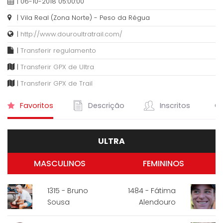
| 06-10-2018 05:00:00
| Vila Real (Zona Norte) - Peso da Régua
|
http://www.douroultratrail.com/
|
Transferir regulamento
|
Transferir GPX de Ultra
|
Transferir GPX de Trail
Favoritos
Descrição
Inscritos
Cl
ULTRA
MASCULINOS
FEMININOS
1315 - Bruno
1484 - Fátima
Sousa
Alendouro