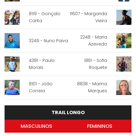
8119 - Gonçalo
11607 - Margarida
Carita
Vieira
2248 - Maria
3249 - Nuno Paiva
Azevedo
4381 - Paulo
1861 - Sofia
Morais
Roquete
8101 - João
8838 - Marina
Correia
Marques
TRAIL LONGO
MASCULINOS
FEMININOS