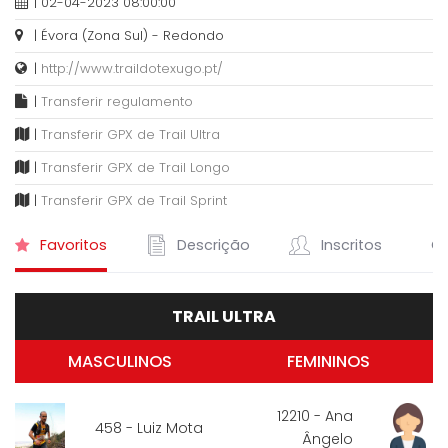
| 02-04-2023 08:00:00
| Évora (Zona Sul) - Redondo
|
http://www.traildotexugo.pt/
|
Transferir regulamento
|
Transferir GPX de Trail Ultra
|
Transferir GPX de Trail Longo
|
Transferir GPX de Trail Sprint
Favoritos
Descrição
Inscritos
Cl
TRAIL ULTRA
MASCULINOS
FEMININOS
12210 - Ana
458 - Luiz Mota
Ângelo