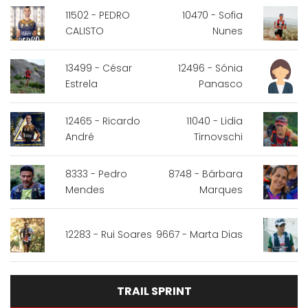
11502 - PEDRO
10470 - Sofia
CALISTO
Nunes
13499 - César
12496 - Sónia
Estrela
Panasco
12465 - Ricardo
11040 - Lidia
André
Tirnovschi
8333 - Pedro
8748 - Bárbara
Mendes
Marques
12283 - Rui Soares
9667 - Marta Dias
TRAIL SPRINT