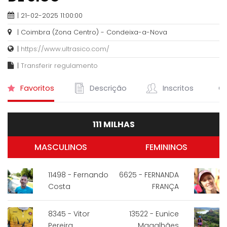
| 21-02-2025 11:00:00
| Coimbra (Zona Centro) - Condeixa-a-Nova
|
https://www.ultrasico.com/
|
Transferir regulamento
Favoritos
Descrição
Inscritos
Cl
111 MILHAS
MASCULINOS
FEMININOS
11498 - Fernando
6625 - FERNANDA
Costa
FRANÇA
8345 - Vitor
13522 - Eunice
Pereira
Magalhães