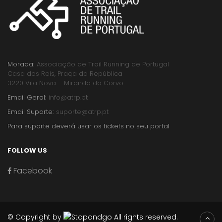
Morada:
Associação de Trail Running de Portugal
Casa dos Reis, Praça da República
3220 Vila Nova – Miranda do Corvo
Email Geral:
info@atrp.pt
Email Suporte:
suporte@atrp.pt
Para suporte deverá usar os tickets no seu portal
FOLLOW US
Facebook
© Copyright by
All rights reserved.