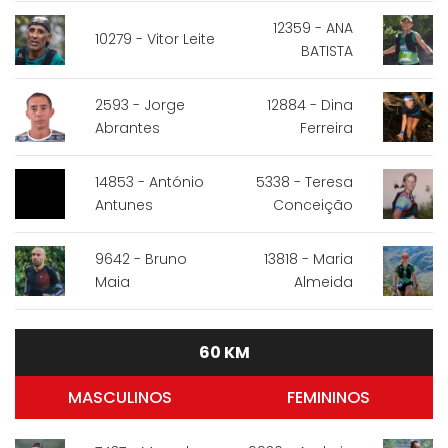
12359 - ANA
10279 - Vitor Leite
BATISTA
2593 - Jorge
12884 - Dina
Abrantes
Ferreira
14853 - António
5338 - Teresa
Antunes
Conceição
9642 - Bruno
13818 - Maria
Maia
Almeida
60 KM
MASCULINOS
FEMININOS