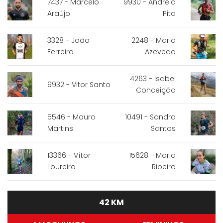
7437 - Marcelo
9930 - Andreia
Araújo
Pita
3328 - João
2248 - Maria
Ferreira
Azevedo
4263 - Isabel
9932 - Vitor Santo
Conceição
5546 - Mauro
10491 - Sandra
Martins
Santos
13366 - Vítor
15628 - Maria
Loureiro
Ribeiro
42 KM