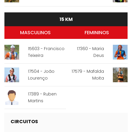
15 KM
MASCULINOS
FEMININOS
15603 - Francisco
17360 - Maria
Teixeira
Deus
17504 - João
17579 - Mafalda
Lourenço
Moita
17389 - Ruben
Martins
CIRCUITOS