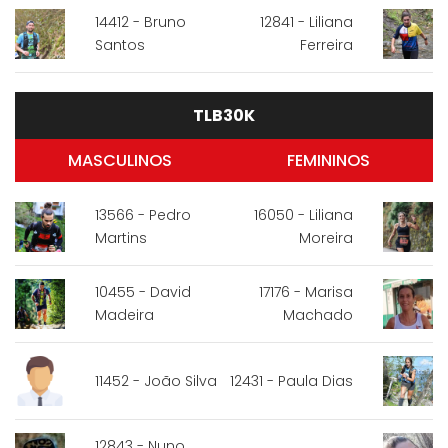
14412 - Bruno
12841 - Liliana
Santos
Ferreira
TLB30K
MASCULINOS
FEMININOS
13566 - Pedro
16050 - Liliana
Martins
Moreira
10455 - David
17176 - Marisa
Madeira
Machado
11452 - João Silva
12431 - Paula Dias
12843 - Nuno