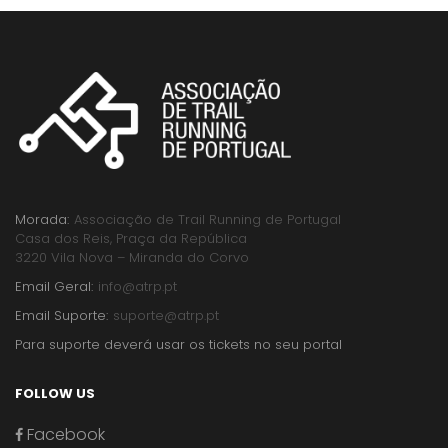
Morada:
Associação de Trail Running de Portugal
Casa dos Reis, Praça da República
3220 Vila Nova – Miranda do Corvo
Email Geral:
info@atrp.pt
Email Suporte:
suporte@atrp.pt
Para suporte deverá usar os tickets no seu portal
FOLLOW US
Facebook