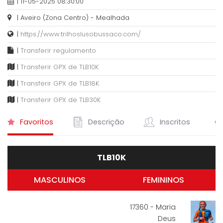
| 11-05-2025 08:30:00
| Aveiro (Zona Centro) - Mealhada
|
https://www.trilhoslusobussaco.com/
|
Transferir regulamento
|
Transferir GPX de TLB10K
|
Transferir GPX de TLB18K
|
Transferir GPX de TLB30K
Favoritos
Descrição
Inscritos
Cl
TLB10K
MASCULINOS
FEMININOS
17360 - Maria
Deus