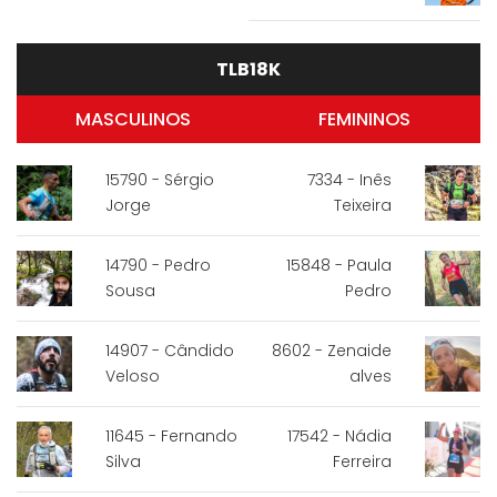
TLB18K
MASCULINOS
FEMININOS
15790 - Sérgio
7334 - Inês
Jorge
Teixeira
14790 - Pedro
15848 - Paula
Sousa
Pedro
14907 - Cândido
8602 - Zenaide
Veloso
alves
11645 - Fernando
17542 - Nádia
Silva
Ferreira