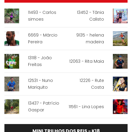
11493 - Carlos
13452 - Tânia
simoes
Calisto
6669 - Márcio
9135 - helena
Pereira
madeira
13118 - João
12063 - Rita Maia
Freitas
12531 - Nuno
12226 - Rute
Mariquito
Costa
13437 - Patrício
11561 - Lina Lopes
Gaspar
MINI TRILHOS DOS REIS - K18