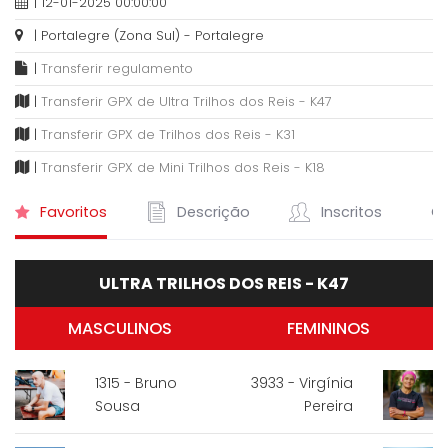
| 12-01-2025 00:00:00
| Portalegre (Zona Sul) - Portalegre
|
Transferir regulamento
|
Transferir GPX de Ultra Trilhos dos Reis - K47
|
Transferir GPX de Trilhos dos Reis - K31
|
Transferir GPX de Mini Trilhos dos Reis - K18
Favoritos
Descrição
Inscritos
Cl
ULTRA TRILHOS DOS REIS - K47
MASCULINOS
FEMININOS
1315 - Bruno
3933 - Virgínia
Sousa
Pereira