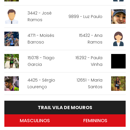
3442 - José
9899 - Luz Paulo
Ramos
4771 - Moisés
15432 - Ana
Barroso
Ramos
15078 - Tiago
16292 - Paula
Garcia
Vinha
4425 - Sérgio
12651 - Maria
Lourenço
Santos
TRAIL VILA DE MOUROS
MASCULINOS
FEMININOS