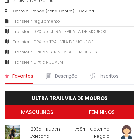
| 21-06-2026 07:00:00
| Castelo Branco (Zona Centro) - Covilhã
|
Transferir regulamento
|
Transferir GPX de ULTRA TRAIL VILA DE MOUROS
|
Transferir GPX de TRAIL VILA DE MOUROS
|
Transferir GPX de SPRINT VILA DE MOUROS
|
Transferir GPX de JOVEM
Favoritos
Descrição
Inscritos
Cl
ULTRA TRAIL VILA DE MOUROS
MASCULINOS
FEMININOS
12035 - Rúben
7584 - Catarina
Caetano
Regalo