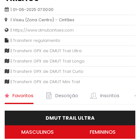
| 01-06-2025 07:00:00
| Viseu (Zona Centro) - Cinfães
|
https://www.dmutcinfaes.com
|
Transferir regulamento
|
Transferir GPX de DMUT Trail Ultra
|
Transferir GPX de DMUT Trail Longo
|
Transferir GPX de DMUT Trail Curto
|
Transferir GPX de DMUT Mini Trail
Favoritos
Descrição
Inscritos
Cl
DMUT TRAIL ULTRA
MASCULINOS
FEMININOS