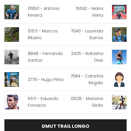
13950 - António
15592 - Maria
Pereira
Vieira
10971 - Marcos
7040 - Laurinda
Ribeiro
Barros
8848 - Fernando
3425 - Natasha
Santos
Dias
7584 - Catarina
3779 - Hugo Pinto
Regalo
5671 - Eduardo
13538 - Mariana
Fonseca
Girão
DMUT TRAIL LONGO