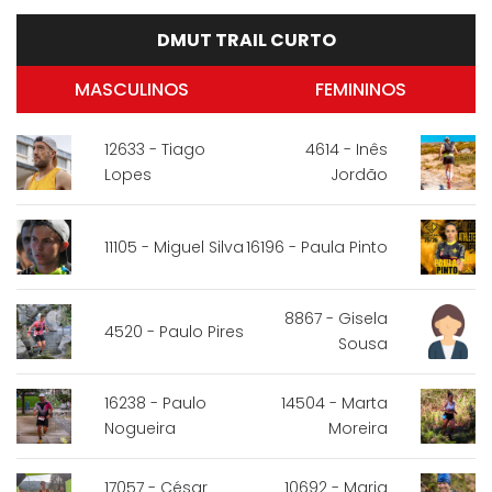
DMUT TRAIL CURTO
MASCULINOS
FEMININOS
12633 - Tiago
4614 - Inês
Lopes
Jordão
11105 - Miguel Silva
16196 - Paula Pinto
8867 - Gisela
4520 - Paulo Pires
Sousa
16238 - Paulo
14504 - Marta
Nogueira
Moreira
17057 - César
10692 - Maria