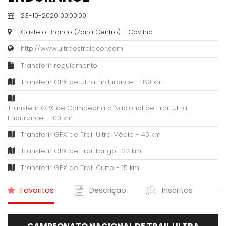
| 23-10-2020 00:00:00
| Castelo Branco (Zona Centro) - Covilhã
|
http://www.ultraestrelacor.com
|
Transferir regulamento
|
Transferir GPX de Ultra Endurance - 180 km
|
Transferir GPX de Campeonato Nacional de Trail Ultra
Endurance - 100 km
|
Transferir GPX de Trail Ultra Médio - 45 km
|
Transferir GPX de Trail Longo -22 km
|
Transferir GPX de Trail Curto - 15 km
Favoritos
Descrição
Inscritos
Cl