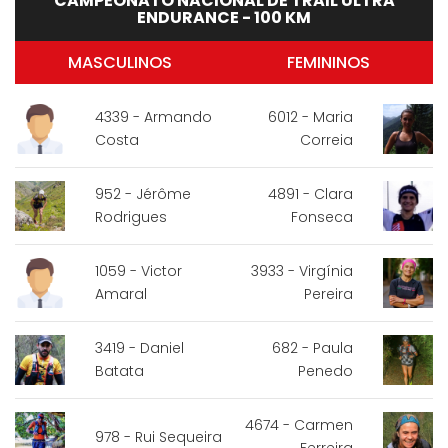
CAMPEONATO NACIONAL DE TRAIL ULTRA
ENDURANCE - 100 KM
MASCULINOS
FEMININOS
4339 - Armando
6012 - Maria
Costa
Correia
952 - Jérôme
4891 - Clara
Rodrigues
Fonseca
1059 - Victor
3933 - Virgínia
Amaral
Pereira
3419 - Daniel
682 - Paula
Batata
Penedo
4674 - Carmen
978 - Rui Sequeira