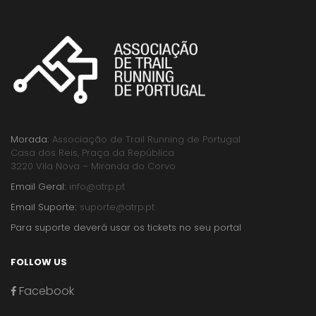
Morada:
Associação de Trail Running de Portugal
Casa dos Reis, Praça da República
3220 Vila Nova – Miranda do Corvo
Email Geral:
info@atrp.pt
Email Suporte:
suporte@atrp.pt
Para suporte deverá usar os tickets no seu portal
FOLLOW US
Facebook