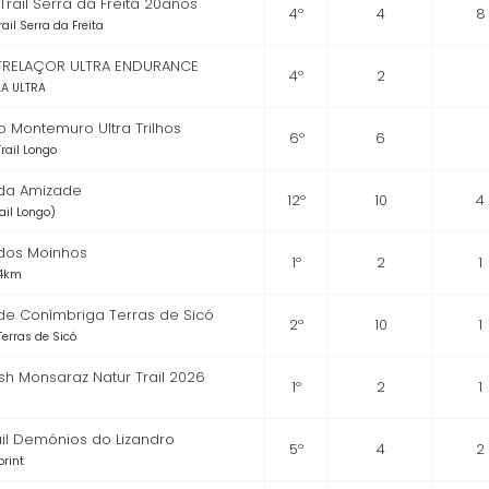
 Trail Serra da Freita 20anos
4º
4
8
rail Serra da Freita
STRELAÇOR ULTRA ENDURANCE
4º
2
LA ULTRA
 Montemuro Ultra Trilhos
6º
6
rail Longo
 da Amizade
12º
10
4
rail Longo)
 dos Moinhos
1º
2
1
24km
 de Conímbriga Terras de Sicó
2º
10
1
Terras de Sicó
sh Monsaraz Natur Trail 2026
1º
2
1
ail Demónios do Lizandro
5º
4
2
print