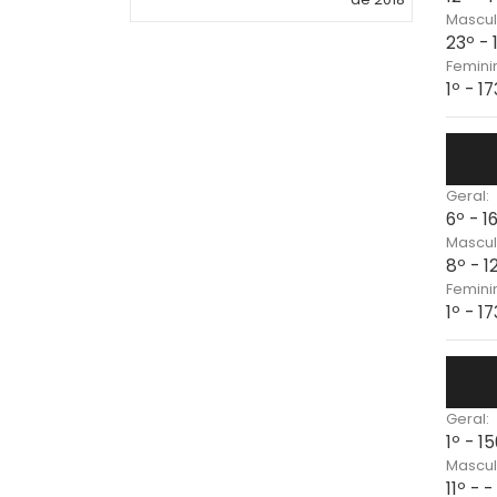
Mascul
23º -
Femini
1º - 1
Geral:
6º - 1
Mascul
8º - 
Femini
1º - 1
Geral:
1º - 1
Mascul
11º - 