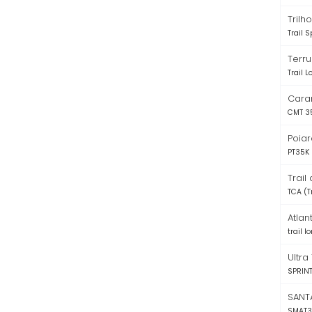
Trilh
Trail S
Terru
Trail 
Caram
CMT 3
Poiar
PT35K
Trail
TCA (T
Atlan
trail l
Ultra
SPRIN
SANTA
SMAT3