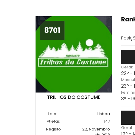
Rank
8701
Posiçõ
Geral:
22º -
Mascul
23º -
Femini
TRILHOS DO COSTUME
3º - 1
Local
Lisboa
Atletas
147
Geral:
Registo
22, Novembro
12º -
de 2018