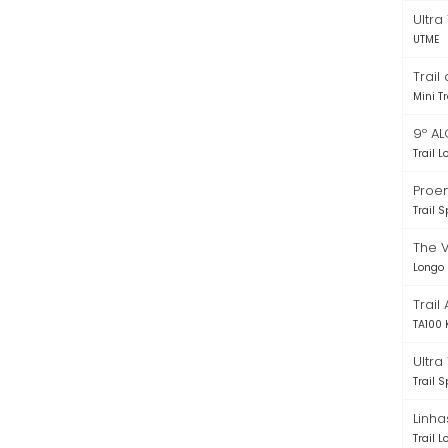
Ultra
UTME
Trail
Mini T
9º AL
Trail 
Proen
Trail S
The V
Longo 
Trail
TA100 
Ultra
Trail S
Linha
Trail 