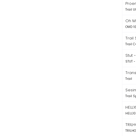
Proen
Trail 
Oh M
OMD 1
Trail
Trail C
Stut 
STUT -
Trans
Trail
Sesim
Trail S
HELL
HELL10
TRIL
TRILHO