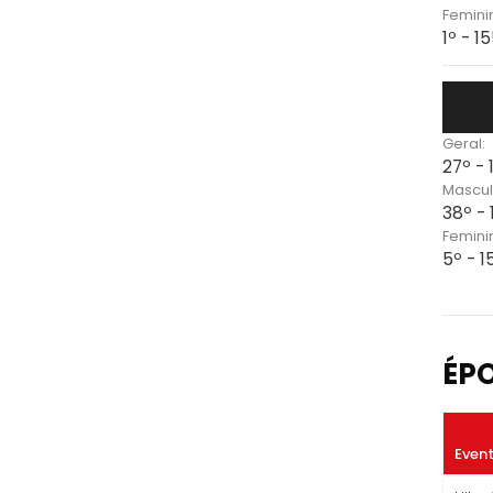
Femini
1º - 1
Geral:
27º -
Mascul
38º - 
Femini
5º - 
ÉP
Even