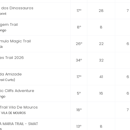
o dos Dinossauros
17º
28
7
print
gem Trail
8º
8
Longo
ulo Magic Trail
26º
22
6
5k
es Trail 2026
34º
32
 da Amizade
17º
41
6
rail Curto)
tic Cliffs Adventure
5º
16
6
ongo
 Trail Vila De Mouros
18º
7
T VILA DE MOUROS
 MARIA TRAIL - SMAT
13º
8
5