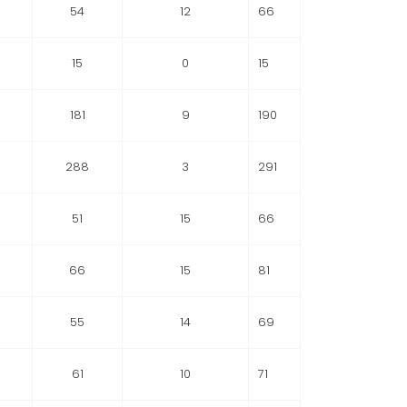
54
12
66
15
0
15
181
9
190
288
3
291
51
15
66
66
15
81
55
14
69
61
10
71