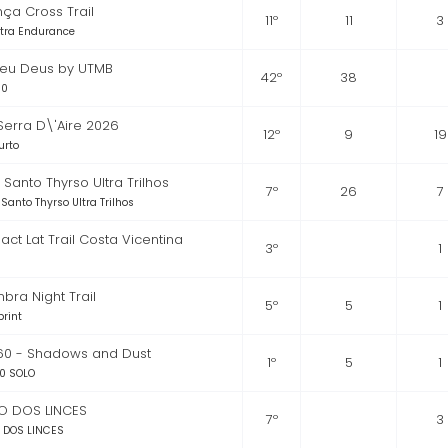
ça Cross Trail
11º
11
3
Ultra Endurance
eu Deus by UTMB
42º
38
00
 Serra D\'Aire 2026
12º
9
19
urto
- Santo Thyrso Ultra Trilhos
7º
26
7
 Santo Thyrso Ultra Trilhos
act Lat Trail Costa Vicentina
3º
1
bra Night Trail
5º
5
1
print
160 - Shadows and Dust
1º
5
1
0 SOLO
HO DOS LINCES
7º
3
 DOS LINCES