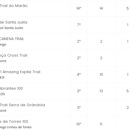
 Trail do Marão
14º
14
5
 de Santa Justa
7º
1
rail Santa Justa
CANENA TRAIL
2º
2
1
Longo
ça Cross Trail
2º
2
print
I Amazing Espite Trail
4º
10
1
K31
 Abrantes 100
3º
13
5
K25
 Trail Serra de Grândola
3º
2
print
s de Torres 100
10º
5
Longo Linhas de Torres