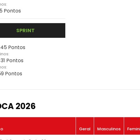
nos:
55 Pontos
SPRINT
 145 Pontos
inos:
131 Pontos
nos:
159 Pontos
OCA 2026
to
Geral
Masculinos
Femin