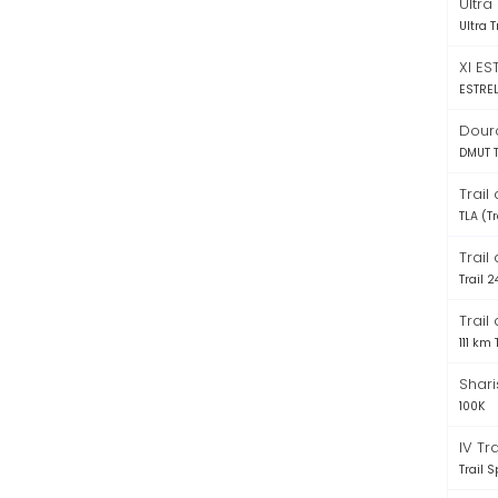
Ultra
Ultra T
XI E
ESTRE
Douro
DMUT T
Trail
TLA (T
Trail
Trail 
Trail
111 km 
Shari
100K
IV Tr
Trail S