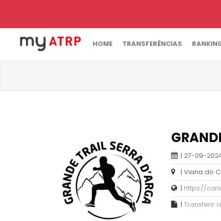
HOME
TRANSFERÊNCIAS
RANKIN
GRANDE
| 27-09-2024
| Viana do C
|
https://ca
|
Transferir