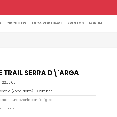
G
CIRCUITOS
TAÇA PORTUGAL
EVENTOS
FORUM
 TRAIL SERRA D\'ARGA
 22:00:00
astelo (Zona Norte) - Caminha
rlossanatureevents.com/pt/gtsa
 regulamento