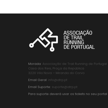
Morada:
Associação de Trail Running de Portugal
Casa dos Reis, Praça da República
3220 Vila Nova – Miranda do Corvo
Email Geral:
info@atrp.pt
Email Suporte:
suporte@atrp.pt
Para suporte deverá usar os tickets no seu portal