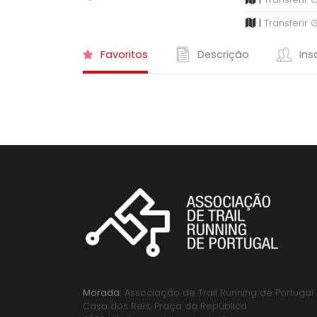
|
Transferir 
Favoritos
Descrição
Insc
Morada:
Associação de Trail Running de Portugal
Casa dos Reis, Praça da República