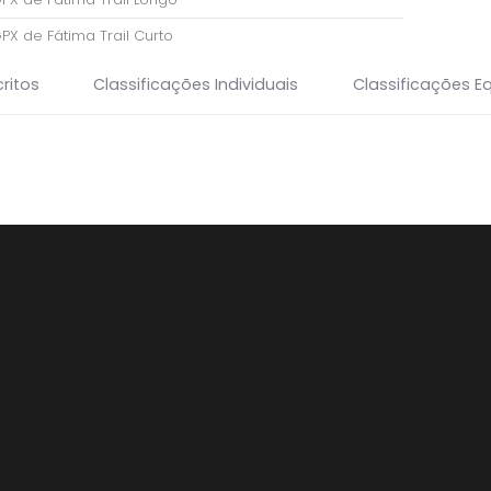
GPX de Fátima Trail Curto
ritos
Classificações Individuais
Classificações E