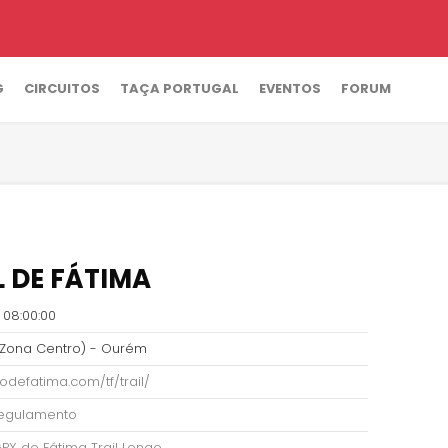
G
CIRCUITOS
TAÇA PORTUGAL
EVENTOS
FORUM
L DE FÁTIMA
 08:00:00
(Zona Centro) - Ourém
tlodefatima.com/tf/trail/
 regulamento
GPX de Fátima Trail Longo