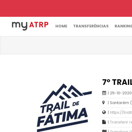
HOME
TRANSFERÊNCIAS
RANKIN
7º TRAI
| 25-10-2020
| Santarém 
|
https://tria
|
Transferir
|
Transferir 