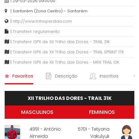
| 29-03-2026 09:00:00
| Santarém (Zona Centro) - Santarém
|
http://www.trilhoperdido.com
|
Transferir regulamento
|
Transferir GPX de XII Trilho das Dores - TRAIL 31K
|
Transferir GPX de XII Trilho das Dores - TRAIL SPRINT 17K
|
Transferir GPX de XII Trilho das Dores - MINI TRAIL 12K
Favoritos
Descrição
Inscritos
Cl
XII TRILHO DAS DORES - TRAIL 31K
MASCULINOS
FEMININOS
4991 - António
5701 - Tetyana
Almeida
Vakulyuk