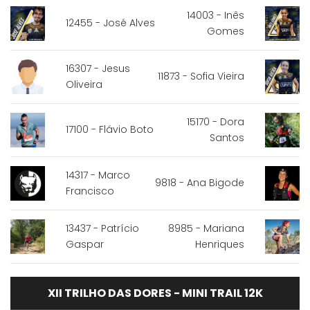
14003 - Inês
12455 - José Alves
Gomes
16307 - Jesus
11873 - Sofia Vieira
Oliveira
15170 - Dora
17100 - Flávio Boto
Santos
14317 - Marco
9818 - Ana Bigode
Francisco
13437 - Patrício
8985 - Mariana
Gaspar
Henriques
XII TRILHO DAS DORES - MINI TRAIL 12K