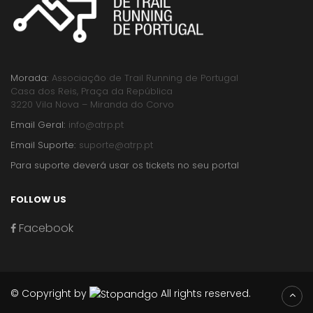
Morada:
Associação de Trail Running de Portugal
Casa dos Reis, Praça da República
3220 Vila Nova – Miranda do Corvo
Email Geral:
info@atrp.pt
Email Suporte:
suporte@atrp.pt
Para suporte deverá usar os tickets no seu portal
FOLLOW US
Facebook
© Copyright by
All rights reserved.