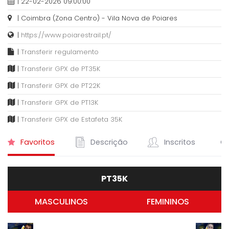
| 22-02-2026 09:00:00
| Coimbra (Zona Centro) - Vila Nova de Poiares
|
https://www.poiarestrail.pt/
|
Transferir regulamento
|
Transferir GPX de PT35K
|
Transferir GPX de PT22K
|
Transferir GPX de PT13K
|
Transferir GPX de Estafeta 35K
Favoritos
Descrição
Inscritos
Cl
PT35K
MASCULINOS
FEMININOS