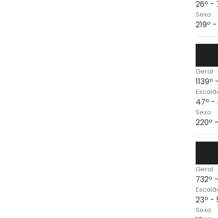
26º -
Sexo:
219º 
Geral:
1139º 
Escalã
47º -
Sexo:
220º 
Geral:
732º 
Escalã
23º -
Sexo: