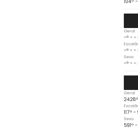
104º 
Geral:
-º - -
Escalã
-º - -
Sexo:
-º - -
Geral:
2428º
Escalã
117º 
Sexo:
591º 