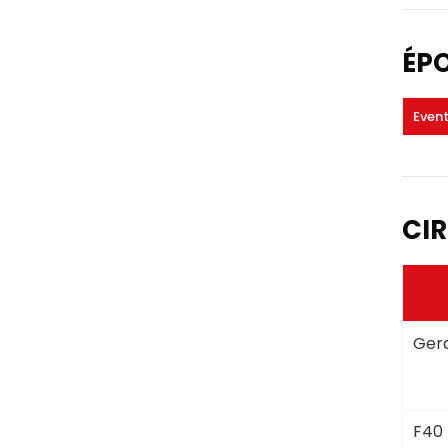
ÉP
Even
CIR
Gera
F40