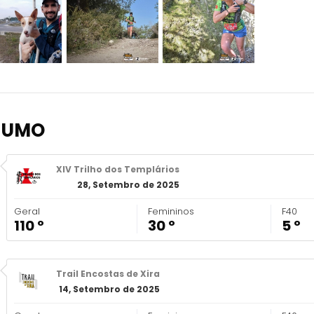
SUMO
XIV Trilho dos Templários
28, Setembro de 2025
Geral
Femininos
F40
110 º
30 º
5 º
Trail Encostas de Xira
14, Setembro de 2025