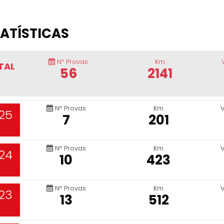
ATÍSTICAS
Nº Provas
Km
TAL
56
2141
Nº Provas
Km
25
7
201
Nº Provas
Km
24
10
423
Nº Provas
Km
23
13
512