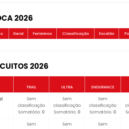
OCA 2026
to
Geral
Femininos
Classificação
Escalão
Po
CUITOS 2026
TRAIL
ULTRA
ENDURANCE
l
Sem
Sem
Sem
classificação
classificação
classificação
c
Somatório:
0
Somatório:
0
Somatório:
0
S
Sem
Sem
Sem