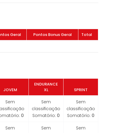
ntos Geral
Pontos Bonus Geral
Total
ENDURANCE
JOVEM
XL
SPRINT
Sem
Sem
Sem
lassificação
classificação
classificação
omatório:
0
Somatório:
0
Somatório:
0
Sem
Sem
Sem