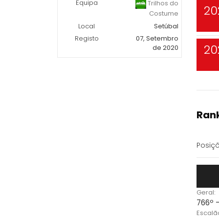
Equipa
Trilhos do
20
Costume
Local
Setúbal
Registo
07, Setembro
20
de 2020
Rank
Posiçõ
Geral:
766º 
Escalã