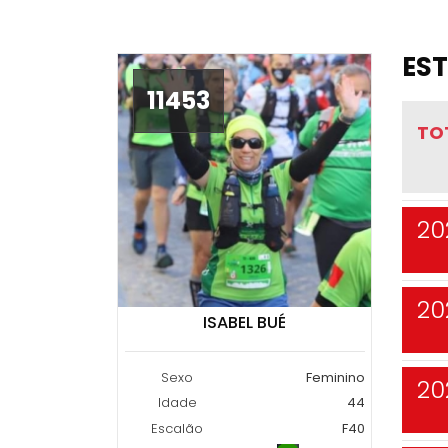
EST
11453
TO
20
20
ISABEL BUÉ
Sexo
Feminino
20
Idade
44
Escalão
F40