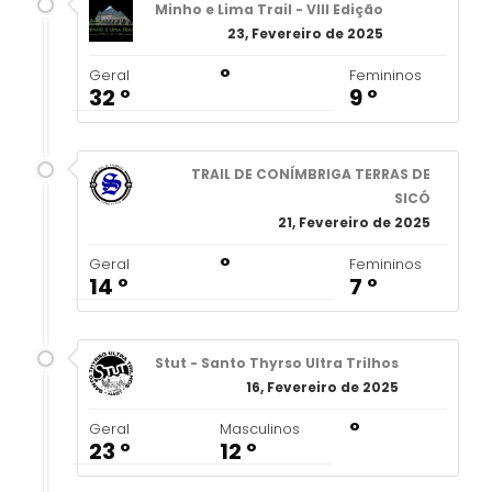
Minho e Lima Trail - VIII Edição
23, Fevereiro de 2025
º
Geral
Femininos
32 º
9 º
TRAIL DE CONÍMBRIGA TERRAS DE
SICÓ
21, Fevereiro de 2025
º
Geral
Femininos
14 º
7 º
Stut - Santo Thyrso Ultra Trilhos
16, Fevereiro de 2025
º
Geral
Masculinos
23 º
12 º