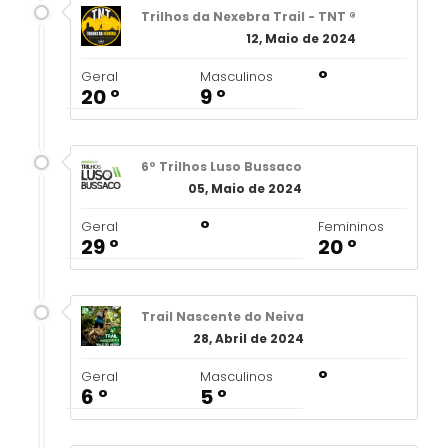
Trilhos da Nexebra Trail - TNT ®
12, Maio de 2024
º
Geral
Masculinos
20 º
9 º
6º Trilhos Luso Bussaco
05, Maio de 2024
º
Geral
Femininos
29 º
20 º
Trail Nascente do Neiva
28, Abril de 2024
º
Geral
Masculinos
6 º
5 º