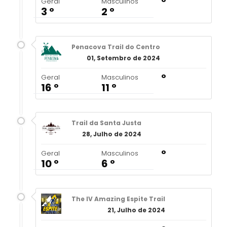
º
Geral
Masculinos
3 º
2 º
Penacova Trail do Centro
01, Setembro de 2024
º
Geral
Masculinos
16 º
11 º
Trail da Santa Justa
28, Julho de 2024
º
Geral
Masculinos
10 º
6 º
The IV Amazing Espite Trail
21, Julho de 2024