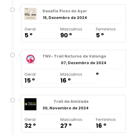
Desafio Picos do Açor
15, Dezembro de 2024
Geral
Masculinos
Femininos
5 º
90 º
5 º
TNV- Trail Noturno de Valongo
07, Dezembro de 2024
º
Geral
Masculinos
15 º
16 º
Trail da Amizade
30, Novembro de 2024
Geral
Masculinos
Femininos
32 º
27 º
16 º