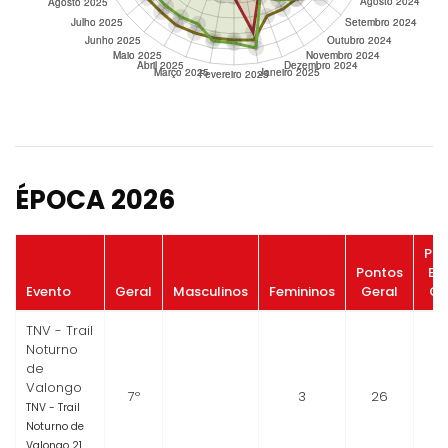
ÉPOCA 2026
Pon
Pontos
Bo
Evento
Geral
Masculinos
Femininos
Geral
Ge
TNV - Trail
Noturno
de
Valongo
7º
3
26
TNV - Trail
Noturno de
Valongo 21