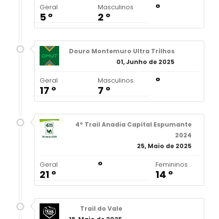
º
Geral
Masculinos
5 º
2 º
Douro Montemuro Ultra Trilhos
01, Junho de 2025
º
Geral
Masculinos
17 º
7 º
4º Trail Anadia Capital Espumante
2024
25, Maio de 2025
º
Geral
Femininos
21 º
14 º
Trail do Vale