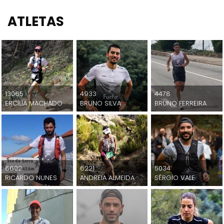
ATLETAS
13065
4933
4478
ERCÍLIA MACHADO
BRUNO SILVA
BRUNO FERREIRA
6602
6221
5034
RICARDO NUNES
ANDREIA ALMEIDA
SÉRGIO VALE