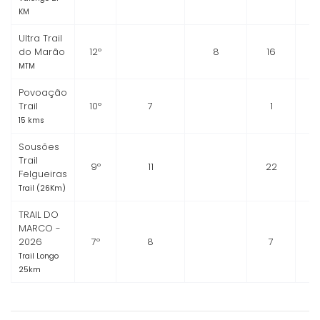
KM
Ultra Trail
do Marão
12º
8
16
MTM
Povoação
Trail
10º
7
1
15 kms
Sousões
Trail
9º
11
22
Felgueiras
Trail (26Km)
TRAIL DO
MARCO -
2026
7º
8
7
Trail Longo
25km