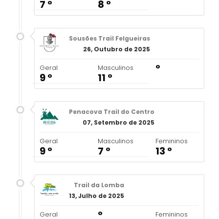
7 º
8 º
Sousões Trail Felgueiras
26, Outubro de 2025
º
Geral
Masculinos
9 º
11 º
Penacova Trail do Centro
07, Setembro de 2025
Geral
Masculinos
Femininos
9 º
7 º
13 º
Trail da Lomba
13, Julho de 2025
º
Geral
Femininos