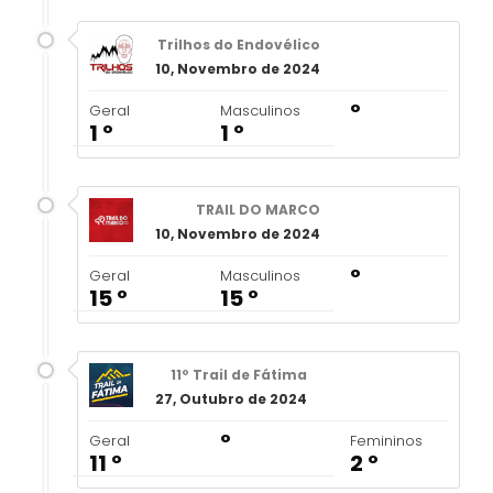
Trilhos do Endovélico
10, Novembro de 2024
º
Geral
Masculinos
1 º
1 º
TRAIL DO MARCO
10, Novembro de 2024
º
Geral
Masculinos
15 º
15 º
11º Trail de Fátima
27, Outubro de 2024
º
Geral
Femininos
11 º
2 º