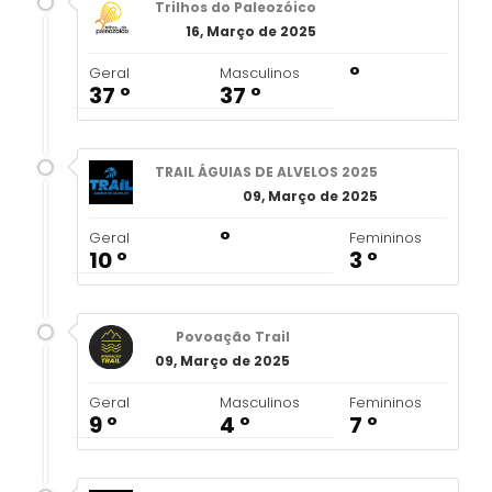
Trilhos do Paleozóico
16, Março de 2025
º
Geral
Masculinos
37 º
37 º
TRAIL ÁGUIAS DE ALVELOS 2025
09, Março de 2025
º
Geral
Femininos
10 º
3 º
Povoação Trail
09, Março de 2025
Geral
Masculinos
Femininos
9 º
4 º
7 º