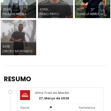
2598
4360
10127
PAULA FERREIRA
FÁBIO PINTO
DANIELA ALMEIDA
8418
DIRCEU MORGADO
RESUMO
Ultra Trail do Marão
27, Março de 2026
º
Geral
Femininos