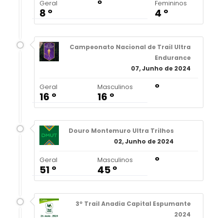
º
Geral
Femininos
8 º
4 º
Campeonato Nacional de Trail Ultra
Endurance
07, Junho de 2024
º
Geral
Masculinos
16 º
16 º
Douro Montemuro Ultra Trilhos
02, Junho de 2024
º
Geral
Masculinos
51 º
45 º
3º Trail Anadia Capital Espumante
2024