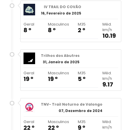
IV TRAIL DO COVÃO
16, Fevereiro de 2025
Geral
Masculinos
M35
Méd.
8 º
8 º
2 º
km/h
10.19
Trilhos dos Abutres
31, Janeiro de 2025
Geral
Masculinos
M35
Méd.
19 º
19 º
5 º
km/h
9.17
TNV- Trail Noturno de Valongo
07, Dezembro de 2024
Geral
Masculinos
M35
Méd.
22 º
22 º
9 º
km/h