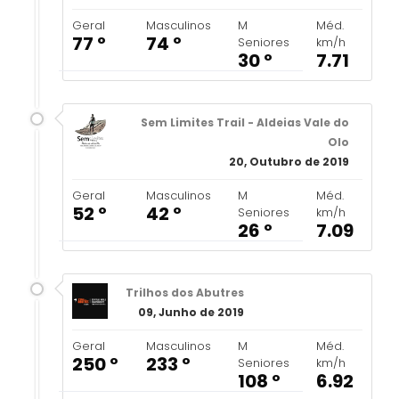
Geral
Masculinos
M
Méd.
77 º
74 º
Seniores
km/h
30 º
7.71
Sem Limites Trail - Aldeias Vale do
Olo
20, Outubro de 2019
Geral
Masculinos
M
Méd.
52 º
42 º
Seniores
km/h
26 º
7.09
Trilhos dos Abutres
09, Junho de 2019
Geral
Masculinos
M
Méd.
250 º
233 º
Seniores
km/h
108 º
6.92