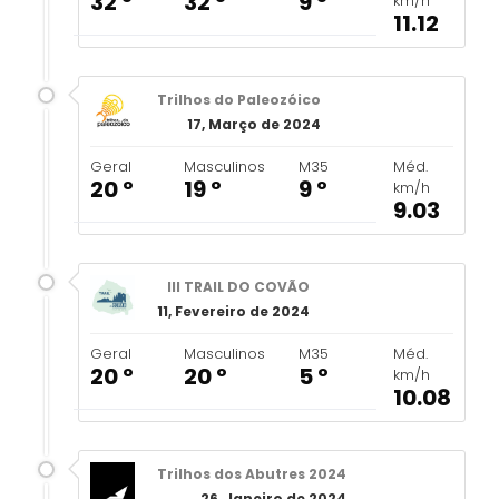
32 º
32 º
9 º
km/h
11.12
Trilhos do Paleozóico
17, Março de 2024
Geral
Masculinos
M35
Méd.
20 º
19 º
9 º
km/h
9.03
III TRAIL DO COVÃO
11, Fevereiro de 2024
Geral
Masculinos
M35
Méd.
20 º
20 º
5 º
km/h
10.08
Trilhos dos Abutres 2024
26, Janeiro de 2024