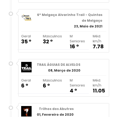
6º Melgaço Alvarinho Trail - Quintas
de Melgaço
23, Maio de 2021
Geral
Masculinos
M
Méd.
35 º
32 º
Seniores
km/h
16 º
7.78
TRAIL ÁGUIAS DE ALVELOS
08, Março de 2020
Geral
Masculinos
M
Méd.
6 º
6 º
Seniores
km/h
4 º
11.05
Trilhos dos Abutres
01, Fevereiro de 2020