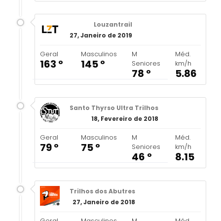
Louzantrail
27, Janeiro de 2019
Geral
Masculinos
M
Méd.
163 º
145 º
Seniores
km/h
78 º
5.86
Santo Thyrso Ultra Trilhos
18, Fevereiro de 2018
Geral
Masculinos
M
Méd.
79 º
75 º
Seniores
km/h
46 º
8.15
Trilhos dos Abutres
27, Janeiro de 2018
Geral
Masculinos
M
Méd.