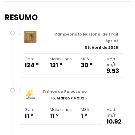
RESUMO
Campeonato Nacional de Trail
Sprint
05, Abril de 2025
Geral
Masculinos
M35
Méd.
124 º
121 º
30 º
km/h
9.53
Trilhos do Paleozóico
16, Março de 2025
Geral
Masculinos
M35
Méd.
11 º
11 º
1 º
km/h
10.92