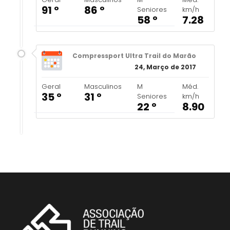
91 º
86 º
Seniores
km/h
58 º
7.28
Compressport Ultra Trail do Marão
24, Março de 2017
Geral
Masculinos
M
Méd.
35 º
31 º
Seniores
km/h
22 º
8.90