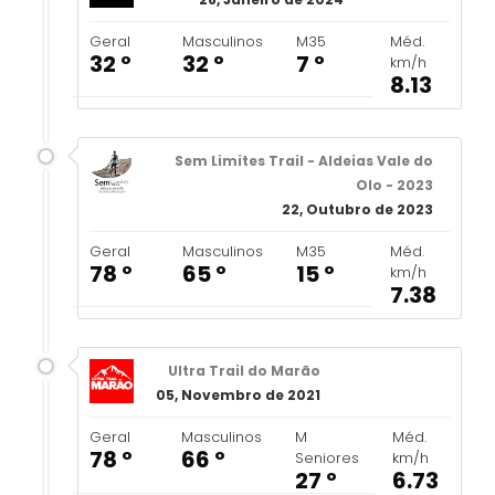
Geral
Masculinos
M35
Méd.
32 º
32 º
7 º
km/h
8.13
Sem Limites Trail - Aldeias Vale do
Olo - 2023
22, Outubro de 2023
Geral
Masculinos
M35
Méd.
78 º
65 º
15 º
km/h
7.38
Ultra Trail do Marão
05, Novembro de 2021
Geral
Masculinos
M
Méd.
78 º
66 º
Seniores
km/h
27 º
6.73