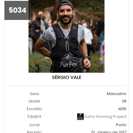
5034
SÉRGIO VALE
Sexo
Masculino
Idade
38
Escalão
M35
Equipa
Furfor Running Project
Local
Porto
Registo
01, Janeiro de 2017