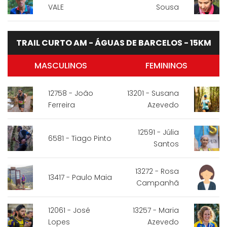
VALE
Sousa
TRAIL CURTO AM - ÁGUAS DE BARCELOS - 15KM
MASCULINOS
FEMININOS
12758 - João
13201 - Susana
Ferreira
Azevedo
12591 - Júlia
6581 - Tiago Pinto
Santos
13272 - Rosa
13417 - Paulo Maia
Campanhã
12061 - José
13257 - Maria
Lopes
Azevedo