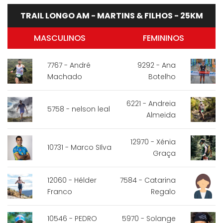
TRAIL LONGO AM - MARTINS & FILHOS - 25KM
MASCULINOS
FEMININOS
7767 - André
9292 - Ana
Machado
Botelho
6221 - Andreia
5758 - nelson leal
Almeida
12970 - Xénia
10731 - Marco SIlva
Graça
12060 - Hélder
7584 - Catarina
Franco
Regalo
10546 - PEDRO
5970 - Solange