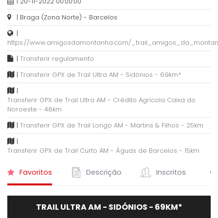
| 20-11-2022 00:00:00
| Braga (Zona Norte) - Barcelos
|
https://www.amigosdamontanha.com/_trail_amigos_da_monta
|
Transferir regulamento
|
Transferir GPX de Trail Ultra AM - Sidónios - 69km*
|
Transferir GPX de Trail Ultra AM - Crédito Agrícola Caixa do
Noroeste - 48km
|
Transferir GPX de Trail Longo AM - Martins & Filhos - 25km
|
Transferir GPX de Trail Curto AM - Águas de Barcelos - 15km
Favoritos
Descrição
Inscritos
Cl
TRAIL ULTRA AM - SIDÓNIOS - 69KM*