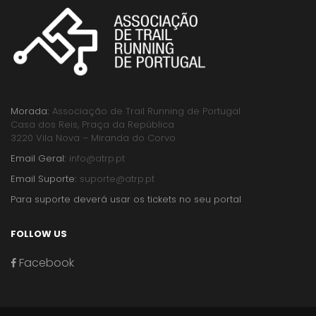
Morada:
Associação de Trail Running de Portugal
Casa dos Reis, Praça da República
3220 Vila Nova – Miranda do Corvo
Email Geral:
info@atrp.pt
Email Suporte:
suporte@atrp.pt
Para suporte deverá usar os tickets no seu portal
FOLLOW US
Facebook