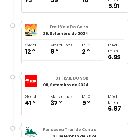
73 º
59 º
14 º
5.91
Trail Vale Do Ceira
29, Setembro de 2024
Geral
Masculinos
M50
Méd.
12 º
9 º
2 º
km/h
6.92
XI TRAIL DO SOR
08, Setembro de 2024
Geral
Masculinos
M50
Méd.
41 º
37 º
5 º
km/h
6.87
Penacova Trail do Centro
01, Setembro de 2024