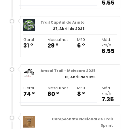
5.55
Trail Capital do Arinto
27, Abril de 2025
Geral
Masculinos
M50
Méd.
31 º
29 º
6 º
km/h
6.55
Ameal Trail - Meivcore 2025
13, Abril de 2025
Geral
Masculinos
M50
Méd.
74 º
60 º
8 º
km/h
7.35
Campeonato Nacional de Trail
Sprint