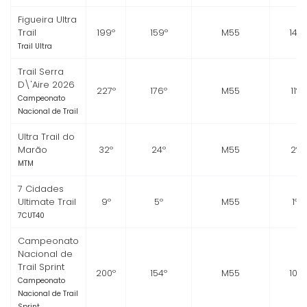
Figueira Ultra
Trail
199º
159º
M55
14º
Trail Ultra
Trail Serra
D\'Aire 2026
227º
176º
M55
11º
Campeonato
Nacional de Trail
Ultra Trail do
Marão
32º
24º
M55
2º
MTM
7 Cidades
Ultimate Trail
9º
5º
M55
1º
7CUT40
Campeonato
Nacional de
Trail Sprint
200º
154º
M55
10º
Campeonato
Nacional de Trail
Sprint