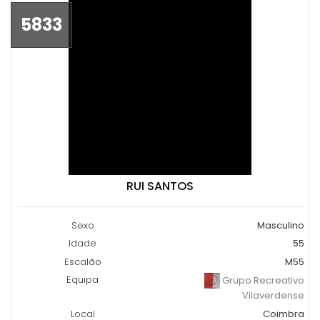
5833
RUI SANTOS
Sexo
Masculino
Idade
55
Escalão
M55
Equipa
Grupo Recreativo
Vilaverdense
Local
Coimbra