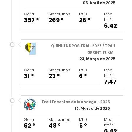
05, Abril de 2025
Geral
Masculinos
M50
Méd.
357 º
269 º
26 º
km/h
6.42
QUINHENDROS TRAIL 2025 / TRAIL
SPRINT 19 KM |
23, Março de 2025
Geral
Masculinos
M50
Méd.
31 º
23 º
6 º
km/h
7.47
Trail Encostas do Mondego - 2025
16, Março de 2025
Geral
Masculinos
M50
Méd.
62 º
48 º
5 º
km/h
6.42