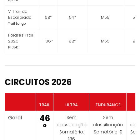
V Trail da
Escarpiada
68º
54º
M55
5º
Trail Longo
Poiares Trail
2026
106º
88º
M55
9º
PT35K
CIRCUITOS 2026
TRAIL
ULTRA
ENDURANCE
46
Geral
Sem
Sem
º
classificação
classificação
clas
Somatório:
Somatório:
0
Som
186