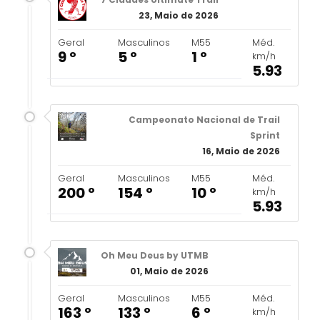
23, Maio de 2026
Geral
Masculinos
M55
Méd.
9 º
5 º
1 º
km/h
5.93
Campeonato Nacional de Trail
Sprint
16, Maio de 2026
Geral
Masculinos
M55
Méd.
200 º
154 º
10 º
km/h
5.93
Oh Meu Deus by UTMB
01, Maio de 2026
Geral
Masculinos
M55
Méd.
163 º
133 º
6 º
km/h