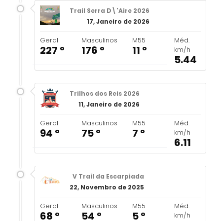
Trail Serra D\'Aire 2026
17, Janeiro de 2026
Geral
Masculinos
M55
Méd.
227 º
176 º
11 º
km/h
5.44
Trilhos dos Reis 2026
11, Janeiro de 2026
Geral
Masculinos
M55
Méd.
94 º
75 º
7 º
km/h
6.11
V Trail da Escarpiada
22, Novembro de 2025
Geral
Masculinos
M55
Méd.
68 º
54 º
5 º
km/h