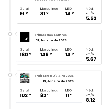
Geral
Masculinos
M50
Méd.
91 º
81 º
14 º
km/h
5.52
Trilhos dos Abutres
31, Janeiro de 2025
Geral
Masculinos
M50
Méd.
180 º
146 º
14 º
km/h
5.67
Trail Serra D\'Aire 2025
19, Janeiro de 2025
Geral
Masculinos
M50
Méd.
102 º
82 º
11 º
km/h
8.12