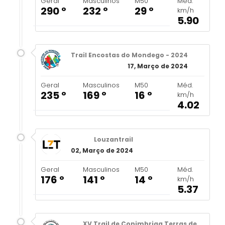
Geral
Masculinos
M50
Méd.
290 º
232 º
29 º
km/h
5.90
Trail Encostas do Mondego - 2024
17, Março de 2024
Geral
Masculinos
M50
Méd.
235 º
169 º
16 º
km/h
4.02
Louzantrail
02, Março de 2024
Geral
Masculinos
M50
Méd.
176 º
141 º
14 º
km/h
5.37
XV Trail de Conimbriga Terras de