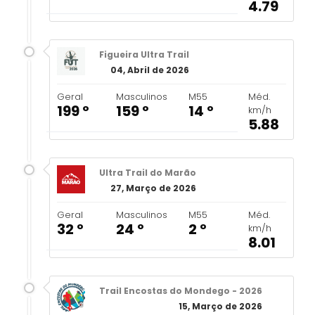
4.79
Figueira Ultra Trail
04, Abril de 2026
Geral
Masculinos
M55
Méd.
199 º
159 º
14 º
km/h
5.88
Ultra Trail do Marão
27, Março de 2026
Geral
Masculinos
M55
Méd.
32 º
24 º
2 º
km/h
8.01
Trail Encostas do Mondego - 2026
15, Março de 2026