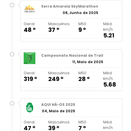
Serra Amarela SkyMarathon
08, Junho de 2025
Geral
Masculinos
M50
Méd.
48 º
37 º
9 º
km/h
5.21
Campeonato Nacional de Trail
11, Maio de 2025
Geral
Masculinos
M50
Méd.
319 º
249 º
28 º
km/h
5.68
AQUI HÁ-OS 2025
04, Maio de 2025
Geral
Masculinos
M50
Méd.
47 º
39 º
7 º
km/h