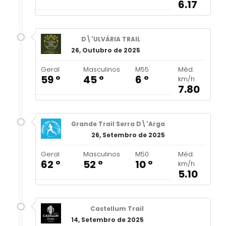
6.17
D\'ULVÁRIA TRAIL
26, Outubro de 2025
Geral
Masculinos
M55
Méd.
59 º
45 º
6 º
km/h
7.80
Grande Trail Serra D\'Arga
26, Setembro de 2025
Geral
Masculinos
M50
Méd.
62 º
52 º
10 º
km/h
5.10
Castellum Trail
14, Setembro de 2025