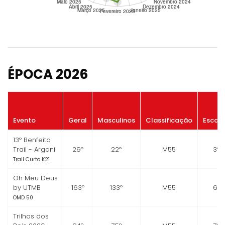
ÉPOCA 2026
Evento
Geral
Masculinos
Classificação
Escal
13º Benfeita
Trail - Arganil
29º
22º
M55
3º
Trail Curto K21
Oh Meu Deus
by UTMB
163º
133º
M55
6º
OMD 50
Trilhos dos