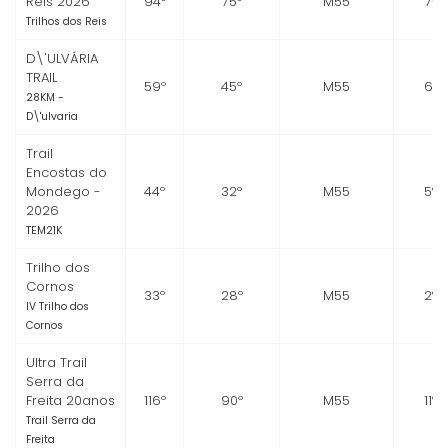
Reis 2026
94º
75º
M55
7º
Trilhos dos Reis
D\'ULVÁRIA
TRAIL
59º
45º
M55
6º
28KM -
D\'ulvaria
Trail
Encostas do
Mondego -
44º
32º
M55
5º
2026
TEM21K
Trilho dos
Cornos
33º
28º
M55
2º
IV Trilho dos
Cornos
Ultra Trail
Serra da
Freita 20anos
116º
90º
M55
11º
Trail Serra da
Freita