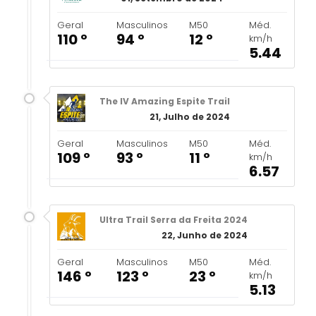
Geral
Masculinos
M50
Méd.
110 º
94 º
12 º
km/h
5.44
The IV Amazing Espite Trail
21, Julho de 2024
Geral
Masculinos
M50
Méd.
109 º
93 º
11 º
km/h
6.57
Ultra Trail Serra da Freita 2024
22, Junho de 2024
Geral
Masculinos
M50
Méd.
146 º
123 º
23 º
km/h
5.13