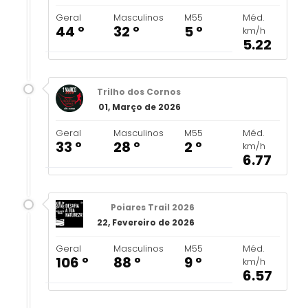
Geral
Masculinos
M55
Méd.
44 º
32 º
5 º
km/h
5.22
Trilho dos Cornos
01, Março de 2026
Geral
Masculinos
M55
Méd.
33 º
28 º
2 º
km/h
6.77
Poiares Trail 2026
22, Fevereiro de 2026
Geral
Masculinos
M55
Méd.
106 º
88 º
9 º
km/h
6.57