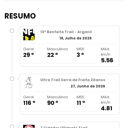
RESUMO
13º Benfeita Trail - Arganil
19, Julho de 2026
Geral
Masculinos
M55
Méd.
29 º
22 º
3 º
km/h
5.56
Ultra Trail Serra da Freita 20anos
27, Junho de 2026
Geral
Masculinos
M55
Méd.
116 º
90 º
11 º
km/h
4.81
7 Cidades Ultimate Trail