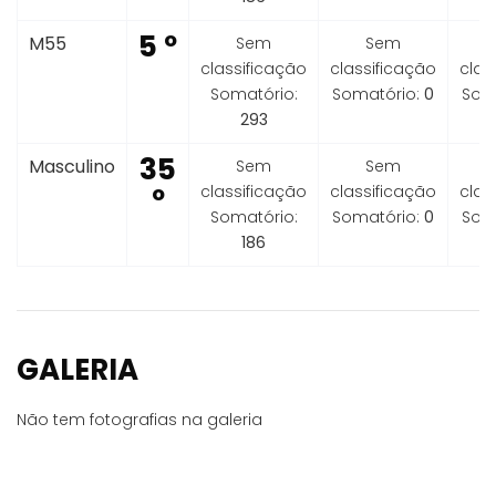
5 º
M55
Sem
Sem
classificação
classificação
clas
Somatório:
Somatório:
0
Som
293
35
Masculino
Sem
Sem
º
classificação
classificação
clas
Somatório:
Somatório:
0
Som
186
GALERIA
Não tem fotografias na galeria