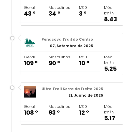
Geral
Masculinos
M50
Méd.
43 º
34 º
3 º
km/h
8.43
Penacova Trail do Centro
07, Setembro de 2025
Geral
Masculinos
M50
Méd.
109 º
90 º
10 º
km/h
5.25
Ultra Trail Serra da Freita 2025
21, Junho de 2025
Geral
Masculinos
M50
Méd.
108 º
93 º
12 º
km/h
5.17