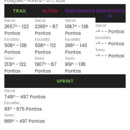
Posições - Pontos - 07 / 2026
TRAIL
ULTRA
ENDURANCE
ENDURANCE
XL
Geral:
Geral:
Geral:
Geral:
2657º - 122
2295º - 87
1087º - 138
-º - - Pontos
Pontos
Pontos
Pontos
Escalão:
Escalão:
Escalão:
Escalão:
-º - - Pontos
508º - 138
508º - 112
266º - 140
Sexo:
Pontos
Pontos
Pontos
-º - - Pontos
Sexo:
Sexo:
Sexo:
2131º - 122
1907º - 87
919º - 138
Pontos
Pontos
Pontos
SPRINT
Geral:
748º - 497 Pontos
Escalão:
93º - 675 Pontos
Sexo:
666º - 497 Pontos