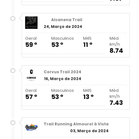
Alcanena Trail
24, Março de 2024
Geral
Masculinos
M45
Méd.
59 º
53 º
11 º
km/h
8.74
Corvus Trail 2024
16, Março de 2024
Geral
Masculinos
M45
Méd.
57 º
53 º
13 º
km/h
7.43
Trail Running Almourol à Vista
03, Março de 2024