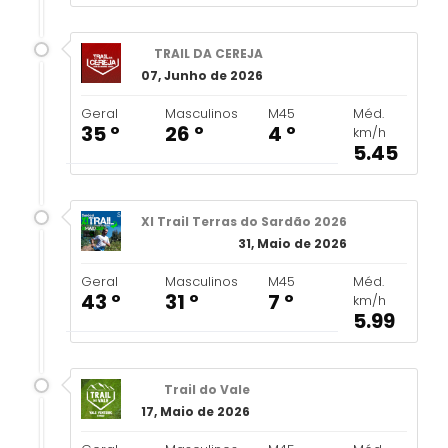
TRAIL DA CEREJA
07, Junho de 2026
Geral
Masculinos
M45
Méd.
35 º
26 º
4 º
km/h
5.45
XI Trail Terras do Sardão 2026
31, Maio de 2026
Geral
Masculinos
M45
Méd.
43 º
31 º
7 º
km/h
5.99
Trail do Vale
17, Maio de 2026