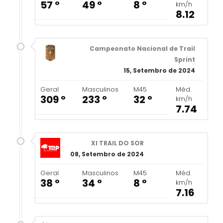
57 º
49 º
8 º
km/h
8.12
Campeonato Nacional de Trail
Sprint
15, Setembro de 2024
Geral
Masculinos
M45
Méd.
309 º
233 º
32 º
km/h
7.74
XI TRAIL DO SOR
08, Setembro de 2024
Geral
Masculinos
M45
Méd.
38 º
34 º
8 º
km/h
7.16