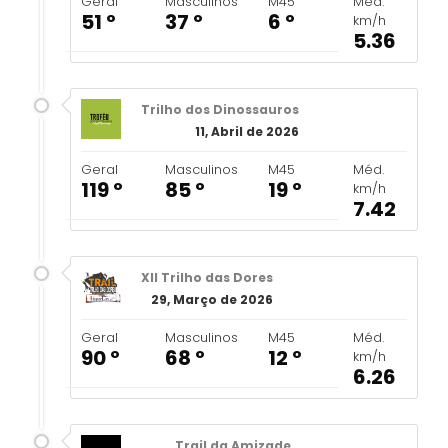
Geral
Masculinos
M45
Méd.
51 º
37 º
6 º
km/h
5.36
Trilho dos Dinossauros
11, Abril de 2026
Geral
Masculinos
M45
Méd.
119 º
85 º
19 º
km/h
7.42
XII Trilho das Dores
29, Março de 2026
Geral
Masculinos
M45
Méd.
90 º
68 º
12 º
km/h
6.26
Trail da Amizade