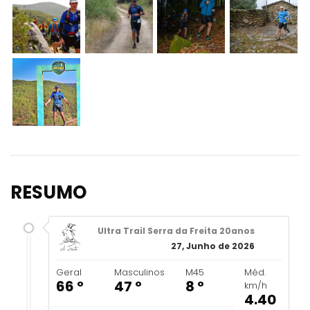
RESUMO
Ultra Trail Serra da Freita 20anos
27, Junho de 2026
Geral
Masculinos
M45
Méd.
66 º
47 º
8 º
km/h
4.40