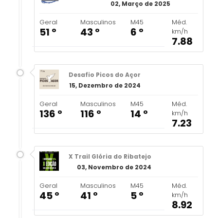
02, Março de 2025
Geral
Masculinos
M45
Méd.
51 º
43 º
6 º
km/h
7.88
Desafio Picos do Açor
15, Dezembro de 2024
Geral
Masculinos
M45
Méd.
136 º
116 º
14 º
km/h
7.23
X Trail Glória do Ribatejo
03, Novembro de 2024
Geral
Masculinos
M45
Méd.
45 º
41 º
5 º
km/h
8.92