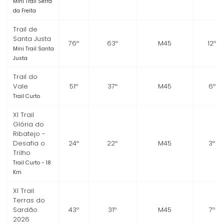
Mini Trail Serra
da Freita
Trail de
Santa Justa
76º
63º
M45
12º
Mini Trail Santa
Justa
Trail do
Vale
51º
37º
M45
6º
Trail Curto
XI Trail
Glória do
Ribatejo -
Desafia o
24º
22º
M45
3º
Trilho
Trail Curto - 18
Km
XI Trail
Terras do
Sardão
43º
31º
M45
7º
2026