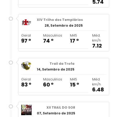
5.74
XIV Trilho dos Templários
28, Setembro de 2025
Geral
Masculinos
M45
Méd.
97 º
74 º
17 º
km/h
7.12
Trail da Trofa
14, Setembro de 2025
Geral
Masculinos
M45
Méd.
83 º
60 º
15 º
km/h
6.48
XII TRAIL DO SOR
07, Setembro de 2025