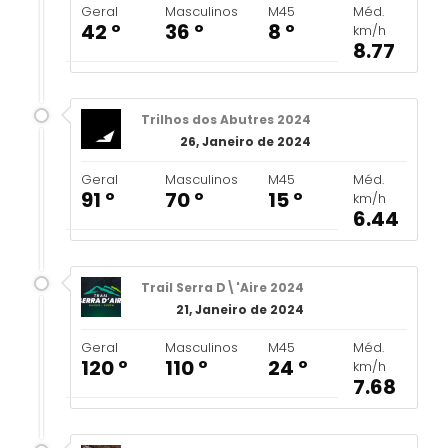
Geral
Masculinos
M45
Méd.
42 º
36 º
8 º
km/h
8.77
Trilhos dos Abutres 2024
26, Janeiro de 2024
Geral
Masculinos
M45
Méd.
91 º
70 º
15 º
km/h
6.44
Trail Serra D\'Aire 2024
21, Janeiro de 2024
Geral
Masculinos
M45
Méd.
120 º
110 º
24 º
km/h
7.68