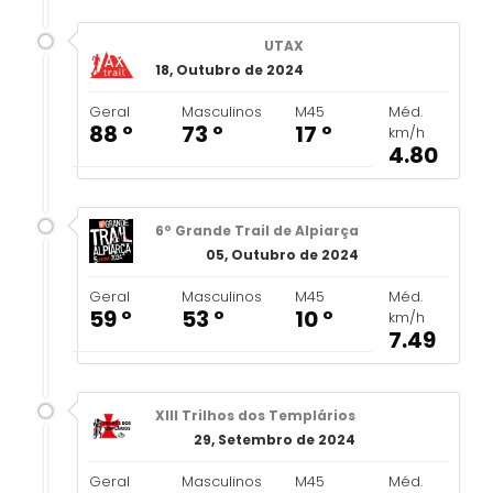
UTAX
18, Outubro de 2024
Geral
Masculinos
M45
Méd.
88 º
73 º
17 º
km/h
4.80
6º Grande Trail de Alpiarça
05, Outubro de 2024
Geral
Masculinos
M45
Méd.
59 º
53 º
10 º
km/h
7.49
XIII Trilhos dos Templários
29, Setembro de 2024
Geral
Masculinos
M45
Méd.