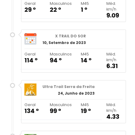
Geral
Masculinos
M45
Méd.
29 º
22 º
1 º
km/h
9.09
X TRAIL DO SOR
10, Setembro de 2023
Geral
Masculinos
M45
Méd.
114 º
94 º
14 º
km/h
6.31
Ultra Trail Serra da Freita
24, Junho de 2023
Geral
Masculinos
M45
Méd.
134 º
99 º
19 º
km/h
4.33