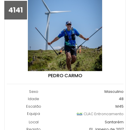
4141
PEDRO CARMO
Sexo
Masculino
Idade
48
Escalão
M45
Equipa
CLAC Entroncamento
Local
Santarém
Registo
01, Janeiro de 2017