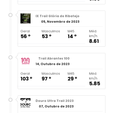
IX Trail Glória do Ribatejo
05, Novembro de 2023
Geral
Masculinos
M45
Méd.
56 º
53 º
14 º
km/h
8.61
Trail Abrantes 100
14, Outubro de 2023
Geral
Masculinos
M45
Méd.
103 º
97 º
29 º
km/h
5.85
Douro Ultra Trail 2023
07, Outubro de 2023