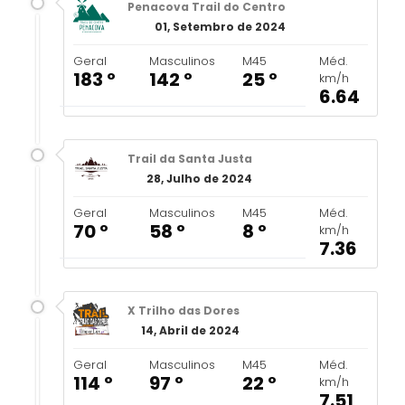
Penacova Trail do Centro
01, Setembro de 2024
Geral
Masculinos
M45
Méd.
183 º
142 º
25 º
km/h
6.64
Trail da Santa Justa
28, Julho de 2024
Geral
Masculinos
M45
Méd.
70 º
58 º
8 º
km/h
7.36
X Trilho das Dores
14, Abril de 2024
Geral
Masculinos
M45
Méd.
114 º
97 º
22 º
km/h
7.51