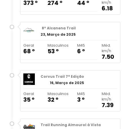
373 º
274 º
44 º
km/h
6.18
8º Alcanena Trail
23, Março de 2025
Geral
Masculinos
M45
Méd.
68 º
53 º
6 º
km/h
7.50
Corvus Trail 7ª Edição
16, Março de 2025
Geral
Masculinos
M45
Méd.
35 º
32 º
3 º
km/h
7.39
Trail Running Almourol à Vista