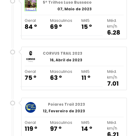
5º Trilhos Luso Bussaco
07, Maio de 2023
Geral
Masculinos
M45
Méd.
84 º
69 º
15 º
km/h
6.28
CORVUS TRAIL 2023
16, Abril de 2023
Geral
Masculinos
M45
Méd.
75 º
63 º
11 º
km/h
7.01
Poiares Trail 2023
12, Fevereiro de 2023
Geral
Masculinos
M45
Méd.
119 º
97 º
14 º
km/h
6.21