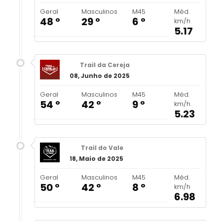
Geral
Masculinos
M45
Méd.
48 º
29 º
6 º
km/h
5.17
Trail da Cereja
08, Junho de 2025
Geral
Masculinos
M45
Méd.
54 º
42 º
9 º
km/h
5.23
Trail do Vale
18, Maio de 2025
Geral
Masculinos
M45
Méd.
50 º
42 º
8 º
km/h
6.98