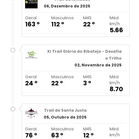
06, Dezembro de 2025
Geral
Masculinos
M45
Méd.
163 º
112 º
22 º
km/h
5.66
XI Trail Glória do Ribatejo - Desafia
o Trilho
02, Novembro de 2025
Geral
Masculinos
M45
Méd.
24 º
22 º
3 º
km/h
8.70
Trail de Santa Justa
05, Outubro de 2025
Geral
Masculinos
M45
Méd.
76 º
63 º
12 º
km/h