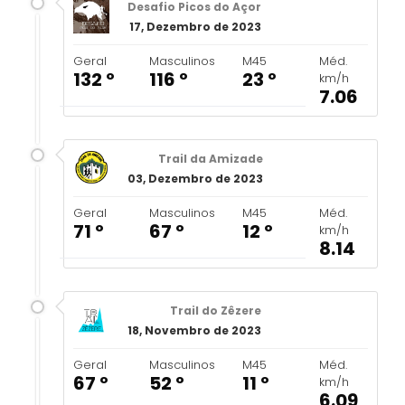
Desafio Picos do Açor
17, Dezembro de 2023
Geral
Masculinos
M45
Méd.
132 º
116 º
23 º
km/h
7.06
Trail da Amizade
03, Dezembro de 2023
Geral
Masculinos
M45
Méd.
71 º
67 º
12 º
km/h
8.14
Trail do Zêzere
18, Novembro de 2023
Geral
Masculinos
M45
Méd.
67 º
52 º
11 º
km/h
6.09