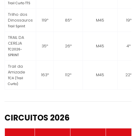
Trail Curto TTS
Trilho dos
Dinossauros
119º
85º
M45
19º
Trail Sprint
TRAIL DA
CEREJA
35º
26º
M45
4º
TC2026-
SPRINT
Trail da
Amizade
163º
112º
M45
22º
TCA (Trail
Curto)
CIRCUITOS 2026