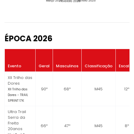
ÉPOCA 2026
Evento
Geral
Masculinos
Classificação
Escalã
XII Trilho das
Dores
90º
68º
M45
12º
XII Trilho das
Dores - TRAIL
SPRINT 17K
Ultra Trail
Serra da
Freita
66º
47º
M45
8º
20anos