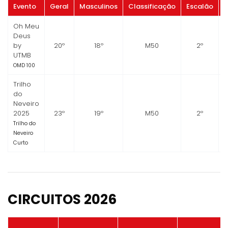
Evento
Geral
Masculinos
Classificação
Escalão
Oh Meu
Deus
by
20º
18º
M50
2º
UTMB
OMD 100
Trilho
do
Neveiro
2025
23º
19º
M50
2º
Trilho do
Neveiro
Curto
CIRCUITOS 2026