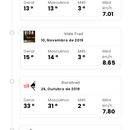
Geral
Masculinos
M45
Méd.
13 º
13 º
3 º
km/h
7.01
Vida Trail
10, Novembro de 2019
Geral
Masculinos
M45
Méd.
15 º
14 º
3 º
km/h
8.65
Duratrail
26, Outubro de 2019
Geral
Masculinos
M45
Méd.
33 º
31 º
2 º
km/h
7.80