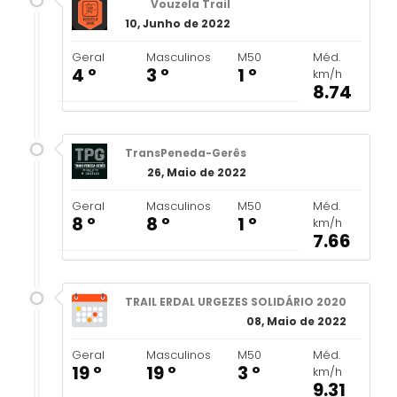
Vouzela Trail
10, Junho de 2022
Geral
Masculinos
M50
Méd.
4 º
3 º
1 º
km/h
8.74
TransPeneda-Gerês
26, Maio de 2022
Geral
Masculinos
M50
Méd.
8 º
8 º
1 º
km/h
7.66
TRAIL ERDAL URGEZES SOLIDÁRIO 2020
08, Maio de 2022
Geral
Masculinos
M50
Méd.
19 º
19 º
3 º
km/h
9.31