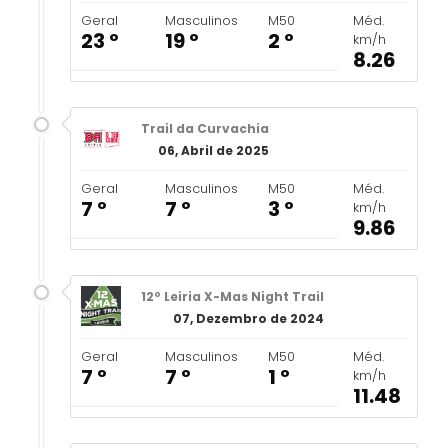
Geral
Masculinos
M50
Méd.
23 º
19 º
2 º
km/h
8.26
Trail da Curvachia
06, Abril de 2025
Geral
Masculinos
M50
Méd.
7 º
7 º
3 º
km/h
9.86
12º Leiria X-Mas Night Trail
07, Dezembro de 2024
Geral
Masculinos
M50
Méd.
7 º
7 º
1 º
km/h
11.48