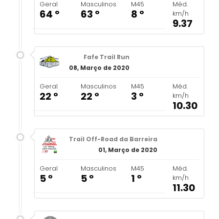
Geral
Masculinos
M45
Méd.
64 º
63 º
8 º
km/h
9.37
Fafe Trail Run
08, Março de 2020
Geral
Masculinos
M45
Méd.
22 º
22 º
3 º
km/h
10.30
Trail Off-Road da Barreira
01, Março de 2020
Geral
Masculinos
M45
Méd.
5 º
5 º
1 º
km/h
11.30