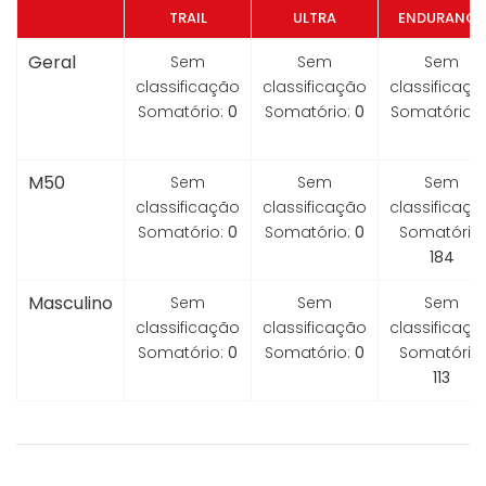
TRAIL
ULTRA
ENDURANCE
Geral
Sem
Sem
Sem
classificação
classificação
classificaçã
Somatório:
0
Somatório:
0
Somatório:
1
M50
Sem
Sem
Sem
classificação
classificação
classificaçã
Somatório:
0
Somatório:
0
Somatório:
184
Masculino
Sem
Sem
Sem
classificação
classificação
classificaçã
Somatório:
0
Somatório:
0
Somatório:
113