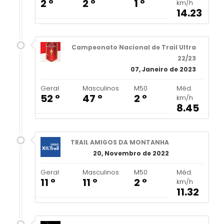
2 º
2 º
1 º
km/h
14.23
Campeonato Nacional de Trail Ultra
22/23
07, Janeiro de 2023
Geral
Masculinos
M50
Méd.
52 º
47 º
2 º
km/h
8.45
TRAIL AMIGOS DA MONTANHA
20, Novembro de 2022
Geral
Masculinos
M50
Méd.
11 º
11 º
2 º
km/h
11.32