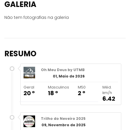
GALERIA
Não tem fotografias na galeria
RESUMO
Oh Meu Deus by UTMB
01, Maio de 2026
Geral
Masculinos
M50
Méd.
20 º
18 º
2 º
km/h
6.42
Trilho do Neveiro 2025
09, Novembro de 2025