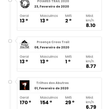
POIARES TRAIL 2020
23, Fevereiro de 2020
Geral
Masculinos
M45
Méd.
13 º
13 º
2 º
km/h
8.10
Proença Cross Trail
08, Fevereiro de 2020
Geral
Masculinos
M45
Méd.
13 º
13 º
1 º
km/h
8.77
Trilhos dos Abutres
01, Fevereiro de 2020
Geral
Masculinos
M45
Méd.
170 º
154 º
29 º
km/h
6.79