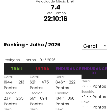
Velocidade Média km/h
7.4
Total Tempo
22:10:16
Ranking - Julho / 2026
Posições - Pontos - 07 / 2026
TRAIL
ULTRA
ENDURANCE
ENDURANCE
XL
Geral:
Geral:
Geral:
Geral:
1944º - 213
621º - 475
846º - 222
-º - - Pontos
Pontos
Pontos
Pontos
Escalão:
Escalão:
Escalão:
Escalão:
-º - - Pontos
237º - 255
66º - 694
104º - 368
Sexo:
Pontos
Pontos
Pontos
-º - - Pontos
Sexo:
Sexo:
Sexo: