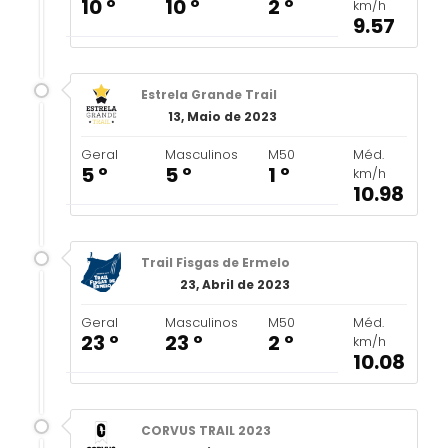
10 º
10 º
2 º
km/h
9.57
Estrela Grande Trail
13, Maio de 2023
Geral
Masculinos
M50
Méd.
5 º
5 º
1 º
km/h
10.98
Trail Fisgas de Ermelo
23, Abril de 2023
Geral
Masculinos
M50
Méd.
23 º
23 º
2 º
km/h
10.08
CORVUS TRAIL 2023