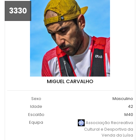
3330
MIGUEL CARVALHO
Sexo
Masculino
Idade
42
Escalão
M40
Equipa
Associação Recreativa
Cultural e Desportiva da
Venda da Luísa