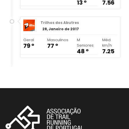
13 º
7.56
Trilhos dos Abutres
28, Janeiro de 2017
Geral
Masculinos
M
Méd.
79 º
77 º
Seniores
km/h
48 º
7.25