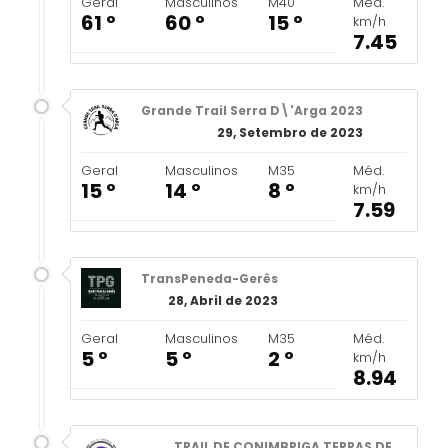
Geral
Masculinos
M40
Méd.
61 º
60 º
15 º
km/h
7.45
Grande Trail Serra D\'Arga 2023
29, Setembro de 2023
Geral
Masculinos
M35
Méd.
15 º
14 º
8 º
km/h
7.59
TransPeneda-Gerês
28, Abril de 2023
Geral
Masculinos
M35
Méd.
5 º
5 º
2 º
km/h
8.94
TRAIL DE CONIMBRIGA TERRAS DE