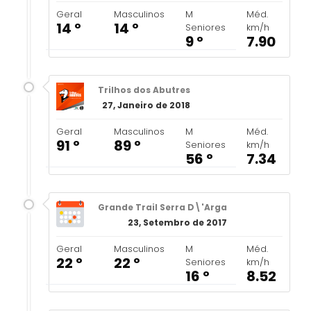
Geral
Masculinos
M
Méd.
14 º
14 º
Seniores
km/h
9 º
7.90
Trilhos dos Abutres
27, Janeiro de 2018
Geral
Masculinos
M
Méd.
91 º
89 º
Seniores
km/h
56 º
7.34
Grande Trail Serra D\'Arga
23, Setembro de 2017
Geral
Masculinos
M
Méd.
22 º
22 º
Seniores
km/h
16 º
8.52