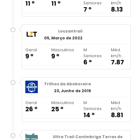
11 º
11 º
Seniores
km/h
7 º
8.13
Louzantrail
05, Março de 2022
Geral
Masculinos
M
Méd.
9 º
9 º
Seniores
km/h
6 º
7.87
Trilhos da Aboboreira
23, Junho de 2019
Geral
Masculinos
M
Méd.
26 º
25 º
Seniores
km/h
14 º
8.81
Ultra Trail Conímbriga Terras de