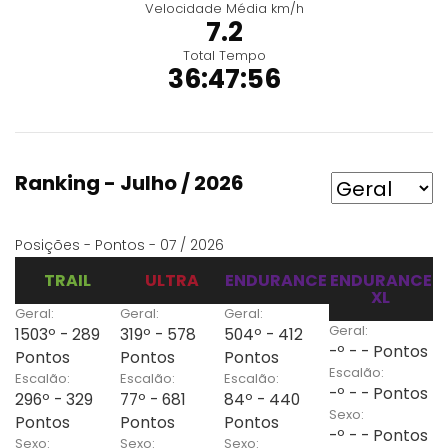
Velocidade Média km/h
7.2
Total Tempo
36:47:56
Ranking - Julho / 2026
Posições - Pontos - 07 / 2026
TRAIL
ULTRA
ENDURANCE
ENDURANCE
XL
Geral:
Geral:
Geral:
Geral:
1503º - 289
319º - 578
504º - 412
-º - - Pontos
Pontos
Pontos
Pontos
Escalão:
Escalão:
Escalão:
Escalão:
-º - - Pontos
296º - 329
77º - 681
84º - 440
Sexo:
Pontos
Pontos
Pontos
-º - - Pontos
Sexo:
Sexo:
Sexo: