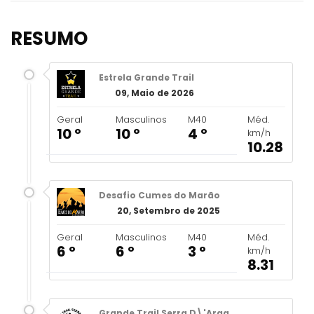
RESUMO
Estrela Grande Trail
09, Maio de 2026
Geral
Masculinos
M40
Méd.
10 º
10 º
4 º
km/h
10.28
Desafio Cumes do Marão
20, Setembro de 2025
Geral
Masculinos
M40
Méd.
6 º
6 º
3 º
km/h
8.31
Grande Trail Serra D\'Arga