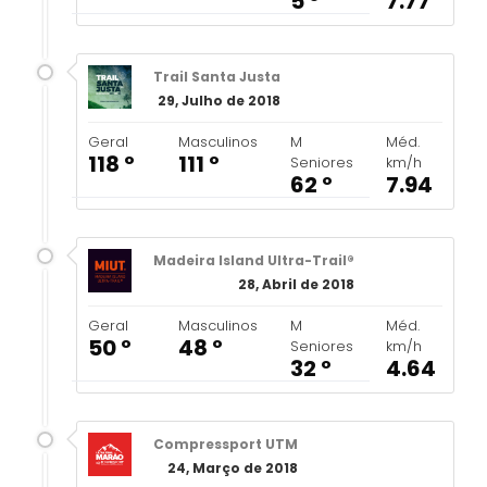
5 º
7.77
Trail Santa Justa
29, Julho de 2018
Geral
Masculinos
M
Méd.
118 º
111 º
Seniores
km/h
62 º
7.94
Madeira Island Ultra-Trail®
28, Abril de 2018
Geral
Masculinos
M
Méd.
50 º
48 º
Seniores
km/h
32 º
4.64
Compressport UTM
24, Março de 2018