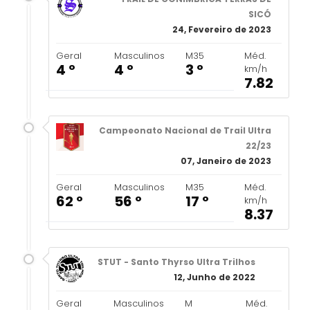
SICÓ
24, Fevereiro de 2023
Geral
Masculinos
M35
Méd.
4 º
4 º
3 º
km/h
7.82
Campeonato Nacional de Trail Ultra
22/23
07, Janeiro de 2023
Geral
Masculinos
M35
Méd.
62 º
56 º
17 º
km/h
8.37
STUT - Santo Thyrso Ultra Trilhos
12, Junho de 2022
Geral
Masculinos
M
Méd.