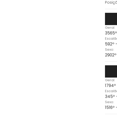
Posiçõ
Geral:
3565º
Escalã
592º 
Sexo:
2902º
Geral:
1794º
Escalã
345º 
Sexo:
1516º 