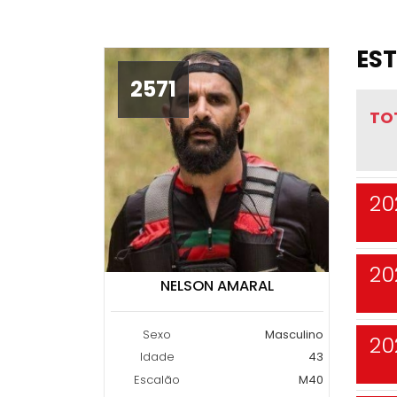
EST
2571
TO
20
20
NELSON AMARAL
Sexo
Masculino
20
Idade
43
Escalão
M40