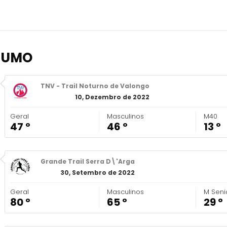
SUMO
TNV - Trail Noturno de Valongo
10, Dezembro de 2022
Geral
Masculinos
M40
47 º
46 º
13 º
Grande Trail Serra D\'Arga
30, Setembro de 2022
Geral
Masculinos
M Seni
80 º
65 º
29 º