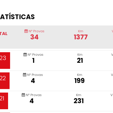
ATÍSTICAS
Nº Provas
Km
TAL
34
1377
Nº Provas
Km
23
1
21
Nº Provas
Km
V
22
4
199
Nº Provas
Km
V
21
4
231