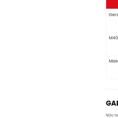
Gera
M40
Masc
GA
Não te