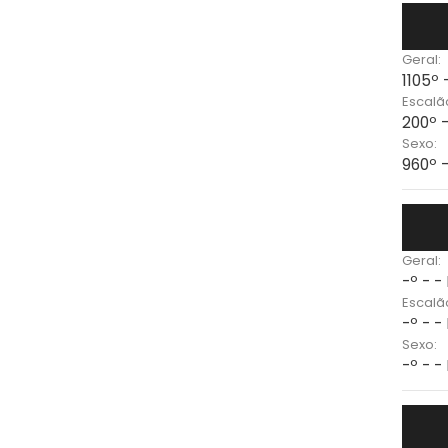
Geral:
1105º 
Escalã
200º 
Sexo:
960º 
Geral:
-º - -
Escalã
-º - -
Sexo:
-º - -