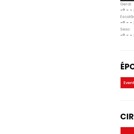
Geral:
-º - -
Escalã
-º - -
Sexo:
-º - -
ÉP
Even
CIR