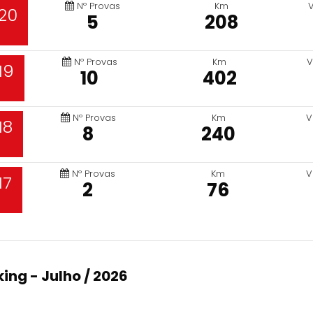
Nº Provas
Km
20
5
208
Nº Provas
Km
V
19
10
402
Nº Provas
Km
V
18
8
240
Nº Provas
Km
V
17
2
76
ing - Julho / 2026