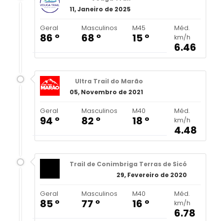
11, Janeiro de 2025
Geral
Masculinos
M45
Méd.
86 º
68 º
15 º
km/h
6.46
Ultra Trail do Marão
05, Novembro de 2021
Geral
Masculinos
M40
Méd.
94 º
82 º
18 º
km/h
4.48
Trail de Conimbriga Terras de Sicó
29, Fevereiro de 2020
Geral
Masculinos
M40
Méd.
85 º
77 º
16 º
km/h
6.78