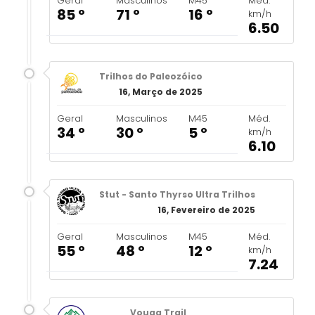
Geral
Masculinos
M45
Méd.
85 º
71 º
16 º
km/h
6.50
Trilhos do Paleozóico
16, Março de 2025
Geral
Masculinos
M45
Méd.
34 º
30 º
5 º
km/h
6.10
Stut - Santo Thyrso Ultra Trilhos
16, Fevereiro de 2025
Geral
Masculinos
M45
Méd.
55 º
48 º
12 º
km/h
7.24
Vouga Trail