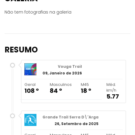
Não tem fotografias na galeria
RESUMO
Vouga Trail
09, Janeiro de 2026
Geral
Masculinos
M45
Méd.
108 º
84 º
18 º
km/h
5.77
Grande Trail Serra D\'Arga
26, Setembro de 2025