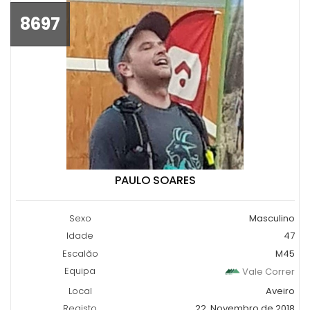
8697
PAULO SOARES
Sexo
Masculino
Idade
47
Escalão
M45
Equipa
Vale Correr
Local
Aveiro
Registo
22, Novembro de 2018