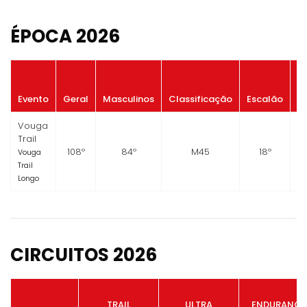
ÉPOCA 2026
P
Evento
Geral
Masculinos
Classificação
Escalão
G
Vouga
Trail
108º
84º
M45
18º
Vouga
Trail
Longo
CIRCUITOS 2026
TRAIL
ULTRA
ENDURANCE