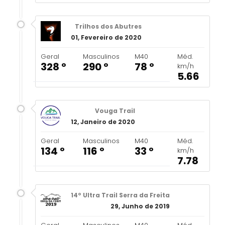
Trilhos dos Abutres
01, Fevereiro de 2020
Geral
Masculinos
M40
Méd.
328 º
290 º
78 º
km/h
5.66
Vouga Trail
12, Janeiro de 2020
Geral
Masculinos
M40
Méd.
134 º
116 º
33 º
km/h
7.78
14º Ultra Trail Serra da Freita
29, Junho de 2019