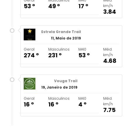
Geral
Masculinos
M40
Méd.
53 º
49 º
17 º
km/h
3.84
Estrela Grande Trail
11, Maio de 2019
Geral
Masculinos
M40
Méd.
274 º
231 º
53 º
km/h
4.68
Vouga Trail
19, Janeiro de 2019
Geral
Masculinos
M40
Méd.
16 º
16 º
4 º
km/h
7.75