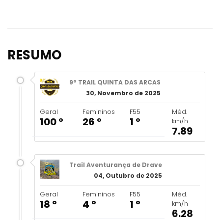
RESUMO
9º TRAIL QUINTA DAS ARCAS
30, Novembro de 2025
Geral
Femininos
F55
Méd.
100 º
26 º
1 º
km/h
7.89
Trail Aventurança de Drave
04, Outubro de 2025
Geral
Femininos
F55
Méd.
18 º
4 º
1 º
km/h
6.28