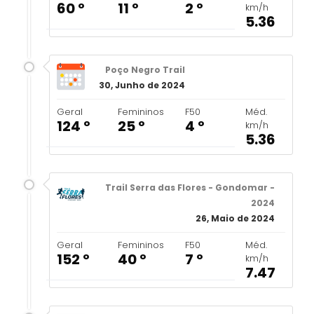
60 º
11 º
2 º
km/h
5.36
Poço Negro Trail
30, Junho de 2024
Geral
Femininos
F50
Méd.
124 º
25 º
4 º
km/h
5.36
Trail Serra das Flores - Gondomar -
2024
26, Maio de 2024
Geral
Femininos
F50
Méd.
152 º
40 º
7 º
km/h
7.47