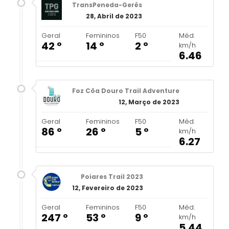
TransPeneda-Gerês
28, Abril de 2023
Geral
Femininos
F50
Méd.
42 º
14 º
2 º
km/h
6.46
Foz Côa Douro Trail Adventure
12, Março de 2023
Geral
Femininos
F50
Méd.
86 º
26 º
5 º
km/h
6.27
Poiares Trail 2023
12, Fevereiro de 2023
Geral
Femininos
F50
Méd.
247 º
53 º
9 º
km/h
5.44