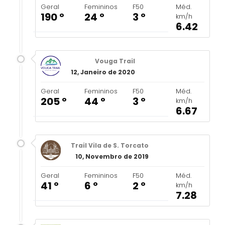
Geral
Femininos
F50
Méd.
190 º
24 º
3 º
km/h
6.42
Vouga Trail
12, Janeiro de 2020
Geral
Femininos
F50
Méd.
205 º
44 º
3 º
km/h
6.67
Trail Vila de S. Torcato
10, Novembro de 2019
Geral
Femininos
F50
Méd.
41 º
6 º
2 º
km/h
7.28