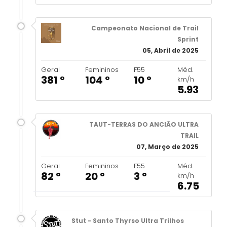
Campeonato Nacional de Trail
Sprint
05, Abril de 2025
Geral
Femininos
F55
Méd.
381 º
104 º
10 º
km/h
5.93
TAUT-TERRAS DO ANCIÃO ULTRA
TRAIL
07, Março de 2025
Geral
Femininos
F55
Méd.
82 º
20 º
3 º
km/h
6.75
Stut - Santo Thyrso Ultra Trilhos