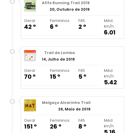
Afife Running Trail 2019
20, Outubro de 2019
Geral
Femininos
F45
Méd.
42 º
6 º
2 º
km/h
6.01
Trail da Lomba
14, Julho de 2019
Geral
Femininos
F45
Méd.
70 º
15 º
5 º
km/h
5.42
Melgaço Alvarinho Trail
26, Maio de 2019
Geral
Femininos
F45
Méd.
151 º
26 º
8 º
km/h
5.16