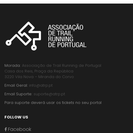
Morada:
Associação de Trail Running de Portugal
Casa dos Reis, Praça da República
3220 Vila Nova – Miranda do Corvo
Email Geral:
info@atrp.pt
Email Suporte:
suporte@atrp.pt
Para suporte deverá usar os tickets no seu portal
FOLLOW US
Facebook