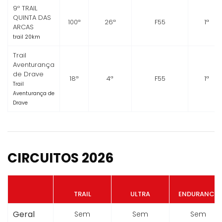
9º TRAIL
QUINTA DAS
100ª
26ª
F55
1ª
ARCAS
trail 20km
Trail
Aventurança
de Drave
18ª
4ª
F55
1ª
Trail
Aventurança de
Drave
CIRCUITOS 2026
TRAIL
ULTRA
ENDURANCE
Geral
Sem
Sem
Sem