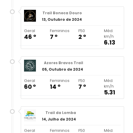
Trail Boneca Douro
13, Outubro de 2024
Geral
Femininos
F50
Méd.
46 º
7 º
2 º
km/h
6.13
Azores Bravos Trail
05, Outubro de 2024
Geral
Femininos
F50
Méd.
60 º
14 º
7 º
km/h
5.31
Trail da Lomba
14, Julho de 2024
Geral
Femininos
F50
Méd.