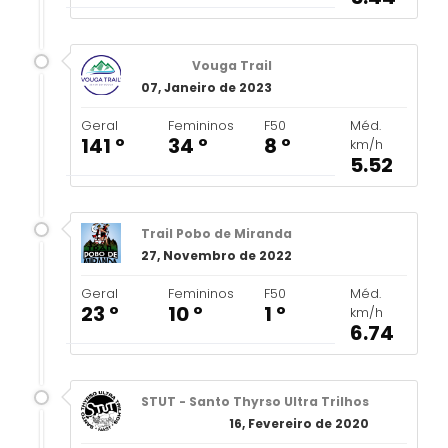
Vouga Trail
07, Janeiro de 2023
Geral
Femininos
F50
Méd.
141 º
34 º
8 º
km/h
5.52
Trail Pobo de Miranda
27, Novembro de 2022
Geral
Femininos
F50
Méd.
23 º
10 º
1 º
km/h
6.74
STUT - Santo Thyrso Ultra Trilhos
16, Fevereiro de 2020