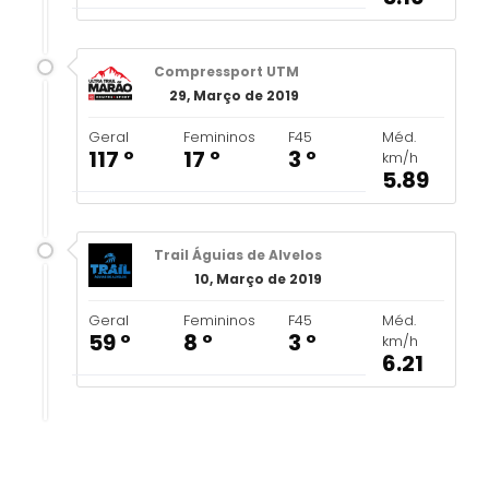
Compressport UTM
29, Março de 2019
Geral
Femininos
F45
Méd.
117 º
17 º
3 º
km/h
5.89
Trail Águias de Alvelos
10, Março de 2019
Geral
Femininos
F45
Méd.
59 º
8 º
3 º
km/h
6.21