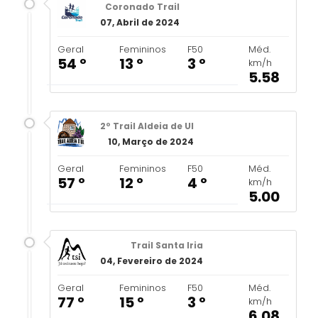
Coronado Trail
07, Abril de 2024
Geral
Femininos
F50
Méd.
54 º
13 º
3 º
km/h
5.58
2º Trail Aldeia de Ul
10, Março de 2024
Geral
Femininos
F50
Méd.
57 º
12 º
4 º
km/h
5.00
Trail Santa Iria
04, Fevereiro de 2024
Geral
Femininos
F50
Méd.
77 º
15 º
3 º
km/h
6.08