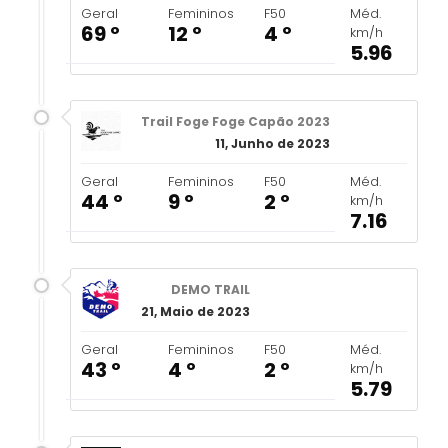
Geral
Femininos
F50
Méd.
69 º
12 º
4 º
km/h
5.96
Trail Foge Foge Capão 2023
11, Junho de 2023
Geral
Femininos
F50
Méd.
44 º
9 º
2 º
km/h
7.16
DEMO TRAIL
21, Maio de 2023
Geral
Femininos
F50
Méd.
43 º
4 º
2 º
km/h
5.79