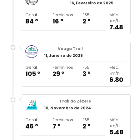
16, Fevereiro de 2025
Geral
Femininos
F55
Méd.
84 º
16 º
2 º
km/h
7.48
Vouga Trail
11, Janeiro de 2025
Geral
Femininos
F55
Méd.
105 º
29 º
3 º
km/h
6.80
Trail do Zêzere
10, Novembro de 2024
Geral
Femininos
F55
Méd.
46 º
7 º
2 º
km/h
5.48