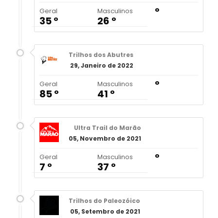
º
Geral
Masculinos
35 º
26 º
Trilhos dos Abutres
29, Janeiro de 2022
º
Geral
Masculinos
85 º
41 º
Ultra Trail do Marão
05, Novembro de 2021
º
Geral
Masculinos
7 º
37 º
Trilhos do Paleozóico
05, Setembro de 2021