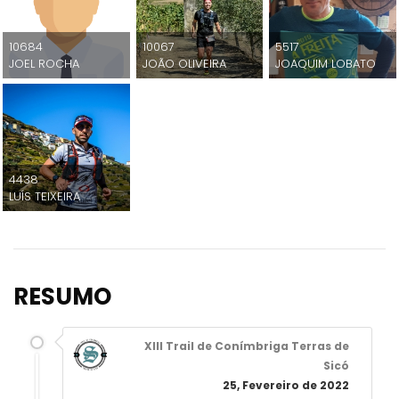
10684
10067
5517
JOEL ROCHA
JOÃO OLIVEIRA
JOAQUIM LOBATO
4438
LUÍS TEIXEIRA
RESUMO
XIII Trail de Conímbriga Terras de
Sicó
25, Fevereiro de 2022