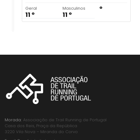
º
Geral
Masculinos
11 º
11 º
Morada:
Associação de Trail Running de Portugal
Casa dos Reis, Praça da República
3220 Vila Nova – Miranda do Corvo