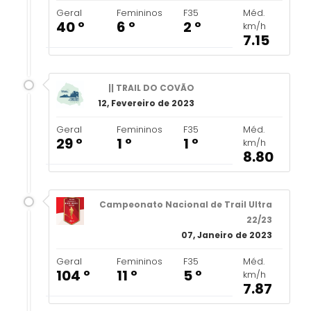
Geral
Femininos
F35
Méd.
40 º
6 º
2 º
km/h
7.15
|| TRAIL DO COVÃO
12, Fevereiro de 2023
Geral
Femininos
F35
Méd.
29 º
1 º
1 º
km/h
8.80
Campeonato Nacional de Trail Ultra
22/23
07, Janeiro de 2023
Geral
Femininos
F35
Méd.
104 º
11 º
5 º
km/h
7.87