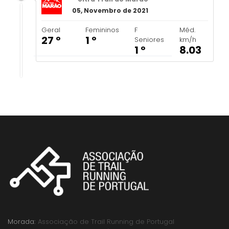
05, Novembro de 2021
Geral
Femininos
F
Méd.
27 º
1 º
Seniores
km/h
1 º
8.03
Morada:
Associação de Trail Running de Portugal