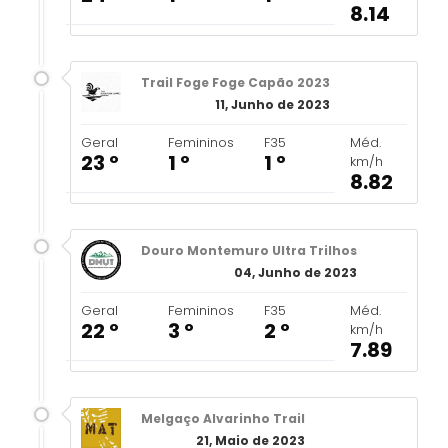
8.14
Trail Foge Foge Capão 2023
11, Junho de 2023
Geral
Femininos
F35
Méd.
23 º
1 º
1 º
km/h
8.82
Douro Montemuro Ultra Trilhos
04, Junho de 2023
Geral
Femininos
F35
Méd.
22 º
3 º
2 º
km/h
7.89
Melgaço Alvarinho Trail
21, Maio de 2023