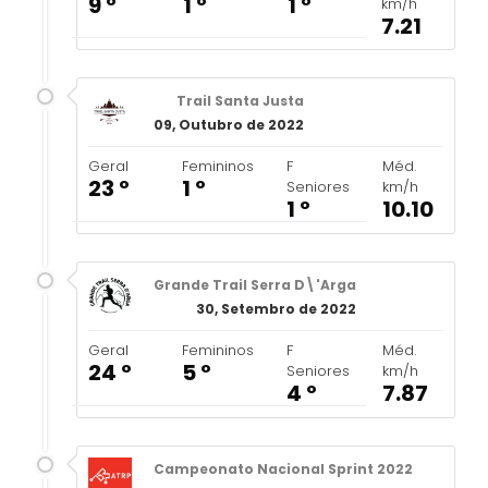
9 º
1 º
1 º
km/h
7.21
Trail Santa Justa
09, Outubro de 2022
Geral
Femininos
F
Méd.
23 º
1 º
Seniores
km/h
1 º
10.10
Grande Trail Serra D\'Arga
30, Setembro de 2022
Geral
Femininos
F
Méd.
24 º
5 º
Seniores
km/h
4 º
7.87
Campeonato Nacional Sprint 2022