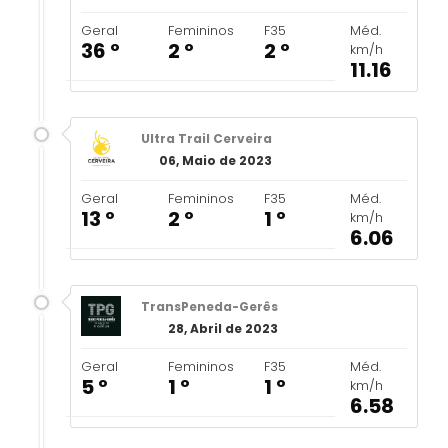
Geral
Femininos
F35
Méd.
36 º
2 º
2 º
km/h
11.16
Ultra Trail Cerveira
06, Maio de 2023
Geral
Femininos
F35
Méd.
13 º
2 º
1 º
km/h
6.06
TransPeneda-Gerês
28, Abril de 2023
Geral
Femininos
F35
Méd.
5 º
1 º
1 º
km/h
6.58