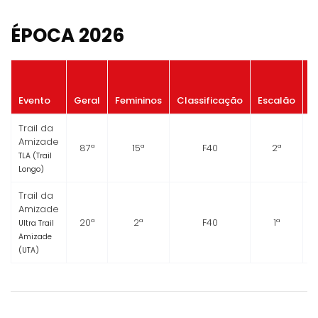
ÉPOCA 2026
P
Evento
Geral
Femininos
Classificação
Escalão
Trail da
Amizade
87ª
15ª
F40
2ª
TLA (Trail
Longo)
Trail da
Amizade
20ª
2ª
F40
1ª
Ultra Trail
Amizade
(UTA)