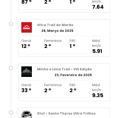
87 º
2 º
1 º
km/h
7.64
Ultra Trail do Marão
28, Março de 2025
Geral
Femininos
F40
Méd.
12 º
2 º
1 º
km/h
5.91
Minho e Lima Trail - VIII Edição
23, Fevereiro de 2025
Geral
Femininos
F40
Méd.
33 º
2 º
2 º
km/h
9.35
Stut - Santo Thyrso Ultra Trilhos