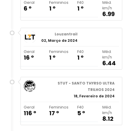
Geral
Femininos
F40
Méd.
6 º
1 º
1 º
km/h
6.99
Louzantrail
02, Março de 2024
Geral
Femininos
F40
Méd.
16 º
1 º
1 º
km/h
6.44
STUT - SANTO THYRSO ULTRA
TRILHOS 2024
18, Fevereiro de 2024
Geral
Femininos
F40
Méd.
116 º
17 º
5 º
km/h
8.12