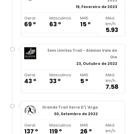
2023
19, Fevereiro de 2023
Geral
Masculinos
M45
Méd.
69 º
63 º
15 º
km/h
5.93
Sem Limites Trail - Aldeias Vale do
Olo
23, Outubro de 2022
Geral
Masculinos
M45
Méd.
43 º
33 º
5 º
km/h
7.58
Grande Trail Serra D\'Arga
30, Setembro de 2022
Geral
Masculinos
M45
Méd.
137 º
119 º
26 º
km/h