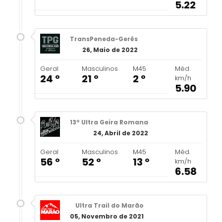
5.22
TransPeneda-Gerês
26, Maio de 2022
Geral
Masculinos
M45
Méd.
24 º
21 º
2 º
km/h
5.90
13º Ultra Geira Romana
24, Abril de 2022
Geral
Masculinos
M45
Méd.
56 º
52 º
13 º
km/h
6.58
Ultra Trail do Marão
05, Novembro de 2021