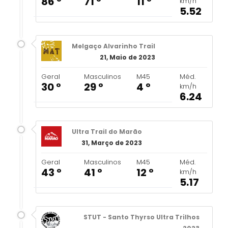
86 º
71 º
11 º
km/h
5.52
Melgaço Alvarinho Trail
21, Maio de 2023
Geral
Masculinos
M45
Méd.
30 º
29 º
4 º
km/h
6.24
Ultra Trail do Marão
31, Março de 2023
Geral
Masculinos
M45
Méd.
43 º
41 º
12 º
km/h
5.17
STUT - Santo Thyrso Ultra Trilhos