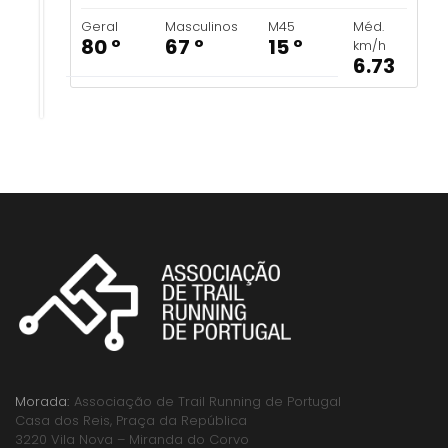
Geral
Masculinos
M45
Méd.
80 º
67 º
15 º
km/h
6.73
Morada:
Associação de Trail Running de Portugal
Casa dos Reis, Praça da República
3220 Vila Nova – Miranda do Corvo