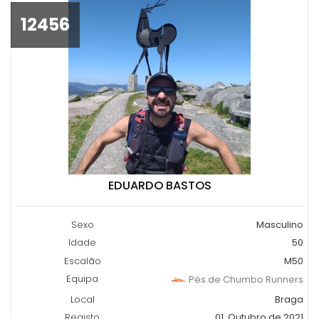
12456
EDUARDO BASTOS
Sexo
Masculino
Idade
50
Escalão
M50
Equipa
Pés de Chumbo Runners
Local
Braga
Registo
01, Outubro de 2021