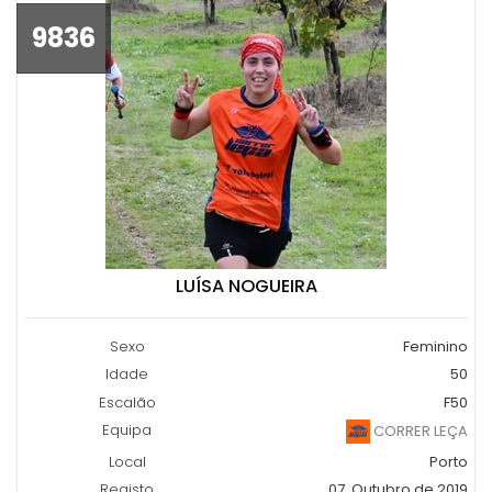
9836
LUÍSA NOGUEIRA
Sexo
Feminino
Idade
50
Escalão
F50
Equipa
CORRER LEÇA
Local
Porto
Registo
07, Outubro de 2019