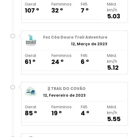
Geral
Femininos
F45
Méd.
107 º
32 º
7 º
km/h
5.03
Foz Côa Douro Trail Adventure
12, Março de 2023
Geral
Femininos
F45
Méd.
61 º
24 º
6 º
km/h
5.12
|| TRAIL DO COVÃO
12, Fevereiro de 2023
Geral
Femininos
F45
Méd.
85 º
19 º
4 º
km/h
5.55