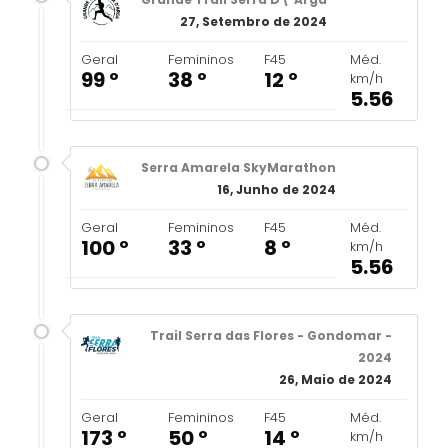
27, Setembro de 2024
Geral
Femininos
F45
Méd.
99 º
38 º
12 º
km/h
5.56
Serra Amarela SkyMarathon
16, Junho de 2024
Geral
Femininos
F45
Méd.
100 º
33 º
8 º
km/h
5.56
Trail Serra das Flores - Gondomar -
2024
26, Maio de 2024
Geral
Femininos
F45
Méd.
173 º
50 º
14 º
km/h