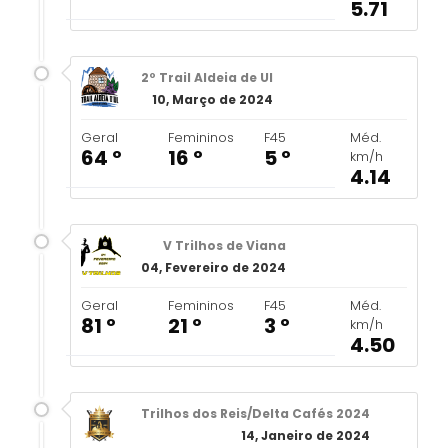
5.71
2º Trail Aldeia de Ul
10, Março de 2024
Geral
Femininos
F45
Méd.
64 º
16 º
5 º
km/h
4.14
V Trilhos de Viana
04, Fevereiro de 2024
Geral
Femininos
F45
Méd.
81 º
21 º
3 º
km/h
4.50
Trilhos dos Reis/Delta Cafés 2024
14, Janeiro de 2024