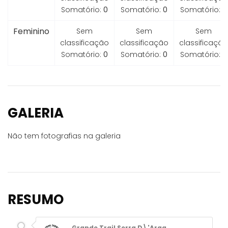
Somatório:
0
Somatório:
0
Somatório:
0
Feminino
Sem
Sem
Sem
classificação
classificação
classificação
Somatório:
0
Somatório:
0
Somatório:
0
GALERIA
Não tem fotografias na galeria
RESUMO
Grande Trail Serra D\'Arga