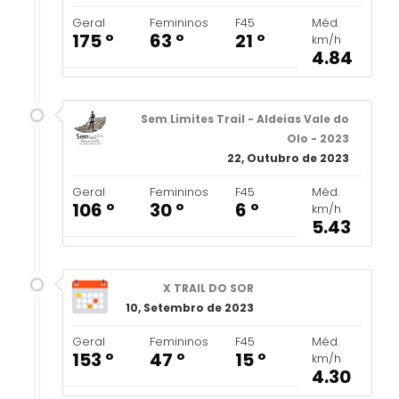
Geral
Femininos
F45
Méd.
175 º
63 º
21 º
km/h
4.84
Sem Limites Trail - Aldeias Vale do
Olo - 2023
22, Outubro de 2023
Geral
Femininos
F45
Méd.
106 º
30 º
6 º
km/h
5.43
X TRAIL DO SOR
10, Setembro de 2023
Geral
Femininos
F45
Méd.
153 º
47 º
15 º
km/h
4.30