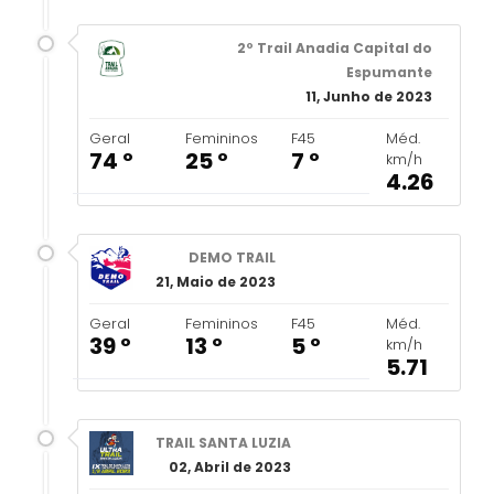
2º Trail Anadia Capital do
Espumante
11, Junho de 2023
Geral
Femininos
F45
Méd.
74 º
25 º
7 º
km/h
4.26
DEMO TRAIL
21, Maio de 2023
Geral
Femininos
F45
Méd.
39 º
13 º
5 º
km/h
5.71
TRAIL SANTA LUZIA
02, Abril de 2023