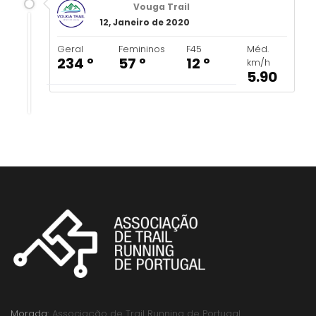
Vouga Trail
12, Janeiro de 2020
Geral
Femininos
F45
Méd.
234 º
57 º
12 º
km/h
5.90
Morada:
Associação de Trail Running de Portugal