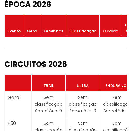
ÉPOCA 2026
Po
Evento
Geral
Femininos
Classificação
Escalão
Ge
CIRCUITOS 2026
TRAIL
ULTRA
ENDURANCE
Geral
Sem
Sem
Sem
classificação
classificação
classificação
Somatório:
0
Somatório:
0
Somatório:
0
F50
Sem
Sem
Sem
classificação
classificação
classificação