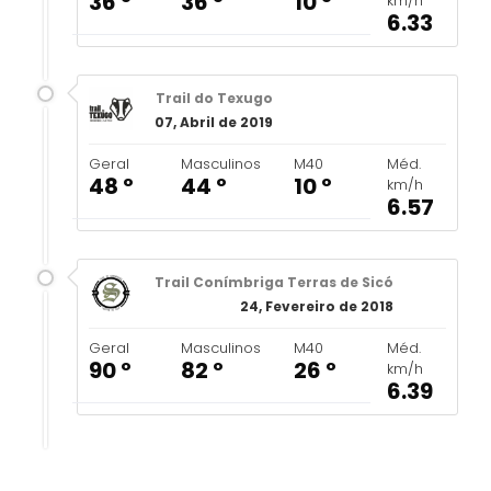
36 º
36 º
10 º
km/h
6.33
Trail do Texugo
07, Abril de 2019
Geral
Masculinos
M40
Méd.
48 º
44 º
10 º
km/h
6.57
Trail Conímbriga Terras de Sicó
24, Fevereiro de 2018
Geral
Masculinos
M40
Méd.
90 º
82 º
26 º
km/h
6.39