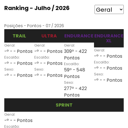
Ranking - Julho / 2026
Posições - Pontos - 07 / 2026
TRAIL
ULTRA
ENDURANCE
ENDURANCE
XL
Geral:
Geral:
Geral:
Geral:
-º - - Pontos
-º - - Pontos
309º - 422
-º - - Pontos
Escalão:
Escalão:
Pontos
Escalão:
-º - - Pontos
-º - - Pontos
Escalão:
-º - - Pontos
Sexo:
Sexo:
59º - 548
Sexo:
-º - - Pontos
-º - - Pontos
Pontos
-º - - Pontos
Sexo:
277º - 422
Pontos
SPRINT
Geral:
-º - - Pontos
Escalão: