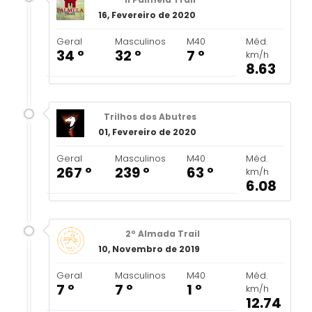
16, Fevereiro de 2020
Geral
Masculinos
M40
Méd.
34 º
32 º
7 º
km/h
8.63
Trilhos dos Abutres
01, Fevereiro de 2020
Geral
Masculinos
M40
Méd.
267 º
239 º
63 º
km/h
6.08
2º Almada Trail
10, Novembro de 2019
Geral
Masculinos
M40
Méd.
7 º
7 º
1 º
km/h
12.74