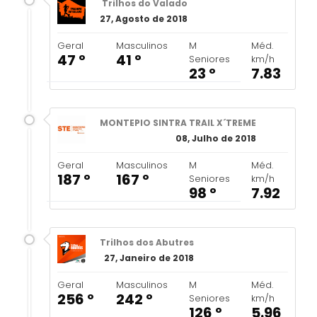
Trilhos do Valado
27, Agosto de 2018
Geral
Masculinos
M
Méd.
47 º
41 º
Seniores
km/h
23 º
7.83
MONTEPIO SINTRA TRAIL X´TREME
08, Julho de 2018
Geral
Masculinos
M
Méd.
187 º
167 º
Seniores
km/h
98 º
7.92
Trilhos dos Abutres
27, Janeiro de 2018
Geral
Masculinos
M
Méd.
256 º
242 º
Seniores
km/h
126 º
5.96