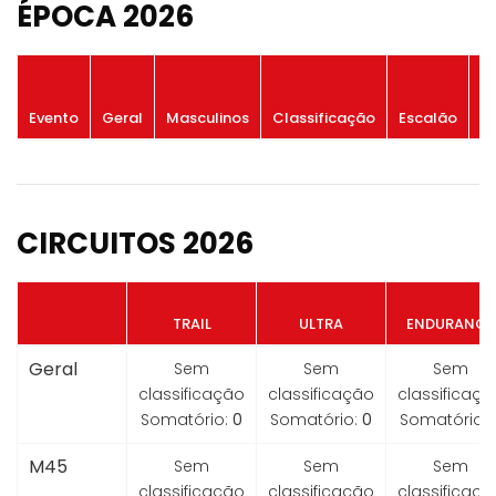
ÉPOCA 2026
P
Evento
Geral
Masculinos
Classificação
Escalão
G
CIRCUITOS 2026
TRAIL
ULTRA
ENDURANCE
Geral
Sem
Sem
Sem
classificação
classificação
classificaçã
Somatório:
0
Somatório:
0
Somatório:
M45
Sem
Sem
Sem
classificação
classificação
classificaçã