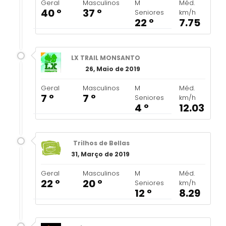
Geral
Masculinos
M
Méd.
40 º
37 º
Seniores
km/h
22 º
7.75
LX TRAIL MONSANTO
26, Maio de 2019
Geral
Masculinos
M
Méd.
7 º
7 º
Seniores
km/h
4 º
12.03
Trilhos de Bellas
31, Março de 2019
Geral
Masculinos
M
Méd.
22 º
20 º
Seniores
km/h
12 º
8.29