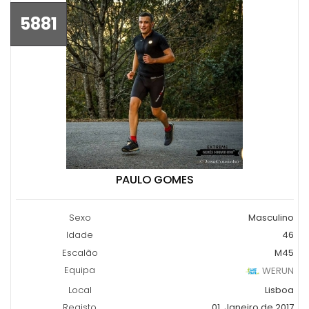
5881
PAULO GOMES
Sexo
Masculino
Idade
46
Escalão
M45
Equipa
WERUN
Local
Lisboa
Registo
01, Janeiro de 2017