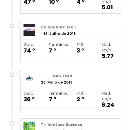
47 º
10 º
4 º
km/h
5.01
Caldas Ultra Trail
14, Julho de 2019
Geral
Femininos
F40
Méd.
74 º
7 º
3 º
km/h
5.77
NAC TRAIL
26, Maio de 2019
Geral
Femininos
F40
Méd.
36 º
7 º
2 º
km/h
6.24
Trilhos Luso Bussaco