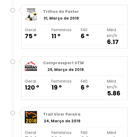
Trilhos do Pastor
31, Março de 2019
Geral
Femininos
F40
Méd.
75 º
11 º
6 º
km/h
6.17
Compressport UTM
29, Março de 2019
Geral
Femininos
F40
Méd.
120 º
19 º
6 º
km/h
5.86
Trail Viver Pereira
24, Março de 2019
Geral
Femininos
F40
Méd.