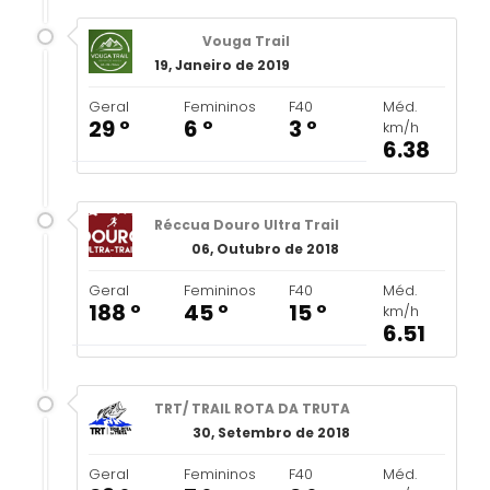
Vouga Trail
19, Janeiro de 2019
Geral
Femininos
F40
Méd.
29 º
6 º
3 º
km/h
6.38
Réccua Douro Ultra Trail
06, Outubro de 2018
Geral
Femininos
F40
Méd.
188 º
45 º
15 º
km/h
6.51
TRT/ TRAIL ROTA DA TRUTA
30, Setembro de 2018
Geral
Femininos
F40
Méd.