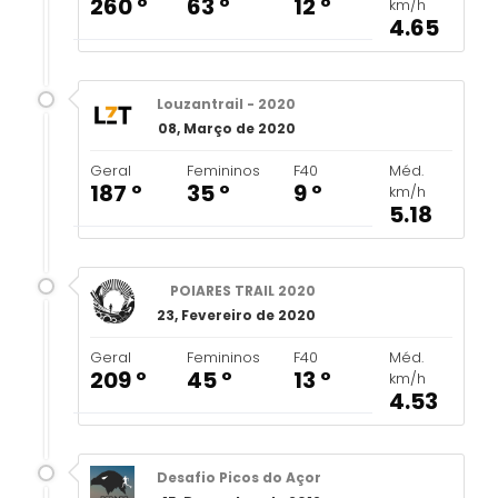
260 º
63 º
12 º
km/h
4.65
Louzantrail - 2020
08, Março de 2020
Geral
Femininos
F40
Méd.
187 º
35 º
9 º
km/h
5.18
POIARES TRAIL 2020
23, Fevereiro de 2020
Geral
Femininos
F40
Méd.
209 º
45 º
13 º
km/h
4.53
Desafio Picos do Açor