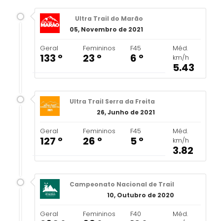
Ultra Trail do Marão
05, Novembro de 2021
Geral
Femininos
F45
Méd.
133 º
23 º
6 º
km/h
5.43
Ultra Trail Serra da Freita
26, Junho de 2021
Geral
Femininos
F45
Méd.
127 º
26 º
5 º
km/h
3.82
Campeonato Nacional de Trail
10, Outubro de 2020
Geral
Femininos
F40
Méd.