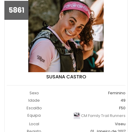
5861
SUSANA CASTRO
Sexo
Feminino
Idade
49
Escalão
F50
Equipa
CM Family Trail Runners
Local
Viseu
Registo
01, Janeiro de 2017