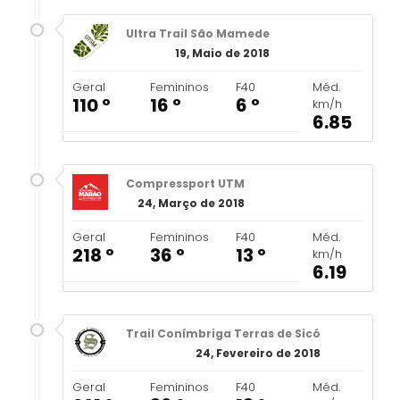
Ultra Trail São Mamede
19, Maio de 2018
Geral
Femininos
F40
Méd.
110 º
16 º
6 º
km/h
6.85
Compressport UTM
24, Março de 2018
Geral
Femininos
F40
Méd.
218 º
36 º
13 º
km/h
6.19
Trail Conímbriga Terras de Sicó
24, Fevereiro de 2018
Geral
Femininos
F40
Méd.