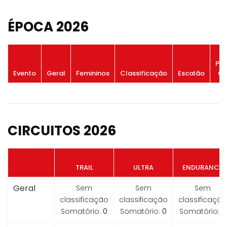
ÉPOCA 2026
Po
Evento
Geral
Femininos
Classificação
Escalão
Ge
CIRCUITOS 2026
TRAIL
ULTRA
ENDURANCE
Geral
Sem
Sem
Sem
classificação
classificação
classificação
Somatório:
0
Somatório:
0
Somatório:
0