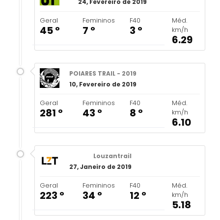
24, Fevereiro de 2019
Geral
Femininos
F40
Méd.
45 º
7 º
3 º
km/h
6.29
POIARES TRAIL - 2019
10, Fevereiro de 2019
Geral
Femininos
F40
Méd.
281 º
43 º
8 º
km/h
6.10
Louzantrail
27, Janeiro de 2019
Geral
Femininos
F40
Méd.
223 º
34 º
12 º
km/h
5.18