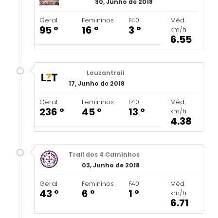
30, Junho de 2018
Geral
Femininos
F40
Méd.
95 º
16 º
3 º
km/h
6.55
Louzantrail
17, Junho de 2018
Geral
Femininos
F40
Méd.
236 º
45 º
13 º
km/h
4.38
Trail dos 4 Caminhos
03, Junho de 2018
Geral
Femininos
F40
Méd.
43 º
6 º
1 º
km/h
6.71