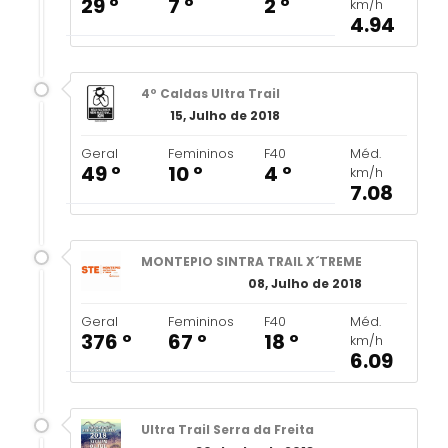
29 º
7 º
2 º
km/h
4.94
4º Caldas Ultra Trail
15, Julho de 2018
Geral
Femininos
F40
Méd.
49 º
10 º
4 º
km/h
7.08
MONTEPIO SINTRA TRAIL X´TREME
08, Julho de 2018
Geral
Femininos
F40
Méd.
376 º
67 º
18 º
km/h
6.09
Ultra Trail Serra da Freita