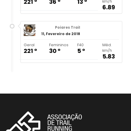
221 º
36 º
13 º
km/h
6.89
Poiares Trail
11, Fevereiro de 2018
Geral
Femininos
F40
Méd.
221 º
30 º
5 º
km/h
5.83