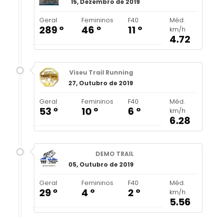
15, Dezembro de 2019
Geral
Femininos
F40
Méd.
289 º
46 º
11 º
km/h
4.72
Viseu Trail Running
27, Outubro de 2019
Geral
Femininos
F40
Méd.
53 º
10 º
6 º
km/h
6.28
DEMO TRAIL
05, Outubro de 2019
Geral
Femininos
F40
Méd.
29 º
4 º
2 º
km/h
5.56