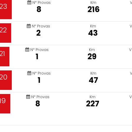
Nº Provas
Km
23
8
216
Nº Provas
Km
V
22
2
43
Nº Provas
Km
V
21
1
29
Nº Provas
Km
20
1
47
Nº Provas
Km
V
19
8
227