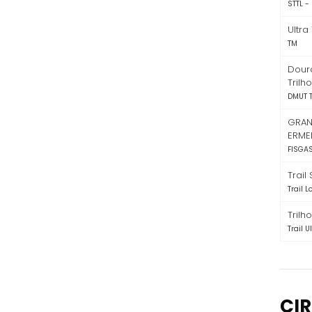
STTL -
Ultra
TM
Dour
Trilh
DMUT T
GRAN
ERME
FISGAS
Trail 
Trail 
Trilh
Trail U
CIR