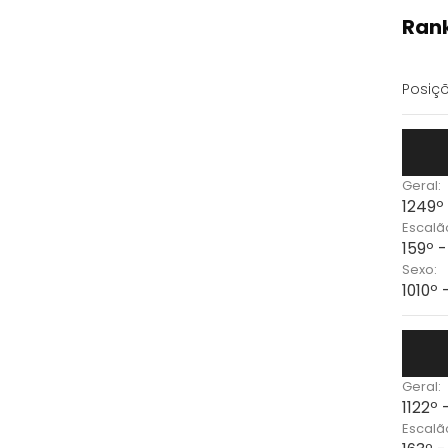
Rank
Posiçõ
Geral:
1249º
Escalã
159º 
Sexo:
1010º
Geral:
1122º 
Escalã