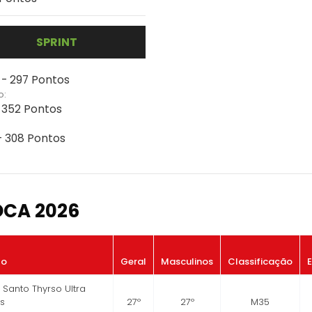
SPRINT
 - 297 Pontos
o:
- 352 Pontos
 - 308 Pontos
OCA 2026
to
Geral
Masculinos
Classificação
- Santo Thyrso Ultra
os
27º
27º
M35