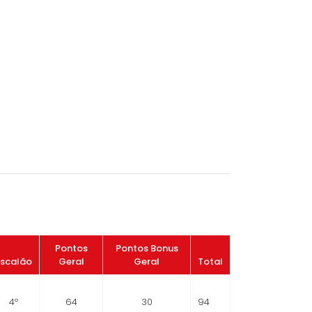
Pontos
Pontos Bonus
Escalão
Geral
Geral
Total
4º
64
30
94