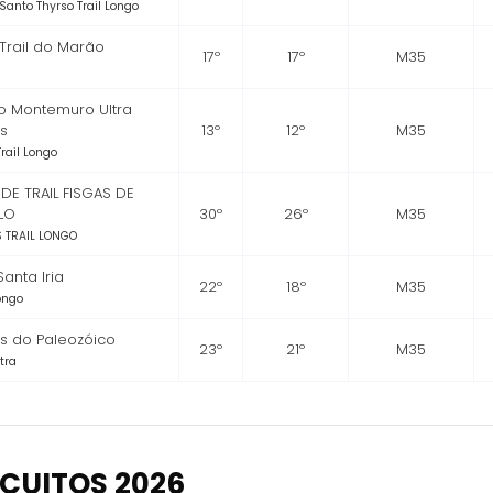
 Santo Thyrso Trail Longo
 Trail do Marão
17º
17º
M35
o Montemuro Ultra
os
13º
12º
M35
rail Longo
DE TRAIL FISGAS DE
LO
30º
26º
M35
 TRAIL LONGO
Santa Iria
22º
18º
M35
Longo
os do Paleozóico
23º
21º
M35
ltra
CUITOS 2026