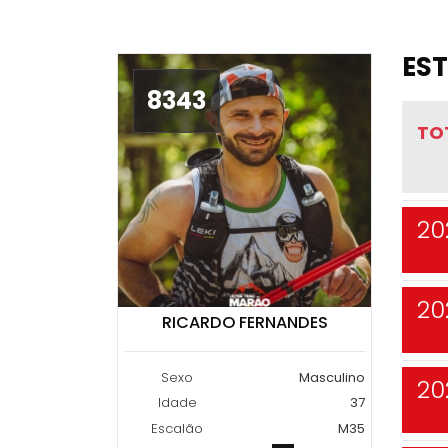
EST
8343
TO
20
20
RICARDO FERNANDES
Sexo
Masculino
20
Idade
37
Escalão
M35