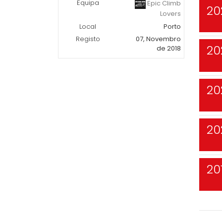
Equipa
Epic Climb
20
Lovers
Local
Porto
Registo
07, Novembro
20
de 2018
20
20
20