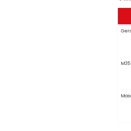
Gera
M35
Masc