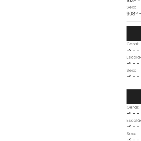
163º 
Sexo:
908º 
Geral:
-º - -
Escalã
-º - -
Sexo:
-º - -
Geral:
-º - -
Escalã
-º - -
Sexo:
-º - -