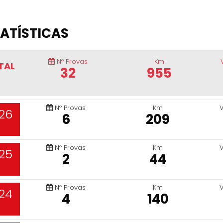
ATÍSTICAS
Nº Provas
Km
TAL
32
955
Nº Provas
Km
26
6
209
Nº Provas
Km
25
2
44
Nº Provas
Km
24
4
140