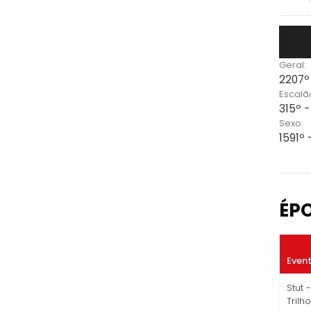
Geral:
2207º
Escalã
315º 
Sexo:
1591º
ÉP
Even
Stut 
Trilh