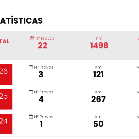
ATÍSTICAS
Nº Provas
Km
TAL
22
1498
Nº Provas
Km
26
3
121
Nº Provas
Km
25
4
267
Nº Provas
Km
24
1
50