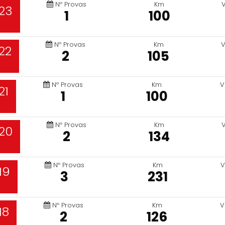
Nº Provas
Km
23
1
100
Nº Provas
Km
V
22
2
105
Nº Provas
Km
V
21
1
100
Nº Provas
Km
20
2
134
Nº Provas
Km
V
19
3
231
Nº Provas
Km
V
18
2
126