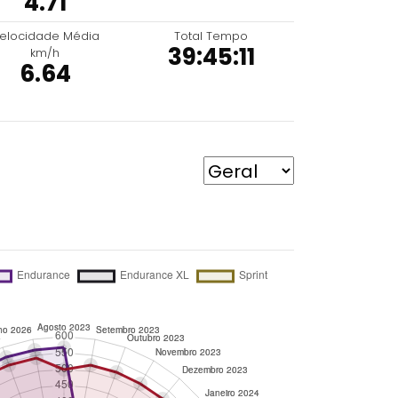
4.71
elocidade Média
Total Tempo
39:45:11
km/h
6.64