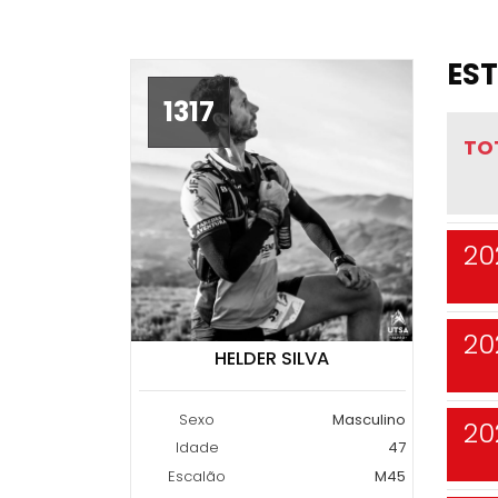
EST
1317
TO
20
20
HELDER SILVA
Sexo
Masculino
20
Idade
47
Escalão
M45