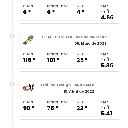
Geral
Masculinos
M40
Méd.
6 º
6 º
4 º
km/h
4.86
UTSM - Ultra Trail de São Mamede
06, Maio de 2022
Geral
Masculinos
M40
Méd.
116 º
101 º
25 º
km/h
5.86
Trail do Texugo - ARCh MAX
10, Abril de 2022
Geral
Masculinos
M40
Méd.
90 º
78 º
22 º
km/h
5.41