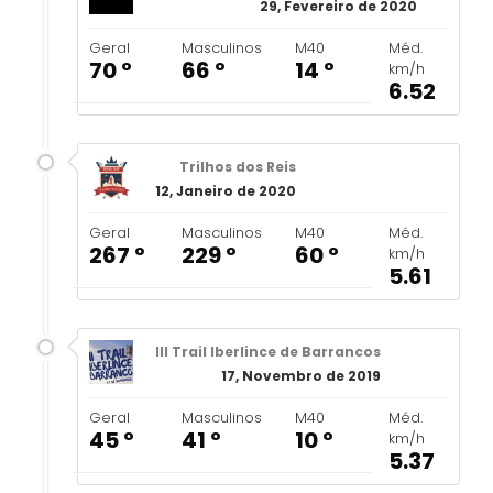
29, Fevereiro de 2020
Geral
Masculinos
M40
Méd.
70 º
66 º
14 º
km/h
6.52
Trilhos dos Reis
12, Janeiro de 2020
Geral
Masculinos
M40
Méd.
267 º
229 º
60 º
km/h
5.61
III Trail Iberlince de Barrancos
17, Novembro de 2019
Geral
Masculinos
M40
Méd.
45 º
41 º
10 º
km/h
5.37