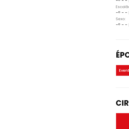
-º - -
Escalã
-º - -
Sexo:
-º - -
ÉP
Even
CIR