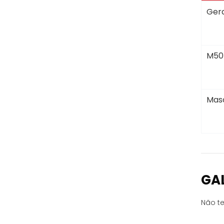
Gera
M50
Masc
GA
Não te