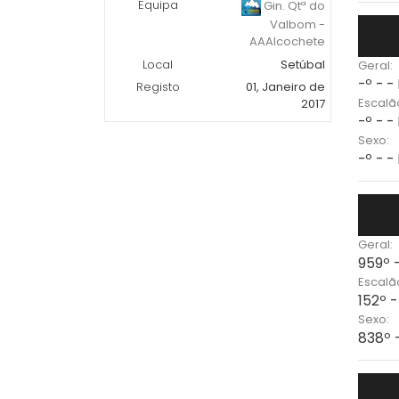
Equipa
Gin. Qtª do
Valbom -
AAAlcochete
Local
Setúbal
Geral:
-º - -
Registo
01, Janeiro de
Escalã
2017
-º - -
Sexo:
-º - -
Geral:
959º 
Escalã
152º 
Sexo:
838º 