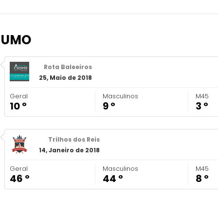
SUMO
Rota Baleeiros
25, Maio de 2018
Geral
Masculinos
M45
10 º
9 º
3 º
Trilhos dos Reis
14, Janeiro de 2018
Geral
Masculinos
M45
46 º
44 º
8 º