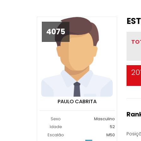
EST
4075
TO
20
PAULO CABRITA
Rank
Sexo
Masculino
Idade
52
Posiçõ
Escalão
M50