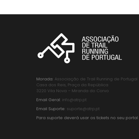
Morada:
Associação de Trail Running de Portugal
Casa dos Reis, Praça da República
3220 Vila Nova – Miranda do Corvo
Email Geral:
info@atrp.pt
Email Suporte:
suporte@atrp.pt
Para suporte deverá usar os tickets no seu portal