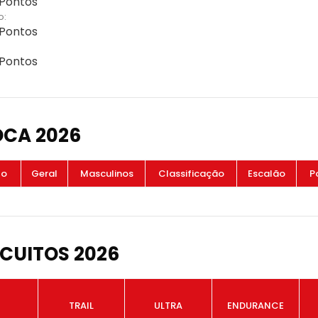
 Pontos
o:
 Pontos
 Pontos
OCA 2026
to
Geral
Masculinos
Classificação
Escalão
P
CUITOS 2026
TRAIL
ULTRA
ENDURANCE