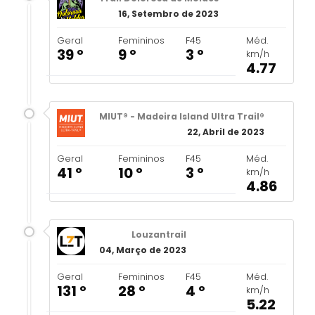
16, Setembro de 2023
Geral
Femininos
F45
Méd.
39 º
9 º
3 º
km/h
4.77
MIUT® - Madeira Island Ultra Trail®
22, Abril de 2023
Geral
Femininos
F45
Méd.
41 º
10 º
3 º
km/h
4.86
Louzantrail
04, Março de 2023
Geral
Femininos
F45
Méd.
131 º
28 º
4 º
km/h
5.22