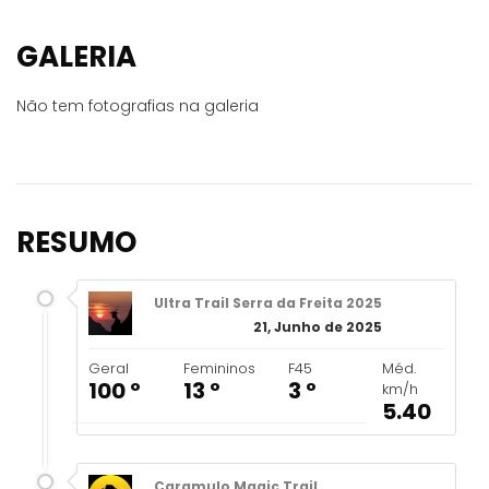
GALERIA
Não tem fotografias na galeria
RESUMO
Ultra Trail Serra da Freita 2025
21, Junho de 2025
Geral
Femininos
F45
Méd.
100 º
13 º
3 º
km/h
5.40
Caramulo Magic Trail