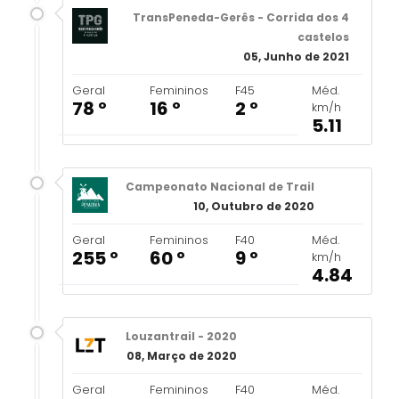
TransPeneda-Gerês - Corrida dos 4
castelos
05, Junho de 2021
Geral
Femininos
F45
Méd.
78 º
16 º
2 º
km/h
5.11
Campeonato Nacional de Trail
10, Outubro de 2020
Geral
Femininos
F40
Méd.
255 º
60 º
9 º
km/h
4.84
Louzantrail - 2020
08, Março de 2020
Geral
Femininos
F40
Méd.