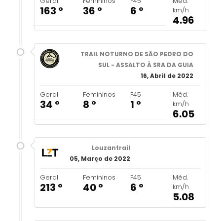
Geral
Femininos
F45
Méd.
163 º
36 º
6 º
km/h
4.96
TRAIL NOTURNO DE SÃO PEDRO DO
SUL - ASSALTO À SRA DA GUIA
16, Abril de 2022
Geral
Femininos
F45
Méd.
34 º
8 º
1 º
km/h
6.05
Louzantrail
05, Março de 2022
Geral
Femininos
F45
Méd.
213 º
40 º
6 º
km/h
5.08