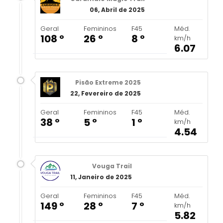
06, Abril de 2025
Geral
Femininos
F45
Méd.
108 º
26 º
8 º
km/h
6.07
Pisão Extreme 2025
22, Fevereiro de 2025
Geral
Femininos
F45
Méd.
38 º
5 º
1 º
km/h
4.54
Vouga Trail
11, Janeiro de 2025
Geral
Femininos
F45
Méd.
149 º
28 º
7 º
km/h
5.82