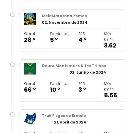
MeiaMaratona Zemou
02, Novembro de 2024
Geral
Femininos
F45
Méd.
28 º
5 º
4 º
km/h
3.62
Douro Montemuro Ultra Trilhos
02, Junho de 2024
Geral
Femininos
F45
Méd.
66 º
10 º
3 º
km/h
5.55
Trail Fisgas de Ermelo
21, Abril de 2024