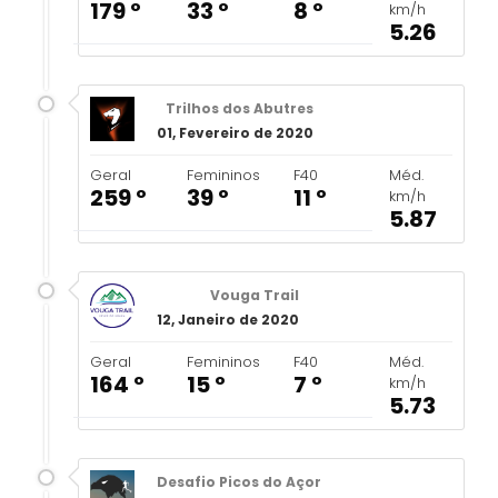
179 º
33 º
8 º
km/h
5.26
Trilhos dos Abutres
01, Fevereiro de 2020
Geral
Femininos
F40
Méd.
259 º
39 º
11 º
km/h
5.87
Vouga Trail
12, Janeiro de 2020
Geral
Femininos
F40
Méd.
164 º
15 º
7 º
km/h
5.73
Desafio Picos do Açor