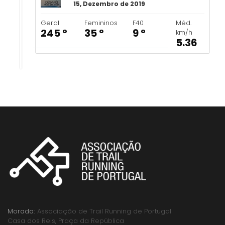
15, Dezembro de 2019
Geral
Femininos
F40
Méd.
245 º
35 º
9 º
km/h
5.36
Morada:
Associação de Trail Running de Portugal
Casa dos Reis, Praça da República