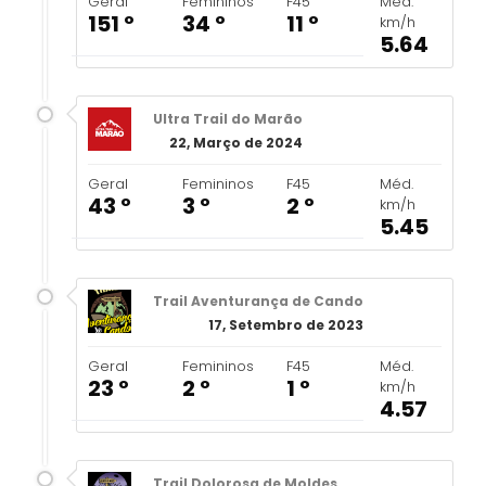
Geral
Femininos
F45
Méd.
151 º
34 º
11 º
km/h
5.64
Ultra Trail do Marão
22, Março de 2024
Geral
Femininos
F45
Méd.
43 º
3 º
2 º
km/h
5.45
Trail Aventurança de Cando
17, Setembro de 2023
Geral
Femininos
F45
Méd.
23 º
2 º
1 º
km/h
4.57
Trail Dolorosa de Moldes