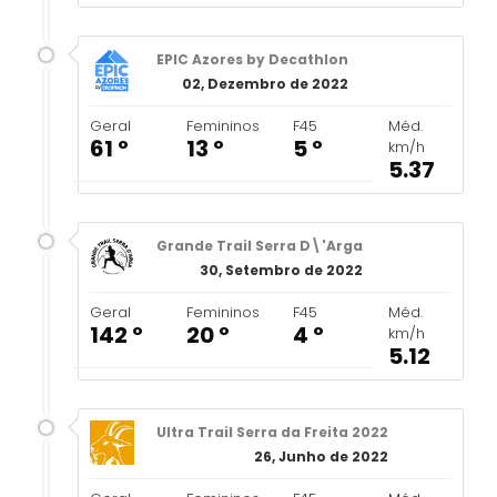
EPIC Azores by Decathlon
02, Dezembro de 2022
Geral
Femininos
F45
Méd.
61 º
13 º
5 º
km/h
5.37
Grande Trail Serra D\'Arga
30, Setembro de 2022
Geral
Femininos
F45
Méd.
142 º
20 º
4 º
km/h
5.12
Ultra Trail Serra da Freita 2022
26, Junho de 2022