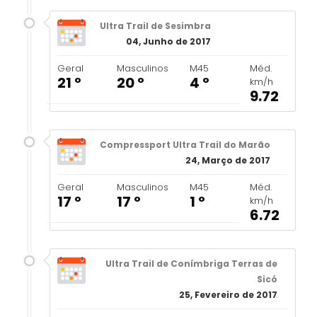
Ultra Trail de Sesimbra
04, Junho de 2017
Geral
Masculinos
M45
Méd.
21 º
20 º
4 º
km/h
9.72
Compressport Ultra Trail do Marão
24, Março de 2017
Geral
Masculinos
M45
Méd.
17 º
17 º
1 º
km/h
6.72
Ultra Trail de Conímbriga Terras de
Sicó
25, Fevereiro de 2017