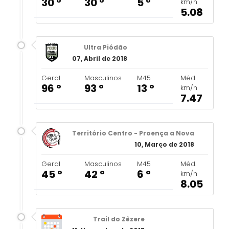
30 º
30 º
5 º
km/h
5.08
Ultra Piódão
07, Abril de 2018
Geral
Masculinos
M45
Méd.
96 º
93 º
13 º
km/h
7.47
Território Centro - Proença a Nova
10, Março de 2018
Geral
Masculinos
M45
Méd.
45 º
42 º
6 º
km/h
8.05
Trail do Zêzere