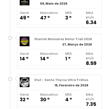
09, Maio de 2026
Geral
Masculinos
M55
Méd.
49 º
47 º
3 º
km/h
6.34
Sharish Monsaraz Natur Trail 2026
27, Março de 2026
Geral
Masculinos
M55
Méd.
14 º
14 º
1 º
km/h
8.59
Stut - Santo Thyrso Ultra Trilhos
15, Fevereiro de 2026
Geral
Masculinos
M55
Méd.
32 º
30 º
4 º
km/h
7.35