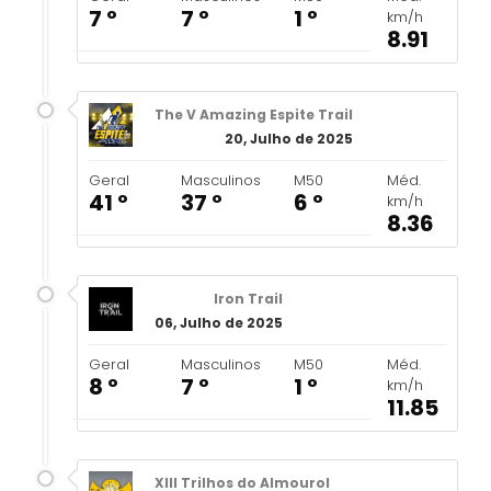
7 º
7 º
1 º
km/h
8.91
The V Amazing Espite Trail
20, Julho de 2025
Geral
Masculinos
M50
Méd.
41 º
37 º
6 º
km/h
8.36
Iron Trail
06, Julho de 2025
Geral
Masculinos
M50
Méd.
8 º
7 º
1 º
km/h
11.85
XIII Trilhos do Almourol