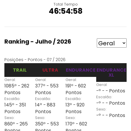
Total Tempo
46:54:58
Ranking - Julho / 2026
Posições - Pontos - 07 / 2026
TRAIL
ULTRA
ENDURANCE
ENDURANCE
XL
Geral:
Geral:
Geral:
Geral:
1085º - 262
377º - 553
191º - 602
-º - - Pontos
Pontos
Pontos
Pontos
Escalão:
Escalão:
Escalão:
Escalão:
-º - - Pontos
145º - 351
14º - 883
13º - 920
Sexo:
Pontos
Pontos
Pontos
-º - - Pontos
Sexo:
Sexo:
Sexo:
860º - 265
350º - 553
170º - 602
Pontos
Pontos
Pontos