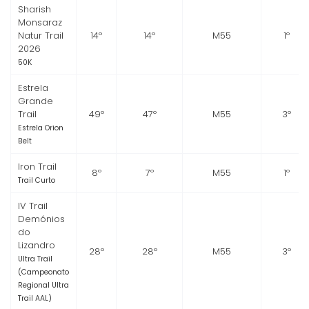
Sharish
Monsaraz
Natur Trail
14º
14º
M55
1º
2026
50K
Estrela
Grande
Trail
49º
47º
M55
3º
Estrela Orion
Belt
Iron Trail
8º
7º
M55
1º
Trail Curto
IV Trail
Demónios
do
Lizandro
28º
28º
M55
3º
Ultra Trail
(Campeonato
Regional Ultra
Trail AAL)