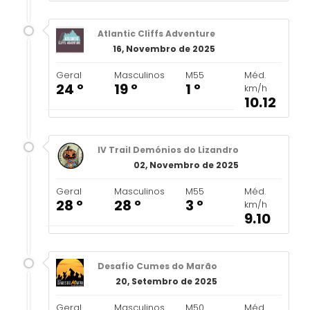
Atlantic Cliffs Adventure
16, Novembro de 2025
Geral
Masculinos
M55
Méd.
24 º
19 º
1 º
km/h
10.12
IV Trail Demónios do Lizandro
02, Novembro de 2025
Geral
Masculinos
M55
Méd.
28 º
28 º
3 º
km/h
9.10
Desafio Cumes do Marão
20, Setembro de 2025
Geral
Masculinos
M50
Méd.