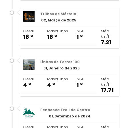
Trilhos de Mértola
02, Março de 2025
Geral
Masculinos
M50
Méd.
16 º
16 º
1 º
km/h
7.21
Linhas de Torres 100
31, Janeiro de 2025
Geral
Masculinos
M50
Méd.
4 º
4 º
1 º
km/h
17.71
Penacova Trail do Centro
01, Setembro de 2024
Geral
Masculinos
M50
Méd.