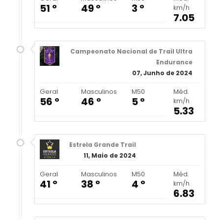
51 º
49 º
3 º
km/h
7.05
Campeonato Nacional de Trail Ultra
Endurance
07, Junho de 2024
Geral
Masculinos
M50
Méd.
56 º
46 º
5 º
km/h
5.33
Estrela Grande Trail
11, Maio de 2024
Geral
Masculinos
M50
Méd.
41 º
38 º
4 º
km/h
6.83