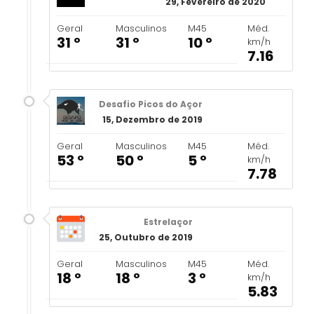
29, Fevereiro de 2020
Geral
Masculinos
M45
Méd.
31 º
31 º
10 º
km/h
7.16
Desafio Picos do Açor
15, Dezembro de 2019
Geral
Masculinos
M45
Méd.
53 º
50 º
5 º
km/h
7.78
Estrelaçor
25, Outubro de 2019
Geral
Masculinos
M45
Méd.
18 º
18 º
3 º
km/h
5.83