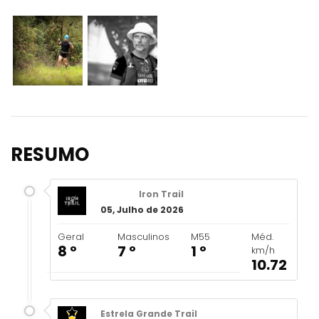
RESUMO
Iron Trail
05, Julho de 2026
Geral
Masculinos
M55
Méd.
8 º
7 º
1 º
km/h
10.72
Estrela Grande Trail