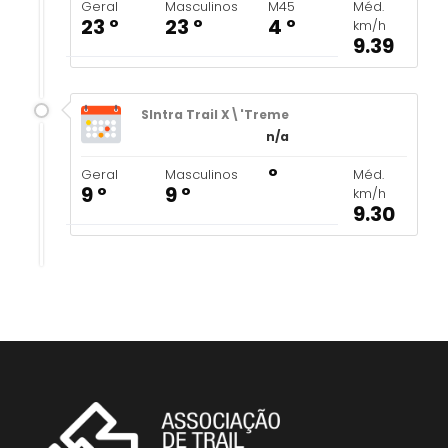
Geral
Masculinos
M45
Méd.
23 º
23 º
4 º
km/h
9.39
SIntra Trail X\'Treme
n/a
º
Geral
Masculinos
Méd.
9 º
9 º
km/h
9.30