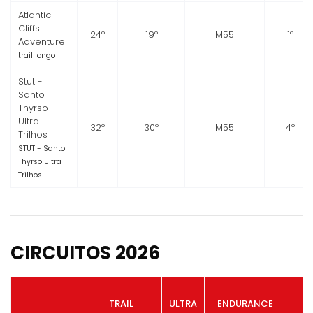
Atlantic
Cliffs
24º
19º
M55
1º
Adventure
trail longo
Stut -
Santo
Thyrso
Ultra
32º
30º
M55
4º
Trilhos
STUT - Santo
Thyrso Ultra
Trilhos
CIRCUITOS 2026
TRAIL
ULTRA
ENDURANCE