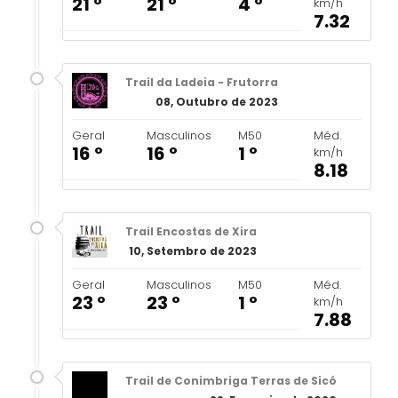
21 º
21 º
4 º
km/h
7.32
Trail da Ladeia - Frutorra
08, Outubro de 2023
Geral
Masculinos
M50
Méd.
16 º
16 º
1 º
km/h
8.18
Trail Encostas de Xira
10, Setembro de 2023
Geral
Masculinos
M50
Méd.
23 º
23 º
1 º
km/h
7.88
Trail de Conimbriga Terras de Sicó