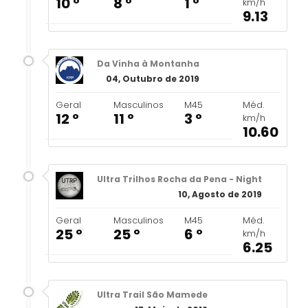
10 º
8 º
1 º
km/h
9.13
Da Vinha à Montanha
04, Outubro de 2019
Geral
Masculinos
M45
Méd.
12 º
11 º
3 º
km/h
10.60
Ultra Trilhos Rocha da Pena - Night
10, Agosto de 2019
Geral
Masculinos
M45
Méd.
25 º
25 º
6 º
km/h
6.25
Ultra Trail São Mamede