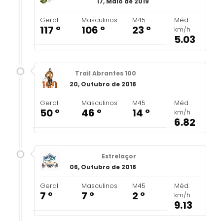
17, Maio de 2019
Geral
Masculinos
M45
Méd.
117 º
106 º
23 º
km/h
5.03
Trail Abrantes 100
20, Outubro de 2018
Geral
Masculinos
M45
Méd.
50 º
46 º
14 º
km/h
6.82
Estrelaçor
06, Outubro de 2018
Geral
Masculinos
M45
Méd.
7 º
7 º
2 º
km/h
9.13