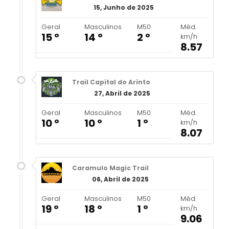
15, Junho de 2025
Geral
Masculinos
M50
Méd.
15 º
14 º
2 º
km/h
8.57
Trail Capital do Arinto
27, Abril de 2025
Geral
Masculinos
M50
Méd.
10 º
10 º
1 º
km/h
8.07
Caramulo Magic Trail
06, Abril de 2025
Geral
Masculinos
M50
Méd.
19 º
18 º
1 º
km/h
9.06