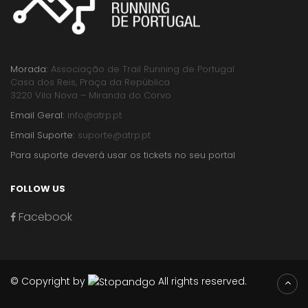
Morada:
Associação de Trail Running de Portugal
Casa dos Reis, Praça da República
3220 Vila Nova – Miranda do Corvo
Email Geral:
info@atrp.pt
Email Suporte:
suporte@atrp.pt
Para suporte deverá usar os tickets no seu portal
FOLLOW US
Facebook
© Copyright by
All rights reserved.