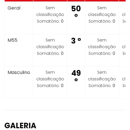
50
Geral
Sem
Sem
classificação
º
classificação
cla
Somatório:
0
Somatório:
0
Som
3 º
M55
Sem
Sem
classificação
classificação
cla
Somatório:
0
Somatório:
0
Som
49
Masculino
Sem
Sem
classificação
º
classificação
cla
Somatório:
0
Somatório:
0
Som
GALERIA