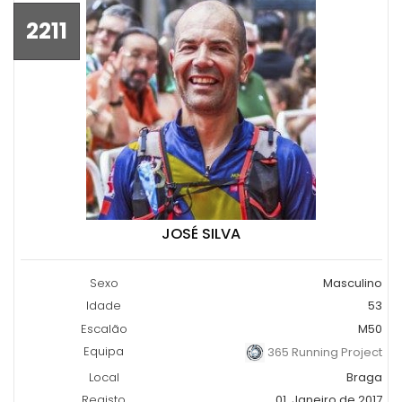
2211
JOSÉ SILVA
Sexo
Masculino
Idade
53
Escalão
M50
Equipa
365 Running Project
Local
Braga
Registo
01, Janeiro de 2017