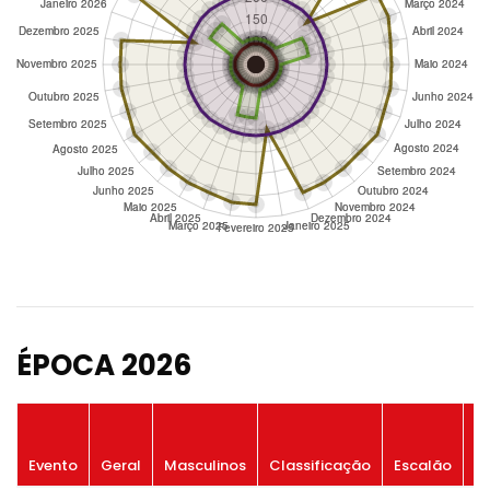
ÉPOCA 2026
P
Evento
Geral
Masculinos
Classificação
Escalão
G