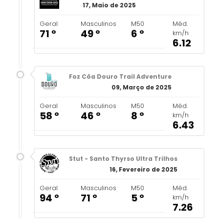
17, Maio de 2025
Geral
Masculinos
M50
Méd.
71 º
49 º
6 º
km/h
6.12
Foz Côa Douro Trail Adventure
09, Março de 2025
Geral
Masculinos
M50
Méd.
58 º
46 º
8 º
km/h
6.43
Stut - Santo Thyrso Ultra Trilhos
16, Fevereiro de 2025
Geral
Masculinos
M50
Méd.
94 º
71 º
5 º
km/h
7.26