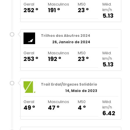
Geral
Masculinos
M50
Méd.
252 º
191 º
23 º
km/h
5.13
Trilhos dos Abutres 2024
26, Janeiro de 2024
Geral
Masculinos
M50
Méd.
253 º
192 º
23 º
km/h
5.13
Trail Erdal/Urgezes Solidário
14, Maio de 2023
Geral
Masculinos
M50
Méd.
49 º
47 º
4 º
km/h
6.42