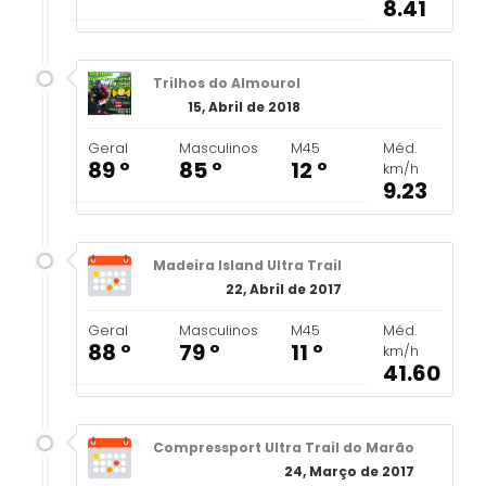
8.41
Trilhos do Almourol
15, Abril de 2018
Geral
Masculinos
M45
Méd.
89 º
85 º
12 º
km/h
9.23
Madeira Island Ultra Trail
22, Abril de 2017
Geral
Masculinos
M45
Méd.
88 º
79 º
11 º
km/h
41.60
Compressport Ultra Trail do Marão
24, Março de 2017