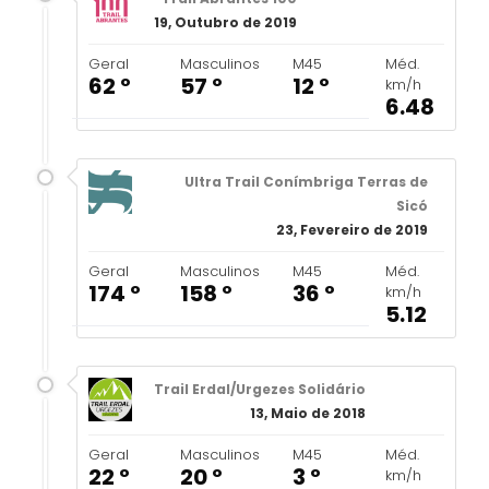
19, Outubro de 2019
Geral
Masculinos
M45
Méd.
62 º
57 º
12 º
km/h
6.48
Ultra Trail Conímbriga Terras de
Sicó
23, Fevereiro de 2019
Geral
Masculinos
M45
Méd.
174 º
158 º
36 º
km/h
5.12
Trail Erdal/Urgezes Solidário
13, Maio de 2018
Geral
Masculinos
M45
Méd.
22 º
20 º
3 º
km/h