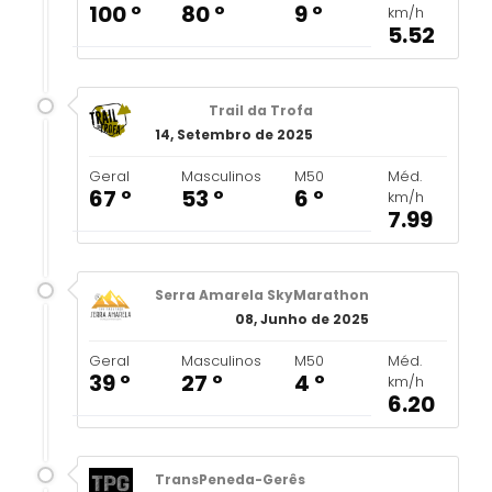
100 º
80 º
9 º
km/h
5.52
Trail da Trofa
14, Setembro de 2025
Geral
Masculinos
M50
Méd.
67 º
53 º
6 º
km/h
7.99
Serra Amarela SkyMarathon
08, Junho de 2025
Geral
Masculinos
M50
Méd.
39 º
27 º
4 º
km/h
6.20
TransPeneda-Gerês