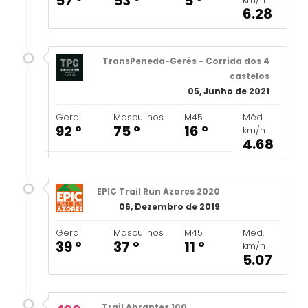
57 º
53 º
5 º
6.28
TransPeneda-Gerês - Corrida dos 4
castelos
05, Junho de 2021
Geral
Masculinos
M45
Méd.
92 º
75 º
16 º
km/h
4.68
EPIC Trail Run Azores 2020
06, Dezembro de 2019
Geral
Masculinos
M45
Méd.
39 º
37 º
11 º
km/h
5.07
Trail Abrantes 100