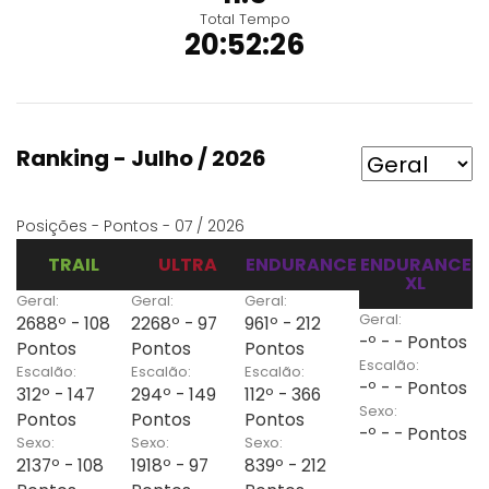
Total Tempo
20:52:26
Ranking - Julho / 2026
Posições - Pontos - 07 / 2026
TRAIL
ULTRA
ENDURANCE
ENDURANCE
XL
Geral:
Geral:
Geral:
Geral:
2688º - 108
2268º - 97
961º - 212
-º - - Pontos
Pontos
Pontos
Pontos
Escalão:
Escalão:
Escalão:
Escalão:
-º - - Pontos
312º - 147
294º - 149
112º - 366
Sexo:
Pontos
Pontos
Pontos
-º - - Pontos
Sexo:
Sexo:
Sexo:
2137º - 108
1918º - 97
839º - 212