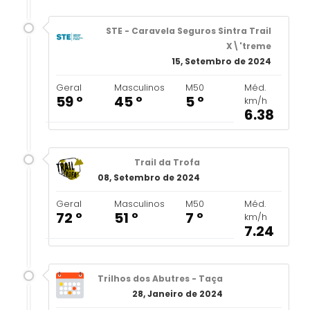
STE - Caravela Seguros Sintra Trail
X\'treme
15, Setembro de 2024
Geral
Masculinos
M50
Méd.
59 º
45 º
5 º
km/h
6.38
Trail da Trofa
08, Setembro de 2024
Geral
Masculinos
M50
Méd.
72 º
51 º
7 º
km/h
7.24
Trilhos dos Abutres - Taça
28, Janeiro de 2024