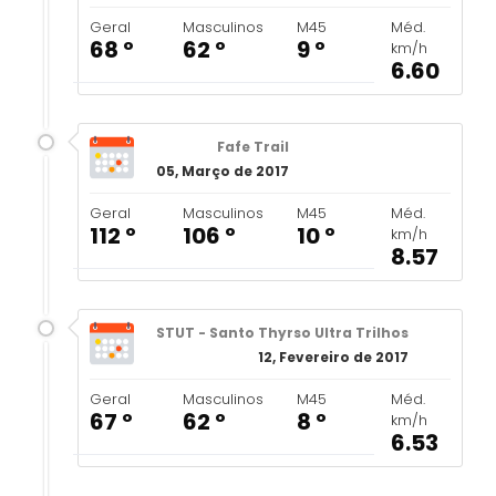
Geral
Masculinos
M45
Méd.
68 º
62 º
9 º
km/h
6.60
Fafe Trail
05, Março de 2017
Geral
Masculinos
M45
Méd.
112 º
106 º
10 º
km/h
8.57
STUT - Santo Thyrso Ultra Trilhos
12, Fevereiro de 2017
Geral
Masculinos
M45
Méd.
67 º
62 º
8 º
km/h
6.53