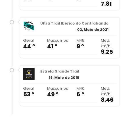
7.81
Ultra Trail Ibérico do Contrabando
02, Maio de 2021
Geral
Masculinos
M45
Méd.
44 º
41 º
9 º
km/h
9.25
Estrela Grande Trail
19, Maio de 2018
Geral
Masculinos
M40
Méd.
53 º
49 º
6 º
km/h
8.46