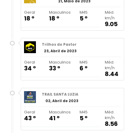
21, Maio de 2023
Geral
Masculinos
M45
Méd.
18 º
18 º
5 º
km/h
9.05
Trilhos do Pastor
23, Abril de 2023
Geral
Masculinos
M45
Méd.
34 º
33 º
6 º
km/h
8.44
TRAIL SANTA LUZIA
02, Abril de 2023
Geral
Masculinos
M45
Méd.
43 º
41 º
5 º
km/h
8.56