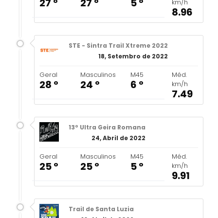
27 º
27 º
5 º
km/h
8.96
STE - Sintra Trail Xtreme 2022
18, Setembro de 2022
Geral
Masculinos
M45
Méd.
28 º
24 º
6 º
km/h
7.49
13º Ultra Geira Romana
24, Abril de 2022
Geral
Masculinos
M45
Méd.
25 º
25 º
5 º
km/h
9.91
Trail de Santa Luzia