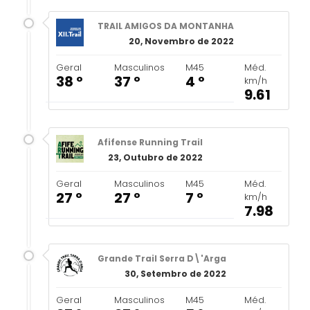
TRAIL AMIGOS DA MONTANHA
20, Novembro de 2022
Geral
Masculinos
M45
Méd.
38 º
37 º
4 º
km/h
9.61
Afifense Running Trail
23, Outubro de 2022
Geral
Masculinos
M45
Méd.
27 º
27 º
7 º
km/h
7.98
Grande Trail Serra D\'Arga
30, Setembro de 2022
Geral
Masculinos
M45
Méd.