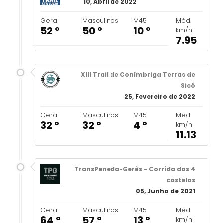
10, Abril de 2022
Geral
Masculinos
M45
Méd.
52 º
50 º
10 º
km/h
7.95
XIII Trail de Conímbriga Terras de
Sicó
25, Fevereiro de 2022
Geral
Masculinos
M45
Méd.
32 º
32 º
4 º
km/h
11.13
TransPeneda-Gerês - Corrida dos 4
castelos
05, Junho de 2021
Geral
Masculinos
M45
Méd.
64 º
57 º
13 º
km/h