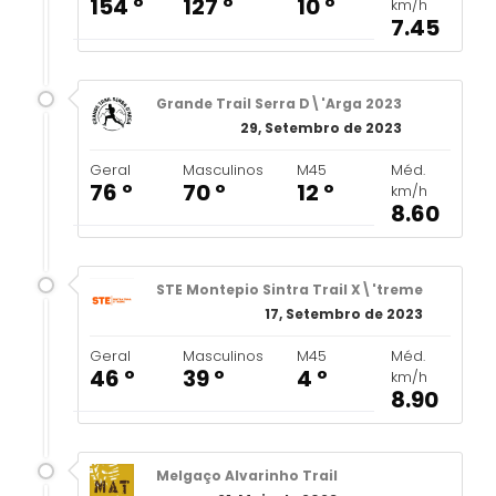
154 º
127 º
10 º
km/h
7.45
Grande Trail Serra D\'Arga 2023
29, Setembro de 2023
Geral
Masculinos
M45
Méd.
76 º
70 º
12 º
km/h
8.60
STE Montepio Sintra Trail X\'treme
17, Setembro de 2023
Geral
Masculinos
M45
Méd.
46 º
39 º
4 º
km/h
8.90
Melgaço Alvarinho Trail