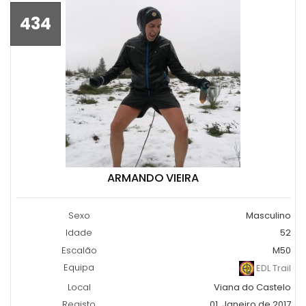
434
ARMANDO VIEIRA
Sexo
Masculino
Idade
52
Escalão
M50
Equipa
EDL Trail
Local
Viana do Castelo
Registo
01, Janeiro de 2017