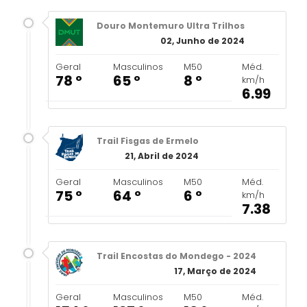
Douro Montemuro Ultra Trilhos
02, Junho de 2024
Geral
Masculinos
M50
Méd.
78 º
65 º
8 º
km/h
6.99
Trail Fisgas de Ermelo
21, Abril de 2024
Geral
Masculinos
M50
Méd.
75 º
64 º
6 º
km/h
7.38
Trail Encostas do Mondego - 2024
17, Março de 2024
Geral
Masculinos
M50
Méd.