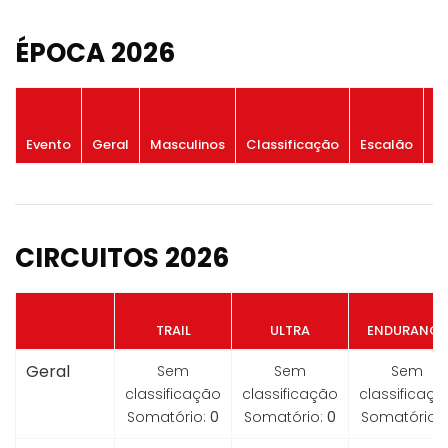
ÉPOCA 2026
P
Evento
Geral
Masculinos
Classificação
Escalão
G
CIRCUITOS 2026
TRAIL
ULTRA
ENDURANCE
Geral
Sem
Sem
Sem
classificação
classificação
classificaçã
Somatório:
0
Somatório:
0
Somatório: