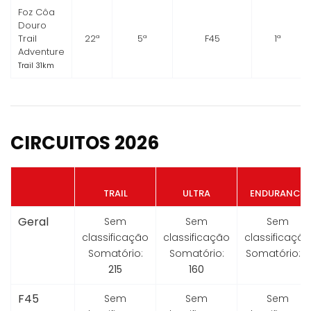
Foz Côa
Douro
Trail
22ª
5ª
F45
1ª
Adventure
Trail 31km
CIRCUITOS 2026
TRAIL
ULTRA
ENDURANCE
Geral
Sem
Sem
Sem
classificação
classificação
classificação
Somatório:
Somatório:
Somatório:
0
215
160
F45
Sem
Sem
Sem