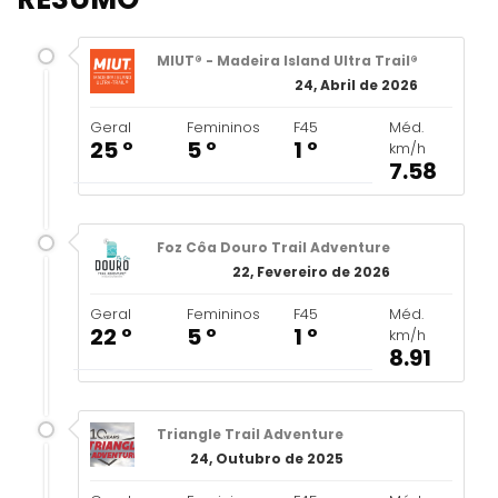
MIUT® - Madeira Island Ultra Trail®
24, Abril de 2026
Geral
Femininos
F45
Méd.
25 º
5 º
1 º
km/h
7.58
Foz Côa Douro Trail Adventure
22, Fevereiro de 2026
Geral
Femininos
F45
Méd.
22 º
5 º
1 º
km/h
8.91
Triangle Trail Adventure
24, Outubro de 2025