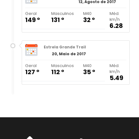
12, Agosto de 2017
Geral
Masculinos
M40
Méd.
149 º
131 º
32 º
km/h
6.28
Estrela Grande Trail
20, Maio de 2017
Geral
Masculinos
M40
Méd.
127 º
112 º
35 º
km/h
5.49