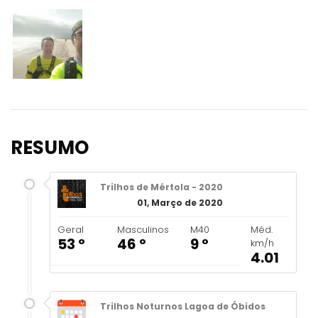
RESUMO
Trilhos de Mértola - 2020
01, Março de 2020
Geral
Masculinos
M40
Méd.
53 º
46 º
9 º
km/h
4.01
Trilhos Noturnos Lagoa de Óbidos