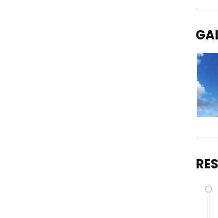
GA
RE