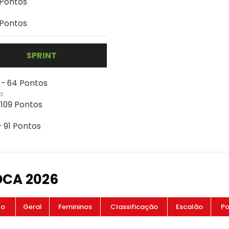
 Pontos
 Pontos
SPRINT
 - 64 Pontos
o:
 109 Pontos
- 91 Pontos
OCA 2026
to
Geral
Femininos
Classificação
Escalão
Po