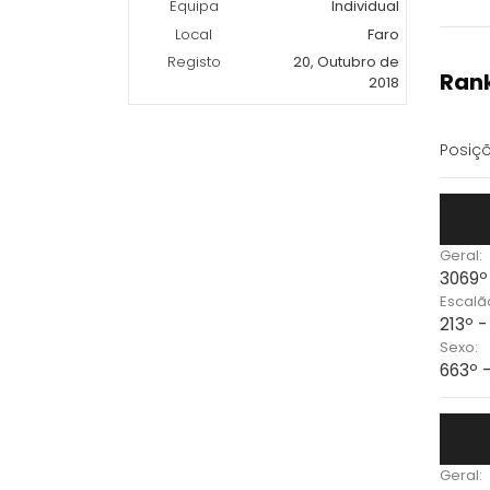
Equipa
Individual
Local
Faro
Registo
20, Outubro de
Rank
2018
Posiçõ
Geral:
3069º
Escalã
213º 
Sexo:
663º 
Geral: