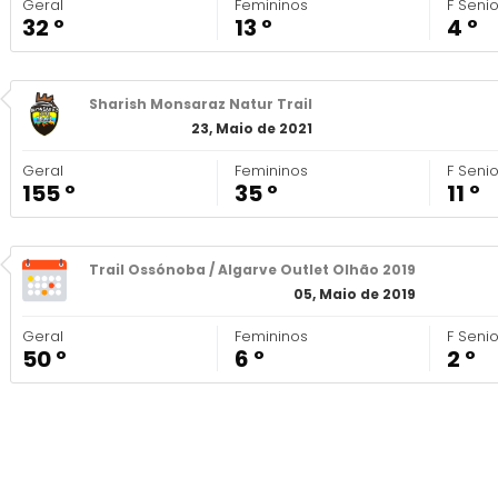
Geral
Femininos
F Seni
32 º
13 º
4 º
Sharish Monsaraz Natur Trail
23, Maio de 2021
Geral
Femininos
F Seni
155 º
35 º
11 º
Trail Ossónoba / Algarve Outlet Olhão 2019
05, Maio de 2019
Geral
Femininos
F Seni
50 º
6 º
2 º