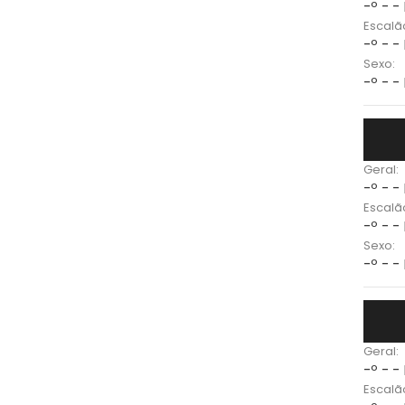
-º - -
Escalã
-º - -
Sexo:
-º - -
Geral:
-º - -
Escalã
-º - -
Sexo:
-º - -
Geral:
-º - -
Escalã