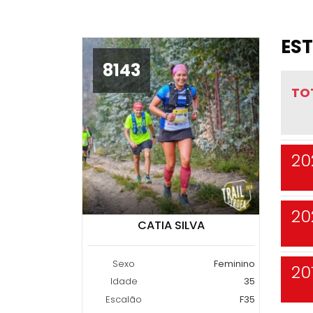
EST
8143
TO
20
20
CATIA SILVA
Sexo
Feminino
20
Idade
35
Escalão
F35