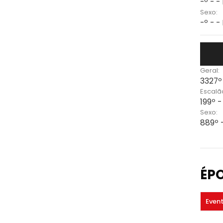
-º - -
Sexo:
-º - -
Geral:
3327º
Escalã
199º -
Sexo:
889º 
ÉP
Even