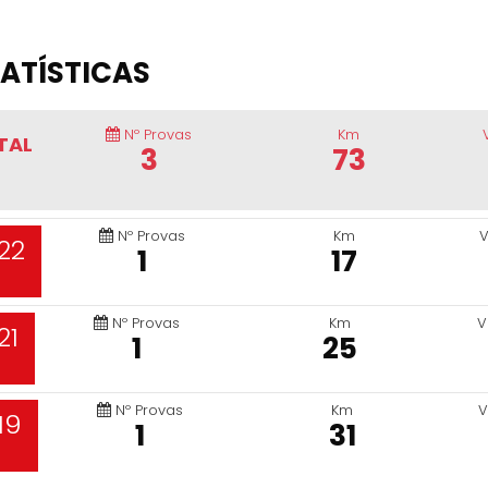
ATÍSTICAS
Nº Provas
Km
TAL
3
73
Nº Provas
Km
V
22
1
17
Nº Provas
Km
V
21
1
25
Nº Provas
Km
V
19
1
31